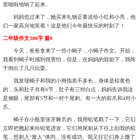
里啪啦地响了起来。
妈妈也过来了，她买来礼物正要送给小红和小亮，他
们一家高兴地笑着！这是他们今年最快乐的时刻了！
二年级作文300字 篇9
今天，爸爸拿来了一些小蝎子，小蝎子作文。开始，
我看到蝎子时感到很害怕，但是，在妈妈的鼓励下，我终
于倒出了几只玩耍。
我发现蝎子和我的小拇指差不多长，身体是棕黄色
的，头和肚子共有6节，肚子有三对白点，妈妈告诉我这
是侧眼，尾部有5节和一对个尾刺。有一大的前爪和4对小
爪。
蝎子在小瓶里张牙舞爪的，我用铅笔戳了一下，它们
立即把翘起来向铅笔进攻，它们用尾刺从下往上刮我的铅
笔，想刺入“敌人”体内，没有成功。我又往它们身上撒了