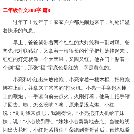
二年级作文300字 篇8
过年了！过年了！家家户户都热闹起来了，到处洋溢
着快乐的气息。
早上，爸爸就带着两个红红的大灯笼和一副对联。爸
爸先把对联贴好，又拿着一根很长的竹子把灯笼挂起来，
红红的灯笼就像一个大苹果，又圆又红。他在门上贴着一
个倒“福”，那张“福”字底色是红的，字是黄色的。
小亮和小红出来放鞭炮，小亮拿着一根木棍，把鞭炮
绑在上面，并拿来了爸爸的`打火机。小亮一手举起木棒
上的鞭炮，一手凑向前去点火，火刚打着，他马上把手缩
了回去。咦，怎么没响？噢，原来是没点燃。小红
说：“哥哥我来点吧，我跑得快。”小亮把打火机给了妹
妹，说：“小心烧到手。”妹妹小心翼翼地去点。当鞭炮线
闪出火花时，小红赶紧捂住耳朵跑到哥哥背后，鞭炮就噼