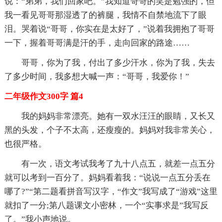
说：“弟弟，我们回家吧。”我知道哥哥的笑是勉强的，但
我一看见哥哥那湿透了的裤腿，我情不自禁地流下了眼
泪。哭着说“哥哥，你实在是太好了，”说着我拥抱了哥哥
一下，握着哥哥满是汗的手，走向回家的路途……
哥哥，你为了我，付出了多少汗水，你为了我，失去
了多少时间，我多想大喊一声：“哥哥，我爱你！”
二年级作文300字 篇4
我的妈妈非常漂亮。她有一双水汪汪的眼睛，又长又
黑的头发，个子不太高，还瘦瘦的。妈妈对我非常关心，
也很严格。
有一次，语文考试我考了九十八点五，就差一点五分
就可以考到一百分了。妈妈看着我：“说说一点五分丢在
哪了?”“第二题看拼音写汉字，“作文”我写成了“游戏”这里
就扣了一分;第八题课文小密林，一个“实事求是”我写反
了。”我小声地说。