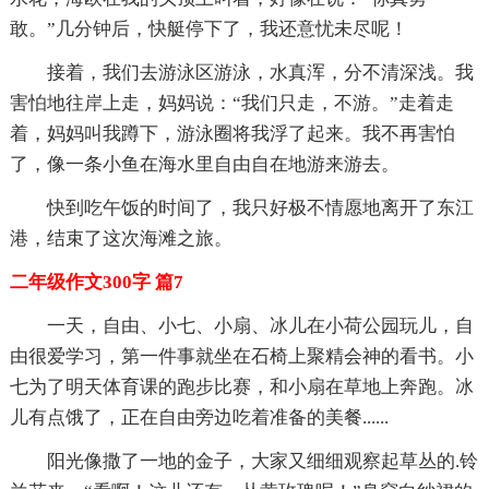
敢。”几分钟后，快艇停下了，我还意忧未尽呢！
接着，我们去游泳区游泳，水真浑，分不清深浅。我
害怕地往岸上走，妈妈说：“我们只走，不游。”走着走
着，妈妈叫我蹲下，游泳圈将我浮了起来。我不再害怕
了，像一条小鱼在海水里自由自在地游来游去。
快到吃午饭的时间了，我只好极不情愿地离开了东江
港，结束了这次海滩之旅。
二年级作文300字 篇7
一天，自由、小七、小扇、冰儿在小荷公园玩儿，自
由很爱学习，第一件事就坐在石椅上聚精会神的看书。小
七为了明天体育课的跑步比赛，和小扇在草地上奔跑。冰
儿有点饿了，正在自由旁边吃着准备的美餐......
阳光像撒了一地的金子，大家又细细观察起草丛的.铃