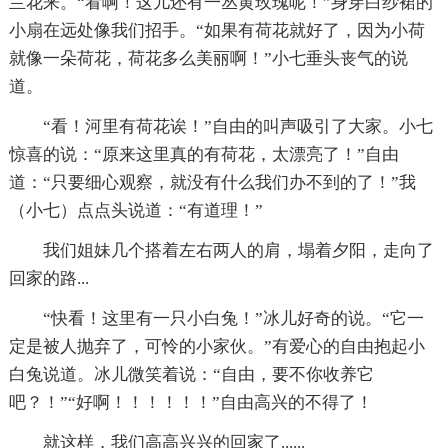
兰花来。“看啊！这儿还有一丛黄玫瑰呢！”身穿白纱裙的
小扇在远处像我们招手。“如果有荷花就好了，因为小荷
就像一朵荷花，荷花多么美丽啊！”小七垂头丧气的说
道。
“看！河里有荷花诶！”自由的叫声吸引了大家。小七
惊喜的说：“原来这里真的有荷花，太漂亮了！”自由
道：“只要细心观察，就没有什么我们办不到的了！”我
（小七）点点头说道：“有道理！”
我们姐妹几个搭着左右两人的肩，塌着夕阳，走向了
回家的路...
“快看！这里有一只小白兔！”冰儿好奇的说。“它一
定是被人抛弃了，可怜的小家伙。”有爱心的自由抱起小
白兔说道。冰儿微笑着说：“自由，要不你收养它
吧？！”“好啊！！！！！！”自由高兴的不得了！
就这样，我们高高兴兴的回家了......