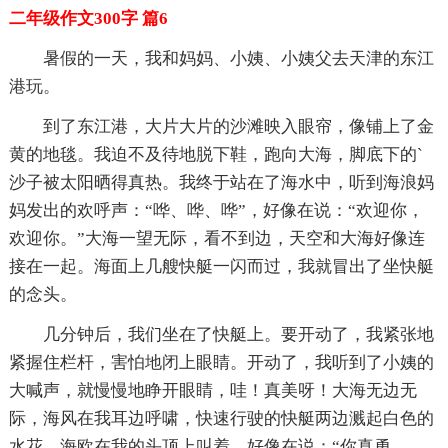
二年级作文300字 篇6
暑假的一天，我和妈妈、小姨、小姨父去天津的东江
港玩。
到了东江港，大片大片的沙滩映入眼帘，像铺上了金
黄的地毯。我迫不及待地脱下鞋，跑向大海，脚底下的`
沙子被太阳晒得真热。我终于站在了海水中，听到海浪妈
妈发出的欢呼声：“哗、哗、哗”，好像在说：“欢迎你，
欢迎你。”大海一望无际，看不到边，天空和大海好像连
接在一起。海面上几艘快艇一闪而过，我就冒出了坐快艇
的念头。
几分钟后，我们坐在了快艇上。要开动了，我紧张地
紧握住栏杆，害怕地闭上眼睛。开动了，我听到了小姨的
大喊声，就慢慢地睁开眼睛，哇！真美呀！大海无边无
际，海风在我耳边呼啸，快速行驶的快艇两边溅起白色的
水花，海欧在我的头顶上叫着，好像在说：“你真勇