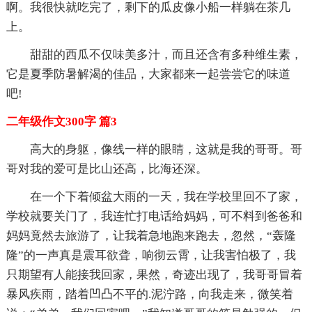
啊。我很快就吃完了，剩下的瓜皮像小船一样躺在茶几
上。
甜甜的西瓜不仅味美多汁，而且还含有多种维生素，
它是夏季防暑解渴的佳品，大家都来一起尝尝它的味道
吧!
二年级作文300字 篇3
高大的身躯，像线一样的眼睛，这就是我的哥哥。哥
哥对我的爱可是比山还高，比海还深。
在一个下着倾盆大雨的一天，我在学校里回不了家，
学校就要关门了，我连忙打电话给妈妈，可不料到爸爸和
妈妈竟然去旅游了，让我着急地跑来跑去，忽然，“轰隆
隆”的一声真是震耳欲聋，响彻云霄，让我害怕极了，我
只期望有人能接我回家，果然，奇迹出现了，我哥哥冒着
暴风疾雨，踏着凹凸不平的.泥泞路，向我走来，微笑着