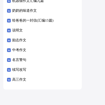
8篇）
机器猫作文汇编九篇
奶奶的味道作文
给爸爸的一封信(汇编15篇)
说明文
励志作文
中考作文
名言警句
续写改写
高三作文