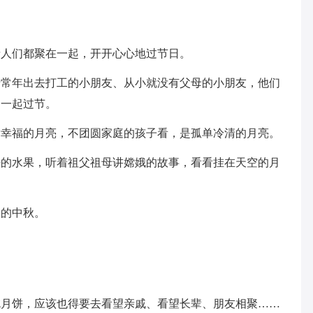
亲人们都聚在一起，开开心心地过节日。
母常年出去打工的小朋友、从小就没有父母的小朋友，他们
们一起过节。
满幸福的月亮，不团圆家庭的孩子看，是孤单冷清的月亮。
好的水果，听着祖父祖母讲嫦娥的故事，看看挂在天空的月
圆的中秋。
吃月饼，应该也得要去看望亲戚、看望长辈、朋友相聚……