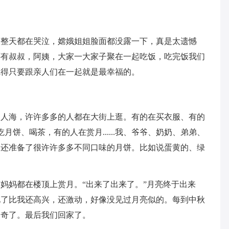
，整天都在哭泣，嫦娥姐姐脸面都没露一下，真是太遗憾
还有叔叔，阿姨，大家一大家子聚在一起吃饭，吃完饭我们
觉得只要跟亲人们在一起就是最幸福的。
山人海，许许多多的人都在大街上逛。有的在买衣服、有的
上吃月饼、喝茶，有的人在赏月......我、爷爷、奶奶、弟弟、
们还准备了很许许多多不同口味的月饼。比如说蛋黄的、绿
妈妈都在楼顶上赏月。“出来了出来了。”月亮终于出来
见了比我还高兴，还激动，好像没见过月亮似的。每到中秋
神奇了。最后我们回家了。