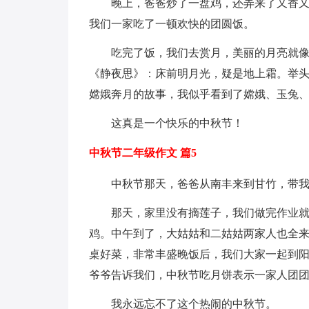
晚上，爸爸炒了一盘鸡，还弄来了又香
我们一家吃了一顿欢快的团圆饭。
吃完了饭，我们去赏月，美丽的月亮就
《静夜思》：床前明月光，疑是地上霜。举
嫦娥奔月的故事，我似乎看到了嫦娥、玉兔
这真是一个快乐的中秋节！
中秋节二年级作文 篇5
中秋节那天，爸爸从南丰来到甘竹，带
那天，家里没有摘莲子，我们做完作业
鸡。中午到了，大姑姑和二姑姑两家人也全
桌好菜，非常丰盛晚饭后，我们大家一起到
爷爷告诉我们，中秋节吃月饼表示一家人团
我永远忘不了这个热闹的中秋节。