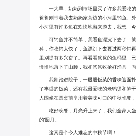
一大早，奶奶到市场里买了许多我爱吃
爸爸则带着我去奶奶家旁边的小河里钓鱼。
小河里有许多鱼在欢快地游来游去，我想，
可钓鱼并不简单，我看鱼漂沉下去了，就
科，你收钓太快了，鱼漂沉下去要过两秒钟再
里别提有多兴奋了。再看看爸爸的鱼桶里，
慢慢地落下了山腰，我和爸爸收拾好渔具，
我刚踏进院子，一股股饭菜的香味迎面
了丰盛的饭菜，还有我最爱吃的老鸭煲和笋
人围坐在圆桌前享用着美味可口的中秋晚餐
吃好晚餐，月亮升上来了，我们全家人
的'圆月。
这真是个令人难忘的中秋节啊！