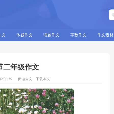
作文
体裁作文
话题作文
字数作文
作文素材
节二年级作文
2:08:35
阅读全文
下载本文