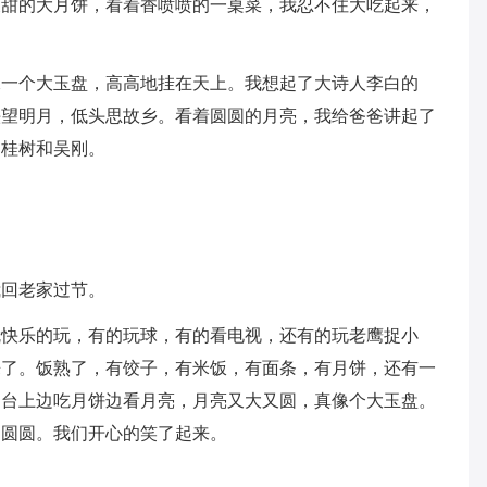
又甜的大月饼，看着香喷喷的一桌菜，我忍不住大吃起来，
像一个大玉盘，高高地挂在天上。我想起了大诗人李白的
头望明月，低头思故乡。看着圆圆的月亮，我给爸爸讲起了
、桂树和吴刚。
我回老家过节。
就快乐的玩，有的玩球，有的看电视，还有的玩老鹰捉小
来了。饭熟了，有饺子，有米饭，有面条，有月饼，还有一
阳台上边吃月饼边看月亮，月亮又大又圆，真像个大玉盘。
团圆圆。我们开心的笑了起来。