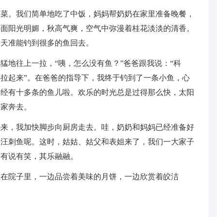
的菜。我们简单地吃了中饭，妈妈帮奶奶在家里准备晚餐，
外面阳光明媚，秋高气爽，空气中弥漫着桂花淡淡的清香。
今天准能钓到很多的鱼回去。
猛地往上一拉，“咦，怎么没有鱼？”爸爸跟我说：“科
拉起来”。在爸爸的指导下，我终于钓到了一条小鱼，心
已经有十多条的鱼儿啦。欢乐的时光总是过得那么快，太阳
向家奔去。
扑来，我加快脚步向厨房走去。哇，奶奶和妈妈已经准备好
干汪刺鱼呢。这时，姑姑、姑父和表姐来了，我们一大家子
，有说有笑，其乐融融。
坐在院子里，一边品尝着美味的月饼，一边欣赏着皎洁