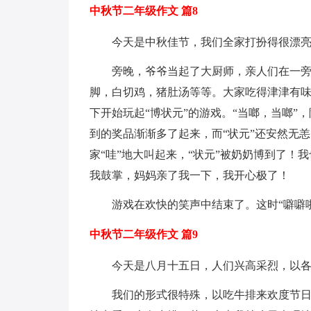
中秋节二年级作文 篇8
今天是中秋佳节，我们全家打扮得很漂
旁晚，爷爷当起了大厨师，亲人们在一
脚，白切鸡，猪肚汤等等。大家吃得津津有味
下开始玩起“博状元”的游戏。“当啷，当啷”
到的奖品渐渐多了起来，而“状元”还安然无恙
家“哇”地大叫起来，“状元”被奶奶博到了！
我鼓掌，妈妈亲了我一下，我开心极了！
游戏在欢快的笑声中结束了。这时“噼噼
中秋节二年级作文 篇9
今天是八月十五日，人们兴高采烈，以
我们的形式很特殊，以吃牛排来欢度节