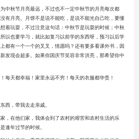
因为中秋节月亮最远，不过也不一定中秋节的月亮每次都
至没有月亮。月饼不是说不能吃，是说不能光自己吃，要懂
就想着玩耍，不过注意这句话：中秋节是玩耍的时候；中秋
。所以也要学习，就比如复习以前学的东西呀，预习以后学
子上都有一个一个的叉叉，情愿吗？还有要多看课外书，因
的新发现会超多。如果你国庆节笑容非常洪亮，那希望你中
乐！每天都幸福！家里永远不穷！每天的衣服都华贵！
多东西，带我去走亲戚。
戚家，在他们家，我体会到了农村的艰苦和农村生活的乐
别是逢年过节的时候。