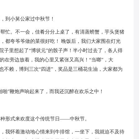
亮，到小舅公家过中秋节！
旁帮忙。不一会，佳肴分分上桌了，有清蒸螃蟹，芋头煲猪
，都夸爷爷做的菜很好吃！ 晚饭后，我们大家围在灯光
，院子里想起了“博状元”的骰子声！半小时过去了，各人得
的在旁边放着，我的心里又紧张又高兴！“当啷”，大
我也不赖，博到三次“四进”，奖品是三桶花生油，大家都为
啪啪”鞭炮声响起来了，而我还沉醉在欢乐之中！
各种形式来欢度这个传统节日——中秋节。
日，我怀着激动地心情来到牛排馆，一坐下，我就迫不及待