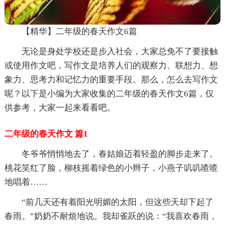
【精华】二年级的春天作文6篇
无论是身处学校还是步入社会，大家总免不了要接触
或使用作文吧，写作文是培养人们的观察力、联想力、想
象力、思考力和记忆力的重要手段。那么，怎么去写作文
呢？以下是小编为大家收集的二年级的春天作文6篇，仅
供参考，大家一起来看看吧。
二年级的春天作文 篇1
冬爷爷悄悄地去了，春姑娘迈着轻盈的脚步走来了。
桃花笑红了脸，柳枝摇着绿色的小辫子，小燕子叽叽喳喳
地唱着……
“前几天还有着阳光明媚的太阳，但这些天却下起了
春雨。”奶奶不耐烦地说。我却雀跃的说：“我喜欢春雨，