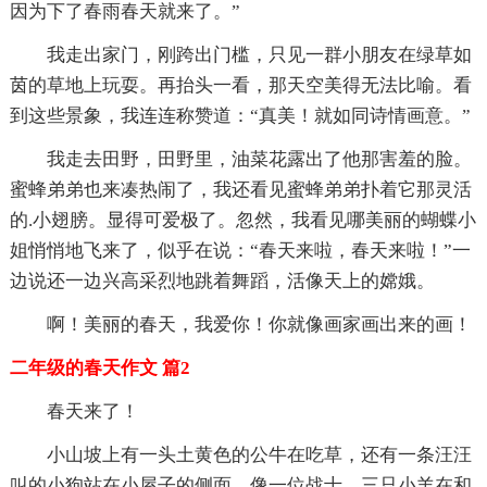
因为下了春雨春天就来了。”
我走出家门，刚跨出门槛，只见一群小朋友在绿草如
茵的草地上玩耍。再抬头一看，那天空美得无法比喻。看
到这些景象，我连连称赞道：“真美！就如同诗情画意。”
我走去田野，田野里，油菜花露出了他那害羞的脸。
蜜蜂弟弟也来凑热闹了，我还看见蜜蜂弟弟扑着它那灵活
的.小翅膀。显得可爱极了。忽然，我看见哪美丽的蝴蝶小
姐悄悄地飞来了，似乎在说：“春天来啦，春天来啦！”一
边说还一边兴高采烈地跳着舞蹈，活像天上的嫦娥。
啊！美丽的春天，我爱你！你就像画家画出来的画！
二年级的春天作文 篇2
春天来了！
小山坡上有一头土黄色的公牛在吃草，还有一条汪汪
叫的小狗站在小屋子的侧面，像一位战士。三只小羊在和