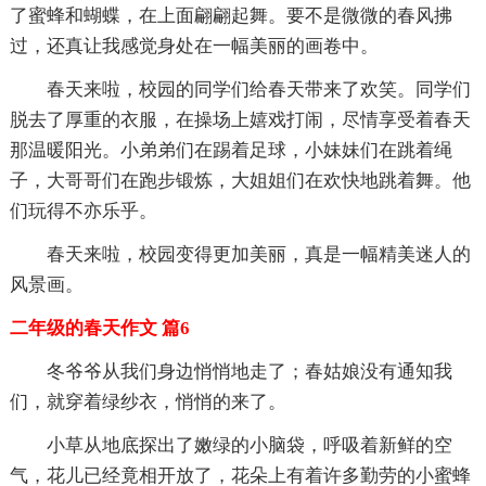
了蜜蜂和蝴蝶，在上面翩翩起舞。要不是微微的春风拂
过，还真让我感觉身处在一幅美丽的画卷中。
春天来啦，校园的同学们给春天带来了欢笑。同学们
脱去了厚重的衣服，在操场上嬉戏打闹，尽情享受着春天
那温暖阳光。小弟弟们在踢着足球，小妹妹们在跳着绳
子，大哥哥们在跑步锻炼，大姐姐们在欢快地跳着舞。他
们玩得不亦乐乎。
春天来啦，校园变得更加美丽，真是一幅精美迷人的
风景画。
二年级的春天作文 篇6
冬爷爷从我们身边悄悄地走了；春姑娘没有通知我
们，就穿着绿纱衣，悄悄的来了。
小草从地底探出了嫩绿的小脑袋，呼吸着新鲜的空
气，花儿已经竟相开放了，花朵上有着许多勤劳的小蜜蜂