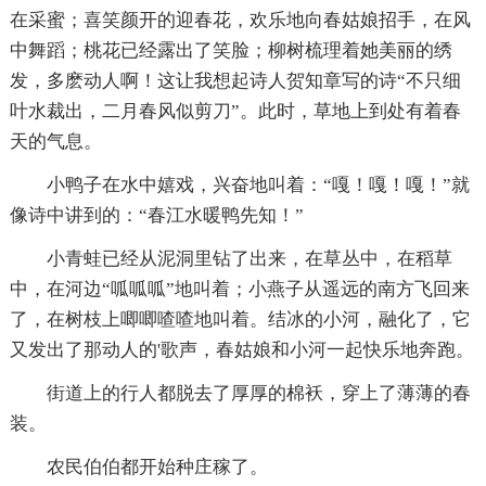
在采蜜；喜笑颜开的迎春花，欢乐地向春姑娘招手，在风
中舞蹈；桃花已经露出了笑脸；柳树梳理着她美丽的绣
发，多麽动人啊！这让我想起诗人贺知章写的诗“不只细
叶水裁出，二月春风似剪刀”。此时，草地上到处有着春
天的气息。
小鸭子在水中嬉戏，兴奋地叫着：“嘎！嘎！嘎！”就
像诗中讲到的：“春江水暖鸭先知！”
小青蛙已经从泥洞里钻了出来，在草丛中，在稻草
中，在河边“呱呱呱”地叫着；小燕子从遥远的南方飞回来
了，在树枝上唧唧喳喳地叫着。结冰的小河，融化了，它
又发出了那动人的'歌声，春姑娘和小河一起快乐地奔跑。
街道上的行人都脱去了厚厚的棉袄，穿上了薄薄的春
装。
农民伯伯都开始种庄稼了。