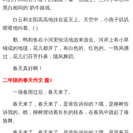
黑白相间的`奶牛嬉戏。
白云和太阳高高地挂在蓝天上。天空中，小燕子叽叽
喳喳地叫着。( )
鹅、鸭和鱼在小河里快活地游来游去。河岸上有小草
铺成的地毯，花儿都开了，有白色的、红色的。一阵风拂
过，花儿们芬芳扑鼻，随风舞蹈。
春天真好啊！
二年级的春天作文 篇3
一场春雨过后，春天来了。
春天来了，春天来了，是谁告诉你的？哦，是柳树告
诉我的。瞧，柳树摆动着长长的枝条，在春风中跳起了傣
族舞。
春天来了，春天来了，是谁告诉你的？哦，是迎春花