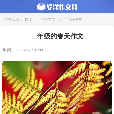
当前位置：
首页
>
小学作文
>
二年级作文
二年级的春天作文
时间：2025-11-15 02:08:35