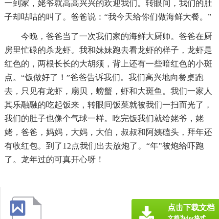
一到家，姥爷就高高兴兴的欢迎我们。转眼间，我们的肚
子却咕咕的叫了。爸爸说：“我今天给你们做海鲜大餐。”
今晚，爸爸当了一次我们家的海鲜大厨师。爸爸在厨
房里忙碌的杀龙虾。我和妹妹跑去看龙虾的样子，龙虾是
红色的，两根长长的大胡须，背上还有一些暗红色的小斑
点。“饭做好了！”爸爸告诉我们。我们高兴地向餐桌跑
去，只见有龙虾，扇贝，螃蟹，虾和大斑鱼。我们一家人
其乐融融的吃起饭来，转眼间饭菜就被我们一扫而光了，
我们的肚子也像个气球一样。吃完饭我们就给姥爷，姥
姥，爸爸，妈妈，大妈，大伯，叔叔和阿姨磕头，拜年还
有收红包。到了12点我们出去放炮了。“年”被炮给吓跑
了。龙年过的可真开心呀！
点击下载文档
文档为doc格式