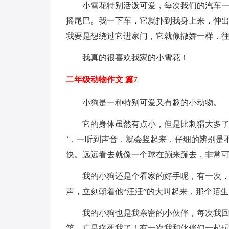
小雪花特别活泼可爱，每次我们的汽车
摇尾巴。我一下车，它就扑到我身上来，伸出
我要是想绕过它进家门，它就像撒娇一样，
我真的很喜欢我家的小雪花！
二年级动物作文 篇7
小狗是一种特别可爱又有趣的小动物。
它的身体虽然有点小，但是比刺猬大多
`，一听到声音，就会竖起来，仔细的辨别是
快。远远看去就像一个球在蹦来蹦去，非常
我的小狗还是个看家的好手呢，有一次
声，立刻朝着他“汪汪”的大叫起来，那个陌
我的小狗也是我亲密的小伙伴，每次我回
笑，真是痒死我了！有一次我和伙伴们一起