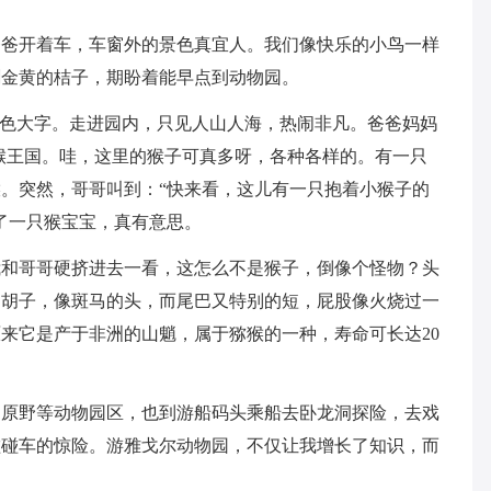
爸爸开着车，车窗外的景色真宜人。我们像快乐的小鸟一样
剥金黄的桔子，期盼着能早点到动物园。
金色大字。走进园内，只见人山人海，热闹非凡。爸爸妈妈
猴王国。哇，这里的猴子可真多呀，各种各样的。有一只
。突然，哥哥叫到：“快来看，这儿有一只抱着小猴子的
了一只猴宝宝，真有意思。
我和哥哥硬挤进去一看，这怎么不是猴子，倒像个怪物？头
白胡子，像斑马的头，而尾巴又特别的短，屁股像火烧过一
来它是产于非洲的山魈，属于猕猴的一种，寿命可长达20
洲原野等动物园区，也到游船码头乘船去卧龙洞探险，去戏
碰碰车的惊险。游雅戈尔动物园，不仅让我增长了知识，而