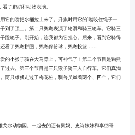
园，看了鹦鹉和动物表演。
用它的嘴把水桶拉上来了。升旗时用它的`嘴咬住绳子一
旗子到了顶上。第二只鹦鹉表演了轮滑和骑三轮车。它骑三
爪子蹬轮子。刚开始，连我都为它担心。后来，看到它骑得
我还看了鹦鹉拼图，鹦鹉保龄球，鹦鹉投篮……
可爱的小猴子骑在大马背上，可神气了！第二个节目是狗熊
跳了过去。第三个节目是三只猴子骑三人自行车。它们真淘
圈。两只雄狮走过了梅花桩，驯兽员举着两个、四个，它们
去雅戈尔动物园。一起去的还有舅妈、史诗妹妹和李彻哥