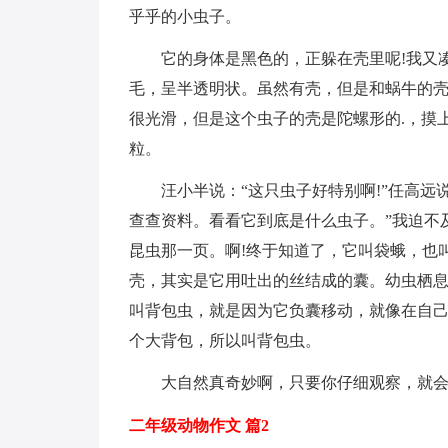
乎乎的小虫子。
它的身体是黑色的，正躲在壳里呢!我又
毛，呈半透明状。虽然有壳，但是和蜗牛的
很光滑，但是这个虫子的壳是陀螺形的.，摸
粒。
汪小半说：“这只虫子好特别啊!”任高远
查查资料。看看它到底是什么虫子。”我迫不
昆虫那一页。啊!终于知道了，它叫袋蛾，也
壳，其实是它用吐出的丝结成的囊。幼虫栖
叫背包虫，就是因为它负囊移动，就像在自己
个大背包，所以叫背包虫。
大自然真奇妙啊，只要你仔细观察，就
二年级动物作文 篇2