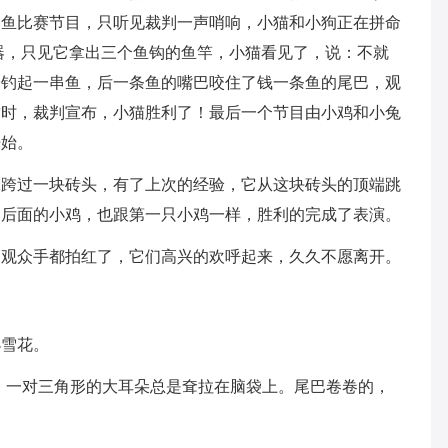
钓鱼比赛节目，只听见裁判一声哨响，小猫和小狗正在拼命
器，只见它拿出三个鱼钩的鱼竿，小猫看见了，说：不就
子钓起一串鱼，后一条鱼的嘴巴咬住了钱一条鱼的尾巴，观
这时，裁判宣布，小猫胜利了！最后一个节目由小鸡和小兔
开始。
锋跨过一块砖头，有了上次的经验，它从这块砖头的顶端跳
，后面的小鸡，也跟第一只小鸡一样，胜利的完成了表演。
的观众手都拍红了，它们高兴的欢呼起来，久久不愿离开。
小雪花。
，一对三角形的大耳朵总是耷拉在脑袋上。尾巴卷卷的，