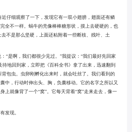
凑近仔细观察了一下，发现它有一双小翅膀，翅面还有鳞
壳完全不一样。蜗牛的壳像棒棒糖形状，摸上去硬硬的，也
上去不是那么坚硬，上面还粘附着一些断枝、残叶、土
说：“是啊，我们都很少见过。”我提议：“我们最好先回家
及待地回到家，立即把《百科全书》拿了出来，迅速翻到
叫背包虫。虫卵刚孵化出来时，就会吐丝了。我们看到的
息囊中，行动时伸出头、胸，负囊移动。它的名字之所以又
身上就像背了一个“窝”。它每天背着“窝”走来走去，像一
会有发现。