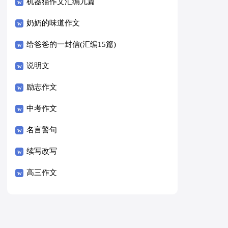
8篇）
机器猫作文汇编九篇
奶奶的味道作文
给爸爸的一封信(汇编15篇)
说明文
励志作文
中考作文
名言警句
续写改写
高三作文