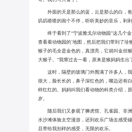
外面的天是那么的蓝，云是那么的白，
叽叽喳喳的闹个不停，听听美妙的音乐，剥
终于看到了“宁波雅戈尔动物园”这几个
查看着动物园的`地图，然后把我们带到了珍
猴子的毛全是金色的，真漂亮，它就叫金丝猴
大猴子。”我窜过去一看，原来是猴妈妈生出
这时，隔壁的玻璃门外围满了许多人，
很大，脸长长的，鼻子深红色的，嘴边还有
样红红的。妈妈叫我们看动物的科类介绍，原
岁。
随后我们又参观了狮虎馆、孔雀园、非
水沙滩体验太空漫游，还到欢乐广场去感受
且带给我别样的感受，无限的欢乐。