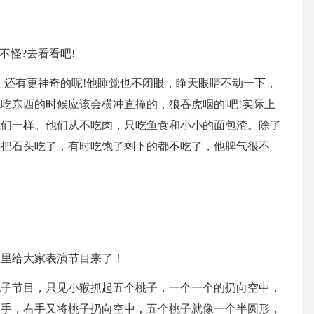
不怪?去看看吧!
，还有更神奇的呢!他睡觉也不闭眼，睁天眼睛不动一下，
吃东西的时候应该会横冲直撞的，狼吞虎咽的'吧!实际上
我们一样。他们从不吃肉，只吃鱼食和小小的面包渣。除了
要把石头吃了，有时吃饱了剩下的都不吃了，他脾气很不
林里给大家表演节目来了！
桃子节目，只见小猴抓起五个桃子，一个一个的扔向空中，
右手，右手又将桃子扔向空中，五个桃子就像一个半圆形，