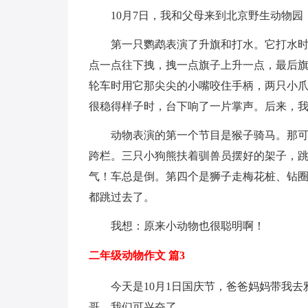
10月7日，我和父母来到北京野生动物
第一只鹦鹉表演了升旗和打水。它打水时
点一点往下拽，拽一点旗子上升一点，最后
轮车时用它那尖尖的小嘴咬住手柄，两只小
很稳得样子时，台下响了一片掌声。后来，
动物表演的第一个节目是猴子骑马。那
跨栏。三只小狗熊扶着驯兽员摆好的架子，
气！车总是倒。第四个是狮子走梅花桩、钻
都跳过去了。
我想：原来小动物也很聪明啊！
二年级动物作文 篇3
今天是10月1日国庆节，爸爸妈妈带我
哥。我们可兴奋了。