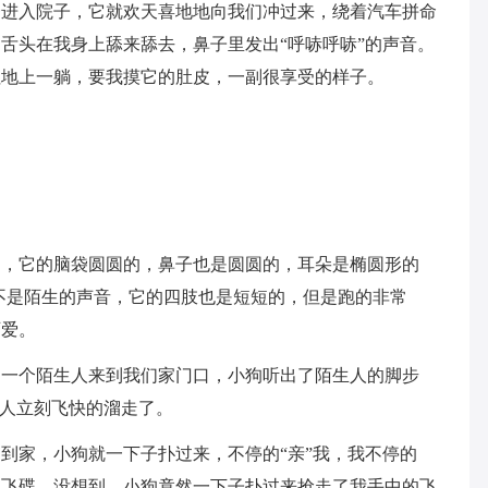
一进入院子，它就欢天喜地地向我们冲过来，绕着汽车拼命
舌头在我身上舔来舔去，鼻子里发出“呼哧呼哧”的声音。
往地上一躺，要我摸它的肚皮，一副很享受的样子。
了，它的脑袋圆圆的，鼻子也是圆圆的，耳朵是椭圆形的
不是陌生的声音，它的四肢也是短短的，但是跑的非常
可爱。
，一个陌生人来到我们家门口，小狗听出了陌生人的脚步
生人立刻飞快的溜走了。
到家，小狗就一下子扑过来，不停的“亲”我，我不停的
玩飞碟，没想到，小狗竟然一下子扑过来抢走了我手中的飞