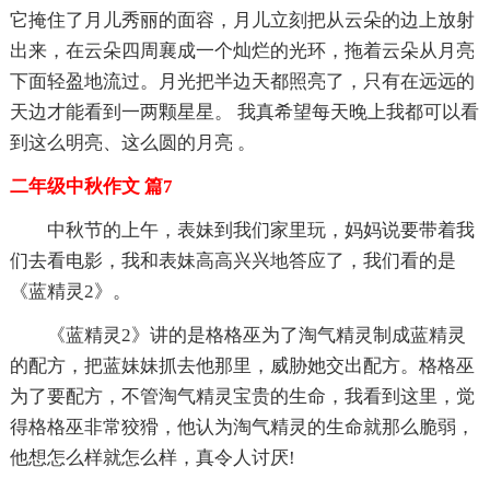
它掩住了月儿秀丽的面容，月儿立刻把从云朵的边上放射
出来，在云朵四周襄成一个灿烂的光环，拖着云朵从月亮
下面轻盈地流过。月光把半边天都照亮了，只有在远远的
天边才能看到一两颗星星。 我真希望每天晚上我都可以看
到这么明亮、这么圆的月亮 。
二年级中秋作文 篇7
中秋节的上午，表妹到我们家里玩，妈妈说要带着我
们去看电影，我和表妹高高兴兴地答应了，我们看的是
《蓝精灵2》。
《蓝精灵2》讲的是格格巫为了淘气精灵制成蓝精灵
的配方，把蓝妹妹抓去他那里，威胁她交出配方。格格巫
为了要配方，不管淘气精灵宝贵的生命，我看到这里，觉
得格格巫非常狡猾，他认为淘气精灵的生命就那么脆弱，
他想怎么样就怎么样，真令人讨厌!