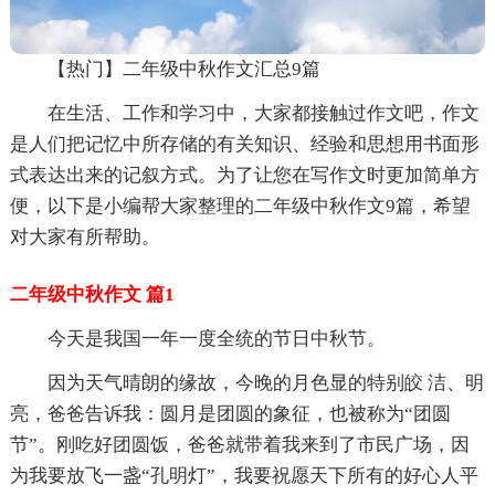
【热门】二年级中秋作文汇总9篇
在生活、工作和学习中，大家都接触过作文吧，作文
是人们把记忆中所存储的有关知识、经验和思想用书面形
式表达出来的记叙方式。为了让您在写作文时更加简单方
便，以下是小编帮大家整理的二年级中秋作文9篇，希望
对大家有所帮助。
二年级中秋作文 篇1
今天是我国一年一度全统的节日中秋节。
因为天气晴朗的缘故，今晚的月色显的特别皎 洁、明
亮，爸爸告诉我：圆月是团圆的象征，也被称为“团圆
节”。刚吃好团圆饭，爸爸就带着我来到了市民广场，因
为我要放飞一盏“孔明灯”，我要祝愿天下所有的好心人平