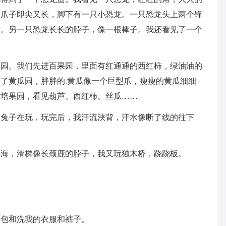
，爪子即尖又长，脚下有一只小恐龙。一只恐龙头上两个锋
音。另一只恐龙长长的脖子，像一根棒子。我还看见了一个
。
果园。我们先进百果园，里面有红通通的西红柿，绿油油的
了黄瓜园，胖胖的.黄瓜像一个巨型爪，瘦瘦的黄瓜细细
了培果园，看见葫芦、西红柿、丝瓜……
群兔子在玩，玩完后，我汗流浃背，汗水像断了线的往下
人海，滑梯像长颈鹿的脖子，我又玩独木桥，跷跷板。
面包和洗我的衣服和裤子。