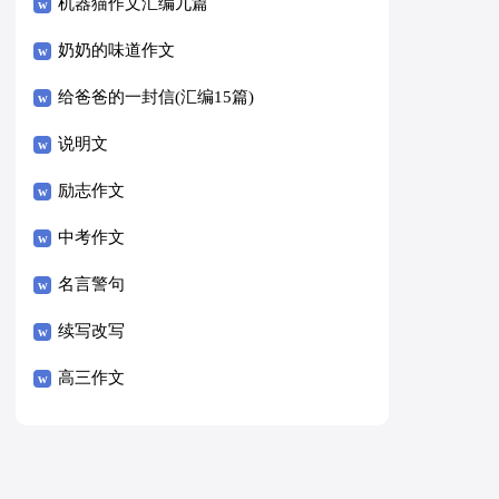
8篇）
机器猫作文汇编九篇
奶奶的味道作文
给爸爸的一封信(汇编15篇)
说明文
励志作文
中考作文
名言警句
续写改写
高三作文