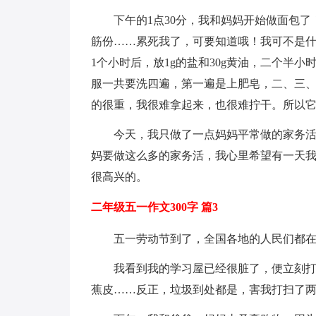
下午的1点30分，我和妈妈开始做面包了！
筋份……累死我了，可要知道哦！我可不是
1个小时后，放1g的盐和30g黄油，二个半
服一共要洗四遍，第一遍是上肥皂，二、三
的很重，我很难拿起来，也很难拧干。所以
今天，我只做了一点妈妈平常做的家务
妈要做这么多的家务活，我心里希望有一天
很高兴的。
二年级五一作文300字 篇3
五一劳动节到了，全国各地的人民们都
我看到我的学习屋已经很脏了，便立刻
蕉皮……反正，垃圾到处都是，害我打扫了