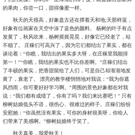
的果肉，你尝一口，甜得像蜜一样。
秋天的天很高，好象盘古还在撑着天和地;天那样蓝，
好象有位画家在天空中涂了蓝色的颜料。 杨树的叶子有点
发黄了，秋风吹来，杨树摇摇晃晃，好像它已经老了，站
不稳了。 庄稼们可高兴了，因为它们都结出了果实，都在
谈论着：“你瞧，我结出的果实多大呀，在庄稼里我能排
第一！”“你瞧，我结的果实也不比你差啊。”庄稼们结出
了丰硕的果实，把香甜留给了人们，可是自己却渐渐地发
黄了，衰老了。 漂亮的教学楼悄悄地对我说：“我为你遮
风挡雨，你可要好好学习啊。”周围的景色好象都在对我
说：“我们都有成绩了，你有了吗？我们来比赛吧！” 只有
柳树姑娘低头不语，很伤心、很难过的样子。庄稼们纷纷
安慰她：“你虽然没有果实，可你的身材很美呀，你给人
们带来了美感啊。”柳树姑娘终于笑了。
秋天真美，我爱秋天！