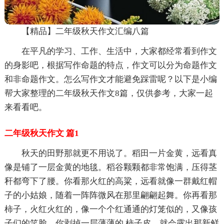
【精品】二年级秋天作文汇编八篇
在平凡的学习、工作、生活中，大家都经常看到作文
的身影吧，根据写作命题的特点，作文可以分为命题作文
和非命题作文。怎么写作文才能避免踩雷呢？以下是小编
帮大家整理的二年级秋天作文8篇，仅供参考，大家一起
来看看吧。
二年级秋天作文 篇1
秋天的田野那就更不用说了。稻田一片金黄，远看真
像是铺了一层金黄的地毯。稻谷颗颗都非常饱满，压得茎
秆都弯下了腰。你看那火红的高粱，远看就像一群戴红帽
子的小姑娘，随着一阵阵微风在那里翩翩起舞。你再看那
柿子，火红火红的，像一个个红通通的灯笼似的，又像孩
子们的笑脸。你剥掉一层薄薄的.柿子皮，就会露出那新鲜