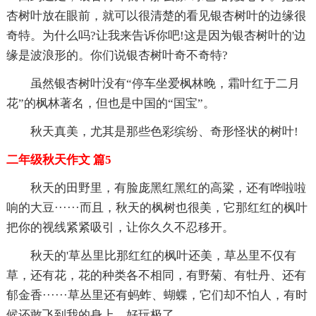
杏树叶放在眼前，就可以很清楚的看见银杏树叶的边缘很
奇特。为什么吗?让我来告诉你吧!这是因为银杏树叶的'边
缘是波浪形的。你们说银杏树叶奇不奇特?
虽然银杏树叶没有“停车坐爱枫林晚，霜叶红于二月
花”的枫林著名，但也是中国的“国宝”。
秋天真美，尤其是那些色彩缤纷、奇形怪状的树叶!
二年级秋天作文 篇5
秋天的田野里，有脸庞黑红黑红的高粱，还有哗啦啦
响的大豆······而且，秋天的枫树也很美，它那红红的枫叶
把你的视线紧紧吸引，让你久久不忍移开。
秋天的'草丛里比那红红的枫叶还美，草丛里不仅有
草，还有花，花的种类各不相同，有野菊、有牡丹、还有
郁金香······草丛里还有蚂蚱、蝴蝶，它们却不怕人，有时
候还敢飞到我的身上，好玩极了。