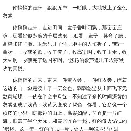
你悄悄的走来，默默无声，一眨眼，大地披上了金色
衣裳。
你悄悄走来，走进田间，麦子香味四飘，那亩亩庄
稼，远看好似翻滚的千层波浪 ；近看，麦子，笑弯了腰，
高梁涨红了脸、玉米乐开了怀，地里的人忙极了，"唱一
曲呀，，收获的歌，收了麦子，收高梁啊，收了玉米，收
大豆啊，收获完了送国家啊。"悠扬的歌声道出了农家秋
收的喜悦。
你悄悄的走来，带来一件黄衣裳，一件红衣裳，瞧着
这边的山，象是渡上了一层金色。飘飘悠游从上面飞下无
数黄蝴蝶，一伙在半空中盘旋，不知过了多长时间深黄的
衣裳变成了浅黄；浅黄又变成了褐色，你看，它多像一个
顽皮的小鬼，瞧那边的山上，高梁如醉，简直是一片红
海，遮盖了半个天际，和霞光连在一起，红的像火焰似的
`燃烧。这一黄一红的连成一片，给人一种说不出的温