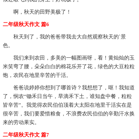
啊，秋天的田野美极了！
二年级秋天作文 篇6
秋天到了，我的爸爸带我去大自然观察秋天的`景
色。
我们来到农田，多美的一幅图画呀，看！黄灿灿的玉
米笑弯了腰，朵朵白白的棉花乐开了花，绿色的大豆粒粒
饱，农民在地里辛苦的干活。
爸爸说婷婷你想到了哪首诗？我想想了，呕！我知道
了，悯农“锄禾日当午，旱滴禾下土，谁知盘中餐，粒粒
皆辛苦”。我觉得农民伯伯顶着大太阳在地里干活实在是
很辛苦，我们要爱惜粮食，不浪费农民伯伯的辛勤汗水换
来的劳动果实。
二年级秋天作文 篇7