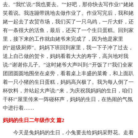
去。”我忙说:“我也要去。”“好吧，那你快去写作业!”姥姥
笑着说。我连蹦带跳地去做作业了。作业写完后，我和姥
姥一起去了农贸市场，我们买了一只乌鸡，一斤大虾，还
有一条很大的活鱼，最后，还买了一个生日蛋糕。回到家
里，接下来的工作就由姥爷来完成了，因为他是家里
的“超级厨师”。妈妈下班回到家里，我一下子冲了过去，
送上自己做的贺卡，妈妈看着大大的寿字，高兴地对我
说:“谢谢你儿子。”这时姥爷大声叫到:“开饭了!”我们全家
团团圆圆地围坐在桌旁，看着桌上丰盛的菜肴，和上面趴
着一只小猪的生日蛋糕，妈妈高兴极了。我为每人倒了一
杯饮料，并站起大声说:“来，为庆祝我妈妈的生日，咱们
干杯!”屋里传来一阵碰杯声，妈妈的生日，在热闹的气氛
中进行着……
妈妈的生日二年级作文 篇2
今天是兔妈妈的生日，小兔要去给妈妈采野花。走着