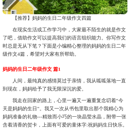
【推荐】妈妈的生日二年级作文四篇
在现实生活或工作学习中，大家最不陌生的就是作文
了吧，借助作文可以提高我们的语言组织能力。你写作文
时总是无从下笔？下面是小编精心整理的妈妈的生日二年
级作文4篇，希望对大家有所帮助。
妈妈的生日二年级作文 篇1
人间，最纯真的感情莫过于亲情，我从呱呱落地一直
到现在，妈妈给予了我无限深沉的爱。
我走在回家的路上，心里一遍又一遍重复念叨着“今
天是妈妈的生日”。我又一次从书包里取出那个我精心为
妈妈准备的礼物---精致而小巧的一块晶莹水晶，附带一张
含着清香的贺卡，上面有可爱的童体字:祝妈妈生日快乐。