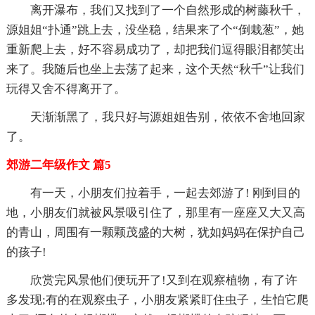
离开瀑布，我们又找到了一个自然形成的树藤秋千，
源姐姐“扑通”跳上去，没坐稳，结果来了个“倒栽葱”，她
重新爬上去，好不容易成功了，却把我们逗得眼泪都笑出
来了。我随后也坐上去荡了起来，这个天然“秋千”让我们
玩得又舍不得离开了。
天渐渐黑了，我只好与源姐姐告别，依依不舍地回家
了。
郊游二年级作文 篇5
有一天，小朋友们拉着手，一起去郊游了! 刚到目的
地，小朋友们就被风景吸引住了，那里有一座座又大又高
的青山，周围有一颗颗茂盛的大树，犹如妈妈在保护自己
的孩子!
欣赏完风景他们便玩开了!又到在观察植物，有了许
多发现;有的在观察虫子，小朋友紧紧盯住虫子，生怕它爬