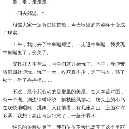
走，走，走走走，
一同去郊游。”
相信大家一定听过这首歌，今天歌里的内容终于变成
了现实。
上午，我们去了牛鱼嘴郊游。一走进牛鱼嘴，我发现
牛鱼嘴变了，变美了。
安扎好大本营后，同学们就开始玩了。下午，导游带
我们四处游玩。玩了一天，收获真不少，走了独木，荡了
秋千，坐了摇摇椅… …
不过，最令我心动的是那里的美景。在大本营对面，
有一个湖。湖边绿树环绕，柳枝随风摆动，枝头上的小鸟
在欢快地唱歌、跳舞。又往前看，有几座高山，上面有许
多雾。我想：高山肯定犯愁了，一脑子雾水。
快乐的旅程结束了，我们依依不舍地离开了这个美丽