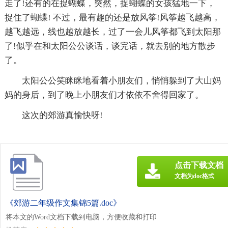
走了!还有的在捉蝴蝶，突然，捉蝴蝶的女孩猛地一下，
捉住了蝴蝶! 不过，最有趣的还是放风筝!风筝越飞越高，
越飞越远，线也越放越长，过了一会儿风筝都飞到太阳那
了!似乎在和太阳公公谈话，谈完话，就去别的地方散步
了。
太阳公公笑眯眯地看着小朋友们，悄悄躲到了大山妈
妈的身后，到了晚上小朋友们才依依不舍得回家了。
这次的郊游真愉快呀!
点击下载文档
文档为doc格式
《郊游二年级作文集锦5篇.doc》
将本文的Word文档下载到电脑，方便收藏和打印