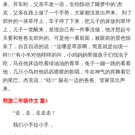
来。开车时，父亲不发一语，生怕惊动了睡梦中的`杰
克，父亲在路上做了一个手势，大家都没发出声来。 到了
郊外的一块草坪上，车子停了下来，把儿子的床放到草坪
上，儿子一觉醒来，发现自己有一件事没做，他才想起今
天要和爸爸去郊外的。可是他一看前面，被眼前的景色惊
呆了，自言自语的说：“这哪是草原啊，简直就是仙境一
样!!!”有小羊对他咩咩的叫，小鸡妈妈带领孩子们找虫子
吃，马在他床边吃着绿油油的青草，兔子一蹦一跳的看着
他，几只小鸟对他叽叽喳喳的歌唱，牛在神气的挥舞着它
的尾巴。杰克说：“哇!!” 躲在一边的爸爸、管家笑出声
来。
郊游二年级作文 篇3
“走，走，走走走！
我们小手拉小手，