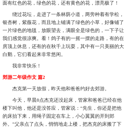
面有红色的花，绿色的花，还有黄色的花，漂亮极了！
绕过花坛，走进了一条林荫小道，两旁种着有学松，
银杏树，紫薇花，而且地上铺满了绿色的小草，好像铺了
一片绿色的地毯，放眼望去，满眼全是绿色的，一下子让
我们感觉很凉爽。看！鸽子有的一摇一摆的走路，有的在
房顶上休息，还有的在秋千上玩耍，其中有一只美丽的大
白鹅，它们看起来非常悠闲。
我非常快乐！
郊游二年级作文 篇2
杰克第一天放假，昨天他和爸爸约好去郊游。
今天，早晨8点杰克还没起床，管家和爸爸已经在他
楼下叫他，他还是没答应，管家说：“先生，你还是把他
的床抬下来，用绳子固定在车上，小心翼翼的开到郊
外。”父亲点了点头，悄悄地走上楼，把杰克的床搬了下