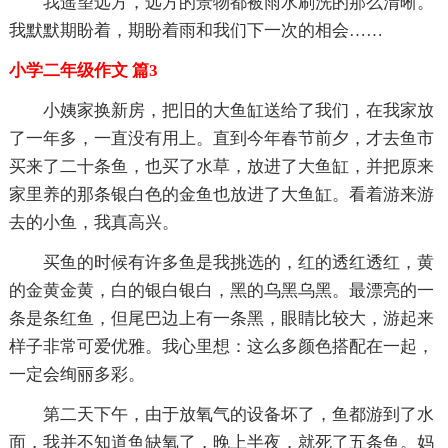
我遥望远方，远方的景物都被雨水刷洗的那么清晰。
我默默期盼着，期盼着雨和我们下一次的相会……
小学二年级作文 篇3
小姨家换新房，把旧的大鱼缸送给了我们，在我家放
了一年多，一直没有用上。直到今年春节前夕，才去鱼市
买来了二十条鱼，也买了水草，放进了大鱼缸，并把原来
家里养的那条银白色的金鱼也放进了大鱼缸。看着游来游
去的小鱼，我真高兴。
买鱼的时候有许多鱼是我挑选的，红的透红透红，黄
的金黄金黄，白的银白银白，黑的乌黑乌黑。最漂亮的一
条是条红鱼，但尾巴边上有一条黑，眼睛比较大，游起来
样子非常可爱优雅。我心里想：这么多颜色搭配在一起，
一定会绚丽多彩。
第二天下午，由于放氧气的设备坏了，鱼都游到了水
面，我并不知道鱼缺氧了，晚上半夜，就死了五条鱼。妈