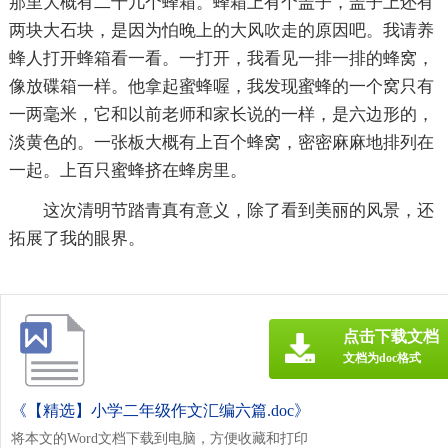
那里大概有二十几个蜂箱。蜂箱上有个盖子，盖子上还有
两块大石块，是因为怕晚上的大风吹走的原因吧。我请养
蜂人打开蜂箱看一看。一打开，我看见一排一排的蜂窝，
像放碟箱一样。他拿起蜜蜂喔，我发现蜜蜂的一个窝只有
一两毫米，它和以前老师和家长说的一样，是六边形的，
淡黄色的。一张板大概有上百个蜂窝，密密麻麻地排列在
一起。上百只蜜蜂挤在蜂房里。
这次清明节踏青真有意义，除了看到美丽的风景，还
拓展了我的眼界。
点击下载文档
文档为doc格式
《【精选】小学二年级作文汇编六篇.doc》
将本文的Word文档下载到电脑，方便收藏和打印