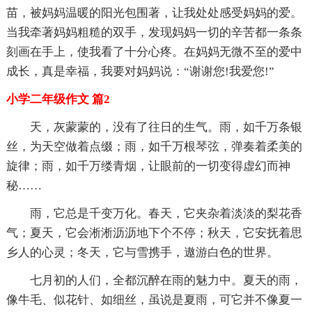
苗，被妈妈温暖的阳光包围著，让我处处感受妈妈的爱。
当我牵著妈妈粗糙的双手，发现妈妈一切的辛苦都一条条
刻画在手上，使我看了十分心疼。在妈妈无微不至的爱中
成长，真是幸福，我要对妈妈说：“谢谢您!我爱您!”
小学二年级作文 篇2
天，灰蒙蒙的，没有了往日的生气。雨，如千万条银
丝，为天空做着点缀；雨，如千万根琴弦，弹奏着柔美的
旋律；雨，如千万缕青烟，让眼前的一切变得虚幻而神
秘……
雨，它总是千变万化。春天，它夹杂着淡淡的梨花香
气；夏天，它会淅淅沥沥地下个不停；秋天，它安抚着思
乡人的心灵；冬天，它与雪携手，遨游白色的世界。
七月初的人们，全都沉醉在雨的魅力中。夏天的雨，
像牛毛、似花针、如细丝，虽说是夏雨，可它并不像夏一