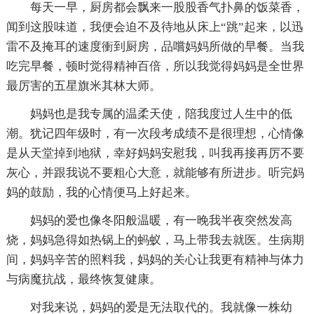
每天一早，厨房都会飘来一股股香气扑鼻的饭菜香，
闻到这股味道，我便会迫不及待地从床上“跳”起来，以迅
雷不及掩耳的速度衝到厨房，品嚐妈妈所做的早餐。当我
吃完早餐，顿时觉得精神百倍，所以我觉得妈妈是全世界
最厉害的五星旗米其林大师。
妈妈也是我专属的温柔天使，陪我度过人生中的低
潮。犹记四年级时，有一次段考成绩不是很理想，心情像
是从天堂掉到地狱，幸好妈妈安慰我，叫我再接再厉不要
灰心，并跟我说不要粗心大意，就能够有所进步。听完妈
妈的鼓励，我的心情便马上好起来。
妈妈的爱也像冬阳般温暖，有一晚我半夜突然发高
烧，妈妈急得如热锅上的蚂蚁，马上带我去就医。生病期
间，妈妈辛苦的照料我，妈妈的关心让我更有精神与体力
与病魔抗战，最终恢复健康。
对我来说，妈妈的爱是无法取代的。我就像一株幼