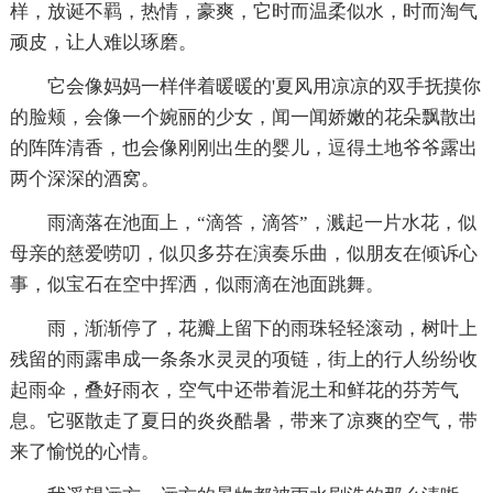
样，放诞不羁，热情，豪爽，它时而温柔似水，时而淘气
顽皮，让人难以琢磨。
它会像妈妈一样伴着暖暖的'夏风用凉凉的双手抚摸你
的脸颊，会像一个婉丽的少女，闻一闻娇嫩的花朵飘散出
的阵阵清香，也会像刚刚出生的婴儿，逗得土地爷爷露出
两个深深的酒窝。
雨滴落在池面上，“滴答，滴答”，溅起一片水花，似
母亲的慈爱唠叨，似贝多芬在演奏乐曲，似朋友在倾诉心
事，似宝石在空中挥洒，似雨滴在池面跳舞。
雨，渐渐停了，花瓣上留下的雨珠轻轻滚动，树叶上
残留的雨露串成一条条水灵灵的项链，街上的行人纷纷收
起雨伞，叠好雨衣，空气中还带着泥土和鲜花的芬芳气
息。它驱散走了夏日的炎炎酷暑，带来了凉爽的空气，带
来了愉悦的心情。