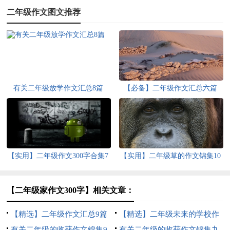
二年级作文图文推荐
有关二年级放学作文汇总8篇
【必备】二年级作文汇总六篇
【实用】二年级作文300字合集7
【实用】二年级草的作文锦集10
篇
篇
【二年级家作文300字】相关文章：
【精选】二年级作文汇总9篇
【精选】二年级未来的学校作
有关二年级的收获作文锦集9
文四篇
有关二年级的收获作文锦集九