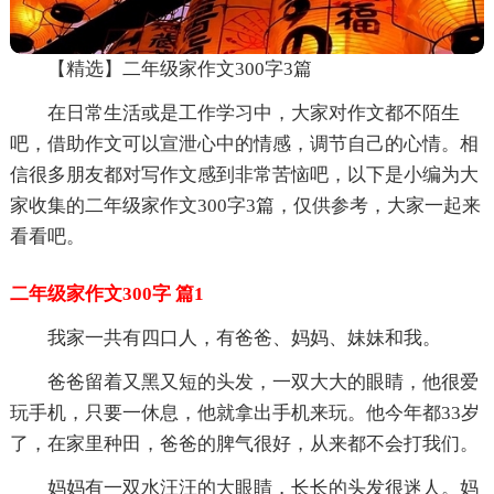
【精选】二年级家作文300字3篇
在日常生活或是工作学习中，大家对作文都不陌生
吧，借助作文可以宣泄心中的情感，调节自己的心情。相
信很多朋友都对写作文感到非常苦恼吧，以下是小编为大
家收集的二年级家作文300字3篇，仅供参考，大家一起来
看看吧。
二年级家作文300字 篇1
我家一共有四口人，有爸爸、妈妈、妹妹和我。
爸爸留着又黑又短的头发，一双大大的眼睛，他很爱
玩手机，只要一休息，他就拿出手机来玩。他今年都33岁
了，在家里种田，爸爸的脾气很好，从来都不会打我们。
妈妈有一双水汪汪的大眼睛，长长的头发很迷人。妈