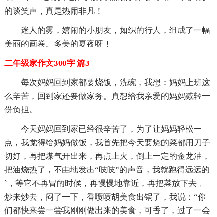
的谈笑声，真是热闹非凡！
迷人的雾，嬉闹的小朋友，如织的行人，组成了一幅
美丽的画卷。多美的夏夜呀！
二年级家作文300字 篇3
每次妈妈回到家都要烧饭，洗碗，我想：妈妈上班这
么辛苦，回到家还要做家务。真想给我亲爱的妈妈减轻一
份负担。
今天妈妈回到家已经很辛苦了，为了让妈妈轻松一
点，我觉得给妈妈做饭，我首先把今天要烧的菜都用刀子
切好，再把煤气开出来，再点上火，倒上一定的金龙油，
把油烧热了，不由地发出“吱吱”的声音，我就跑得远远的
`，等它不再冒的时候，再慢慢地靠近，再把菜放下去，
炒来炒去，闷了一下，香喷喷胡美食出锅了，我说：“你
们都快来尝一尝我刚刚做出来的美食，可香了，过了一会