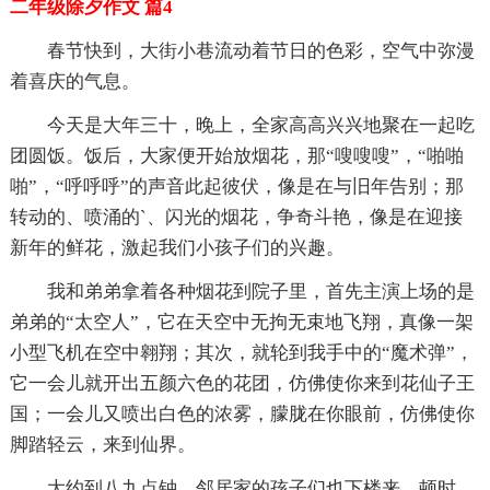
二年级除夕作文 篇4
春节快到，大街小巷流动着节日的色彩，空气中弥漫
着喜庆的气息。
今天是大年三十，晚上，全家高高兴兴地聚在一起吃
团圆饭。饭后，大家便开始放烟花，那“嗖嗖嗖”，“啪啪
啪”，“呼呼呼”的声音此起彼伏，像是在与旧年告别；那
转动的、喷涌的`、闪光的烟花，争奇斗艳，像是在迎接
新年的鲜花，激起我们小孩子们的兴趣。
我和弟弟拿着各种烟花到院子里，首先主演上场的是
弟弟的“太空人”，它在天空中无拘无束地飞翔，真像一架
小型飞机在空中翱翔；其次，就轮到我手中的“魔术弹”，
它一会儿就开出五颜六色的花团，仿佛使你来到花仙子王
国；一会儿又喷出白色的浓雾，朦胧在你眼前，仿佛使你
脚踏轻云，来到仙界。
大约到八九点钟，邻居家的孩子们也下楼来。顿时，