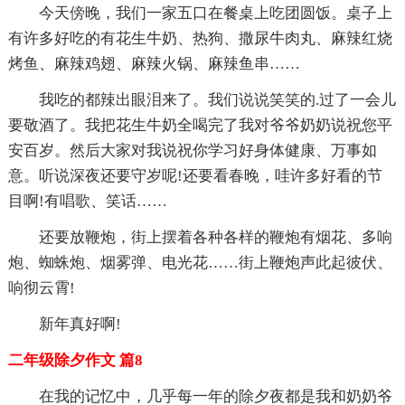
今天傍晚，我们一家五口在餐桌上吃团圆饭。桌子上
有许多好吃的有花生牛奶、热狗、撒尿牛肉丸、麻辣红烧
烤鱼、麻辣鸡翅、麻辣火锅、麻辣鱼串……
我吃的都辣出眼泪来了。我们说说笑笑的.过了一会儿
要敬酒了。我把花生牛奶全喝完了我对爷爷奶奶说祝您平
安百岁。然后大家对我说祝你学习好身体健康、万事如
意。听说深夜还要守岁呢!还要看春晚，哇许多好看的节
目啊!有唱歌、笑话……
还要放鞭炮，街上摆着各种各样的鞭炮有烟花、多响
炮、蜘蛛炮、烟雾弹、电光花……街上鞭炮声此起彼伏、
响彻云霄!
新年真好啊!
二年级除夕作文 篇8
在我的记忆中，几乎每一年的除夕夜都是我和奶奶爷