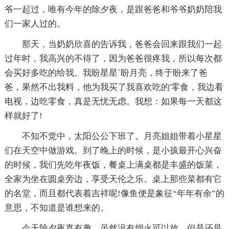
爷一起过，唯有今年的除夕夜，是跟爸爸和爷爷奶奶陪我
们一家人过的。
那天，当奶奶欣喜的告诉我，爸爸会回来跟我们一起
过年时，我高兴的不得了，因为爸爸很疼我，所以每次都
会买好多吃的给我。我盼星星ˋ盼月亮，终于盼来了爸
爸，果然不出我料，他为我买了我喜欢吃的'零食，我边看
电视，边吃零食，真是无忧无虑。我想：如果每一天都这
样就好了!
不知不觉中，太阳公公下班了。月亮姐姐带着小星星
们在天空中做游戏。到了晚上的时候，是小孩最开心兴奋
的时候，我们先吃年夜饭，餐桌上满桌都是丰盛的饭菜，
全家为坐在圆桌旁边，享受天伦之乐。桌上那些菜都有它
的名堂，而且都代表着吉祥呢!像鱼便是象征“年年有余”的
意思，不知道是谁想来的。
今天除夕夜真有趣，虽然没有烟火可以放，但是还是