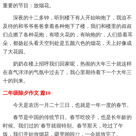
重要的节目：放烟花。
深夜的十二多钟，听到楼下有人开始响炮了，我迫不
及待的和爷爷爸爸拿着各种炮下了楼，我们和楼里的叔叔
们点燃了各种花炮，有喷火花的，有响炮的'，人们捂着耳
朵，都扬起头看天空到处是五颜六色的烟花，天上好像成
了大花园。
奶奶在楼上招呼我们回家呢，热闹的大年三十就这样
在喜气洋洋的气氛中过去了，我心里期待着下一个大年三
十的到来。
二年级除夕作文 篇10
今天是农历一月二十三日，也就是一年一度的春节。
春节是中国的传统节日。春节吃饺子，也是长年龄的
时候。我们过的`春节就很特别。春节那天，吃过了午
饭，我们开始放烟花，噼里啪啦??，一会就放完了。