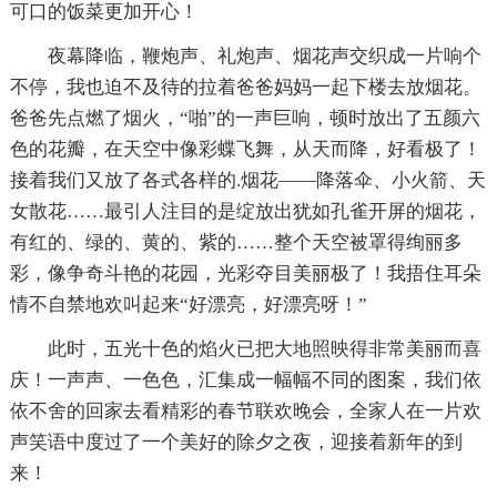
可口的饭菜更加开心！
夜幕降临，鞭炮声、礼炮声、烟花声交织成一片响个
不停，我也迫不及待的拉着爸爸妈妈一起下楼去放烟花。
爸爸先点燃了烟火，“啪”的一声巨响，顿时放出了五颜六
色的花瓣，在天空中像彩蝶飞舞，从天而降，好看极了！
接着我们又放了各式各样的.烟花——降落伞、小火箭、天
女散花……最引人注目的是绽放出犹如孔雀开屏的烟花，
有红的、绿的、黄的、紫的……整个天空被罩得绚丽多
彩，像争奇斗艳的花园，光彩夺目美丽极了！我捂住耳朵
情不自禁地欢叫起来“好漂亮，好漂亮呀！”
此时，五光十色的焰火已把大地照映得非常美丽而喜
庆！一声声、一色色，汇集成一幅幅不同的图案，我们依
依不舍的回家去看精彩的春节联欢晚会，全家人在一片欢
声笑语中度过了一个美好的除夕之夜，迎接着新年的到
来！