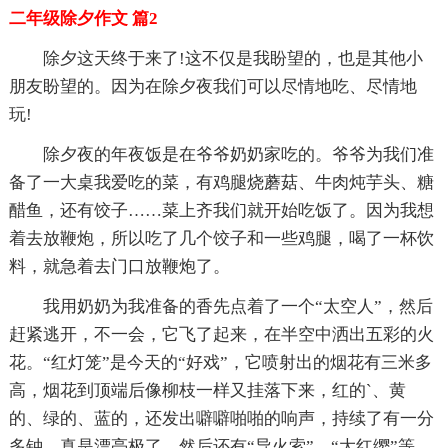
二年级除夕作文 篇2
除夕这天终于来了!这不仅是我盼望的，也是其他小
朋友盼望的。因为在除夕夜我们可以尽情地吃、尽情地
玩!
除夕夜的年夜饭是在爷爷奶奶家吃的。爷爷为我们准
备了一大桌我爱吃的菜，有鸡腿烧蘑菇、牛肉炖芋头、糖
醋鱼，还有饺子……菜上齐我们就开始吃饭了。因为我想
着去放鞭炮，所以吃了几个饺子和一些鸡腿，喝了一杯饮
料，就急着去门口放鞭炮了。
我用奶奶为我准备的香先点着了一个“太空人”，然后
赶紧逃开，不一会，它飞了起来，在半空中洒出五彩的火
花。“红灯笼”是今天的“好戏”，它喷射出的烟花有三米多
高，烟花到顶端后像柳枝一样又挂落下来，红的`、黄
的、绿的、蓝的，还发出噼噼啪啪的响声，持续了有一分
多钟，真是漂亮极了。然后还有“导火索”、“大红缨”等，