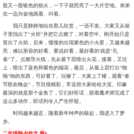
股又一股银色的焰火，一下子就照亮了一大片空地。弟弟
在一边兴奋地跳着、叫着。
我只是静静地站在那儿欣赏，一语不发。大家又从箱
子里找出了“火炬”并把它点燃了，对着空中。刚开始只是
冒出了火焰，后来，慢慢的出现紫色的小火星，又越来越
亮，难以形容的好看。要说好看，最好看的'就是“孔
雀”了。点燃导火线，先从最下层喷出火花，接着，又往
上，喷出了蓝色和紫色的烟花，最后，从最上层打出“啪
啪”响的东西，可好看了。玩够了，大家上了楼，观看“春
节联欢晚会”，节目很精彩，常逗得大家哈哈大笑。印象
最深的就是那个金鱼了，它们好听话，跟着魔术师完成了
这么多动作，听话到令人产生怀疑。
时间越来越迟，随着新年钟声的敲起，我进入了梦
乡。
二年级除夕作文 篇6