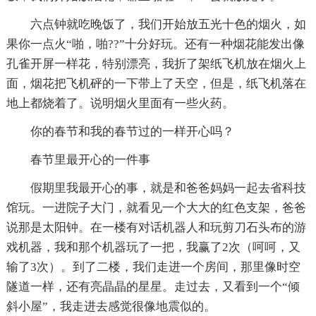
六点钟就吃晚饭了，我们开始放五光十色的烟火，如
果你一点火“啪，啪??”十分好玩。还有一种烟花能发出像
孔雀开屏一样花，特别漂亮，我折了架纸飞机放在烟火上
面，烟花把飞机砰的一下带上了天空，但是，纸飞机落在
地上都烧着了。说明烟火里面有一些火药。
你的春节和我的春节过的一样开心吗？
春节里最开心的一件事
假期里我最开心的事，就是和爸爸妈妈一起去省科技
馆玩。一进院子大门，就看见一个大大的红色支架，爸爸
说那是太阳钟。在一楼有对话机器人和玩剪刀石头布的游
戏机器，我和那个机器玩了一把，我赢了2次（呵呵，又
输了3次）。到了二楼，我们走进一个房间，那里像时空
隧道一样，还有亮晶晶的星星。走过去，又看到一个“倾
斜小屋”，我走进去感觉很像地震似的。