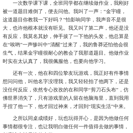
一次数学课下课，全班同学都在继续做作业，我刚好
被一道题目难倒了，便去问他。我叫了一声：“金宇瞳，
这道题目你教我一下好吗？”怕影响同学，我声音不是很
大，也许他根本就没有听见。我又叫了第二声，他还是没
有反应，我莫名其妙，伸手拔了一下他的头发，他总算是
在“唉哟”一声惨叫中“清醒”过来了，我的鲁莽还怕他会很
生气，结果金宇瞳很耐心的教会了我那道题目。他做作业
时实在太认真了，我很佩服他，也要向他学习。
还有一次，他在和四位挚友玩游戏，我正好有件事情
想问问他，叫他名字没理我，我又轻轻拍了他两下，还是
没任何反应，依然专心孜孜的在和同学“剪刀石头布”，仿
佛世界消失了，只有游戏里的人留在他脑海里，直到我用
手捏了他一下，他才回过神来，才回到“现实生活”中来。
之所以同桌成绩好，玩也玩得开心，是因为他做任何
事情都很专注，也让我明白做任何一件值得去做的事情，