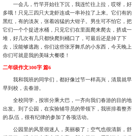
一会儿，竹竿开始往下沉，我连忙往上拉，哎呀，好
多哦！只见三四只大龙虾连成一串补拉了上来。它们有的
黑红，有的淡灰，张着凶猛的大钳子。男生可不怕它，把
它们一个个捉进水桶，只见它们在里面爬来爬去，挤成一
堆，好几次有几只都快爬到桶口了，可最后还是掉了下
去，没能够逃跑，你们这些张牙舞爪的小东西，今天晚上
你们可就是我的美味大餐喽！
二年级作文300字 篇6
我和我班的同学们，都好像过节一样高兴，清晨就早
早到校，去春游。
全校同学，按班分乘大巴，一齐向我们春游的目的地
出发。到了公园，在实验辅导员的带领下，我班排着整齐
的.队伍，很有纪律的参加了各项活动。
公园里的风景很迷人，美丽极了；空气也很清新，舒