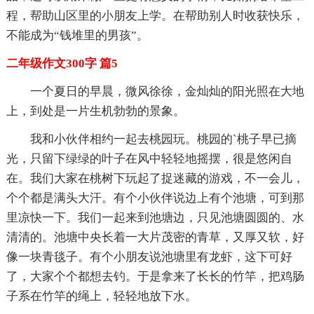
程，帮助山区里的小朋友上学。在帮助别人时收获快乐，
不能成为“钱堆里的男孩”。
二年级作文300字 篇5
一个夏日的早晨，微风徐徐，金灿灿的阳光照在大地
上，到处是一片生机勃勃的景象。
我和小伙伴相约一起去桃园玩。桃园的`桃子早已摘
光，只留下绿绿的叶子在风中轻轻地摇摆，很是悠闲自
在。我们大家在桃树下玩起了捉迷藏的游戏，不一会儿，
个个都是满头大汗。有个小伙伴说边上有个池塘，可到那
里凉快一下。我们一起来到池塘边，只见池塘圆圆的、水
清清的。池塘中央长着一大片茂密的青草，又厚又软，好
像一块青毯子。有个小朋友说池塘里有龙虾，这下可好
了，大家个个都想去钓。于是拿来了长长的竹竿，把鸡肠
子系在竹竿的绳上，轻轻地放下水。