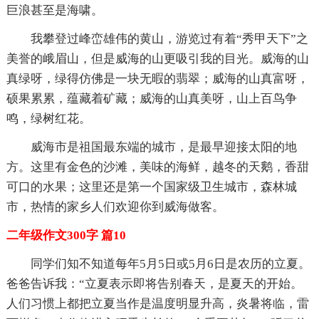
巨浪甚至是海啸。
我攀登过峰峦雄伟的黄山，游览过有着“秀甲天下”之
美誉的峨眉山，但是威海的山更吸引我的目光。威海的山
真绿呀，绿得仿佛是一块无暇的翡翠；威海的山真富呀，
硕果累累，蕴藏着矿藏；威海的山真美呀，山上百鸟争
鸣，绿树红花。
威海市是祖国最东端的城市，是最早迎接太阳的地
方。这里有金色的沙滩，美味的海鲜，越冬的天鹅，香甜
可口的水果；这里还是第一个国家级卫生城市，森林城
市，热情的家乡人们欢迎你到威海做客。
二年级作文300字 篇10
同学们知不知道每年5月5日或5月6日是农历的立夏。
爸爸告诉我：“立夏表示即将告别春天，是夏天的开始。
人们习惯上都把立夏当作是温度明显升高，炎暑将临，雷