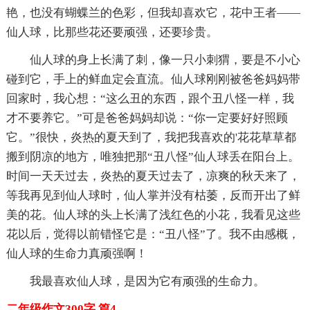
艳，也没有蝴蝶兰的色彩，但我却喜欢它，花中王者——
仙人球，比那些花还要顽强，还要珍贵。
仙人球的身上长满了刺，像一只小刺猬，要是不小心
碰到它，手上的鲜血定会直流。仙人球刚刚被爸爸妈妈带
回家时，我心想：“这么丑的东西，跟个丑八怪一样，我
才不要养它。”可是爸爸妈妈却说：“你一定要好好照顾
它。”很快，炎热的夏天到了，我把我喜欢的'花花草草都
搬到阴凉的地方，唯独把那“丑八怪”仙人球丢在阳台上。
时间一天天过去，炎热的夏天过去了，凉爽的秋天来了，
等我再见到仙人球时，仙人掌并没有枯萎，反而开出了鲜
美的花。仙人球的头上长满了浅红色的小花，我看见这些
花以后，觉得以前错怪它是：“丑八怪”了。我不由感概，
仙人球的生命力真顽强啊！
我最喜欢仙人球，是因为它有顽强的生命力。
二年级作文300字 篇4