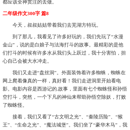
都应该全神贯注的去做。
二年级作文300字 篇8
今天，叔叔姑姑带着我们去芜湖方特玩。
到了那儿，我看见了许多好玩的，我们先玩了“水漫
金山”，说的是白娘子与法海打斗的故事。最精彩的是他
们打斗的时候有许多水从我们头上跃过，我十分害怕，担
心自己会被大水冲走。
我们又走进“盘丝洞”。外面装饰着许多蜘蛛，蜘蛛在
网上爬着像真的一样，真好看！我们走进洞里开始看电
影。电影内容是西游记的.故事，里面有七个蜘蛛怪和孙悟
空打斗，突然，一个下凡的神仙来帮助孙悟空除妖，打败
了蜘蛛怪。
接着，我们又看了“古文明之光”、“秦陵历险”、“猴
王”、“生命之光”、“魔法城堡”。我们坐了“豪华木马”，我