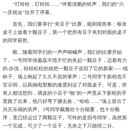
“叮铃铃，叮铃铃……”伴着清脆的铃声，我们的“六
一庆祝会”拉开了序幕。
首先，我们要举行“夹豆子”比赛，规则很简单：每张
桌子上放着十颗豆子，第一个把所有豆子夹到对面的桌子
的同学获胜。
瞧，随着同学们的一声声呐喊声，我们的比赛开始
了。一号同学张淼磊不慌不忙的夹起一颗豆子，迈着有力
的.步伐，轻轻松松的就把一颗豆子送回了它的新家——纸
杯子。场上响起了久久不息的掌声；二号同学卞新程也不
甘示弱，以风驰电掣般的速度到达了对面桌子。可是，所
有人都没想到，调皮的小豆子“啪”的一声竟从卞新程的手
里跑了出来，他只好弯下腰去捡，“哈哈……”场上冒出了
兴灾乐祸的笑声。3号同学戴雅欣十分稳重，也十分顺
序，竟已经运过了两颗豆子。可怜的是四号同学，虽然第
一个完成，可少了一个豆子，无奈之下只能得二分。