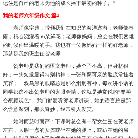
记住是自己的老师为他的成长播下最初的种子。”
我的老师六年级作文 篇4
老师像字典，带领我们在知识的海洋遨游；老师像春
雨，精心浇灌着56朵鲜花；老师像妈妈，总会在我们困难
的时候伸出温暖的手。我也有一位像妈妈一样的好老师，
那就是我的班主任贺老师。
贺老师是我们的语文老师，她个子不高，但身材很
好；一头短发显得特别精神；一张和蔼可亲的脸庞常挂着
笑容；一双乌黑的眼睛总是那么炯炯有神，每次讲小话的
同学都逃不出贺老师的火眼金睛，这就是她常说的“要学
会察颜观色”。我们都爱听贺老师讲课，她的语言总是那
么含意深刻，那么奇妙，经常引人发笑。
她时而慈时而严：下课时总会有一帮女生围在贺老师
左右，大胆一点的女孩或坐在她的腿上，或趴在她的肩