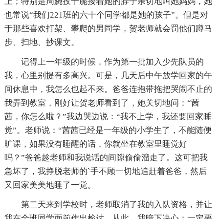
上；特别是周婉孜干脆搂着她的脖子亲切地叫她妈妈，她
也常说“我们221班的六十个同学都是她的孩子”。但是对
于那些喜欢打架、攀爬的男同学，贺老师就会罚他们蹲马
步、扫地、抄课文。
记得上一年级的时候，作为第一批加入少先队员的
我，心里别提有多高兴。可是，几天后中午放学回家的午
间休息中，我怎么也起不来。爸爸连抱带拖把哭闹不止的
我弄到教室，刚好让贺老师看到了，她关切地问：“茜
茜，你怎么啦？”我边哭边说：“我不上学，我还要回家睡
觉”。老师说：“茜茜已经是一年级的小学生了，不能随便
旷课，如果没有睡醒的话，你就坐在教室里睡觉好
吗？”爸爸趁老师和我说话的间隙偷偷溜走了。这可把我
急坏了，我挣脱老师的`手不顾一切地追赶着爸爸，然后
又回家美美地睡了一觉。
第二天来到学校时，老师取消了我的入队资格，并让
我在全班同学面前作出检讨。从此，我暗下决心：一定要