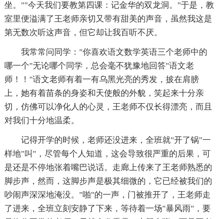
坐。""今天我们要教第四课：记金华的双龙洞。"于是，教
室里便溢满了王老师亲切又带有甜美的声音，虽然我这是
第无数次听这声音，但它却让我百听不厌。
我常常问同学："你喜欢语文数学英语三个老师中的
哪一个"无论哪个同学，总会毫不犹豫地回答"语文老
师！！"语文老师有着一有乌黑光亮的秀发，披在肩膀
上，她有着苗条的身姿和天使般的外貌，笑起来十分亲
切，仿佛可以净化人的心灵，王老师不仅长得漂亮，而且
对我们十分地温柔。
记得开学的时候，老师还没进来，全班就"开了锅"一
样地"叫"，尽管每个人知道，这会导致很严重的后果，可
是还是不停地张着嘴巴说话。走廊上传来了王老师熟悉的
脚步声，然而，这脚步声是极其细微的，它已经被我们的
吵闹声深深地淹没。"啪"的一声，门被推开了，王老师走
了进来，全班立刻安静了下来，等待着一场"暴风雨"，要