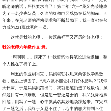
听老师的话，严格要求自己！第二年“六一”我又光荣地成
为了一名少先队员，久违的红领巾又飘扬在我的胸前。四
年来，在贺老师的严格要求和不断鼓励下，我一直都在努
力成为221班优秀的一员。
这就是我的老师，一位既慈祥而又严厉的好老师！
我的老师六年级作文 篇5
“啊啊啊……烦死了！”我愤怒地将笔投进垃圾桶，整
个人推在了椅子上。
周五的作业刚写完，妈妈就朝我甩来两张数学奥数
卷，然后上班去了。“周六就不能让我好好休息吗？”我仰
天长啸。于是妈妈刚踏出门，我就把笔扔进了垃圾桶。虽
然题目有一点难度，但是想一想还是会的，我又犹豫地捡
回笔，刚写了一题，心中就莫名其妙地烦躁起来。在完成
了三题之后，我终于又忍不住了，心中的怒火抑制不住