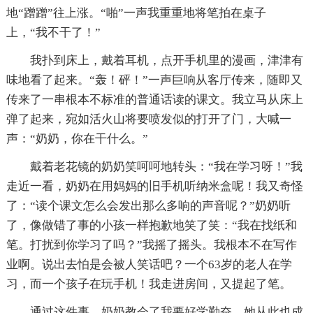
地“蹭蹭”往上涨。“啪”一声我重重地将笔拍在桌子
上，“我不干了！”
我扑到床上，戴着耳机，点开手机里的漫画，津津有
味地看了起来。“轰！砰！”一声巨响从客厅传来，随即又
传来了一串根本不标准的普通话读的课文。我立马从床上
弹了起来，宛如活火山将要喷发似的打开了门，大喊一
声：“奶奶，你在干什么。”
戴着老花镜的奶奶笑呵呵地转头：“我在学习呀！”我
走近一看，奶奶在用妈妈的旧手机听纳米盒呢！我又奇怪
了：“读个课文怎么会发出那么多响的声音呢？”奶奶听
了，像做错了事的小孩一样抱歉地笑了笑：“我在找纸和
笔。打扰到你学习了吗？”我摇了摇头。我根本不在写作
业啊。说出去怕是会被人笑话吧？一个63岁的老人在学
习，而一个孩子在玩手机！我走进房间，又提起了笔。
通过这件事，奶奶教会了我要好学勤奋，她从此也成