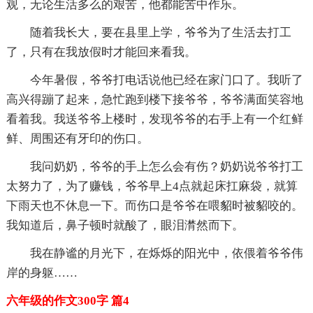
观，无论生活多么的艰苦，他都能苦中作乐。
随着我长大，要在县里上学，爷爷为了生活去打工
了，只有在我放假时才能回来看我。
今年暑假，爷爷打电话说他已经在家门口了。我听了
高兴得蹦了起来，急忙跑到楼下接爷爷，爷爷满面笑容地
看着我。我送爷爷上楼时，发现爷爷的右手上有一个红鲜
鲜、周围还有牙印的伤口。
我问奶奶，爷爷的手上怎么会有伤？奶奶说爷爷打工
太努力了，为了赚钱，爷爷早上4点就起床扛麻袋，就算
下雨天也不休息一下。而伤口是爷爷在喂貂时被貂咬的。
我知道后，鼻子顿时就酸了，眼泪潸然而下。
我在静谧的月光下，在烁烁的阳光中，依偎着爷爷伟
岸的身躯……
六年级的作文300字 篇4