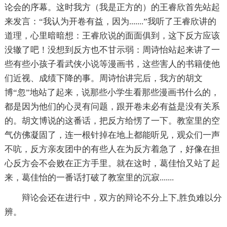
论会的序幕。这时我方（我是正方的）的王睿欣首先站起
来发言：“我认为开卷有益，因为.......”我听了王睿欣讲的
道理，心里暗暗想：王睿欣说的面面俱到，这下反方应该
没辙了吧！没想到反方也不甘示弱：周诗怡站起来讲了一
些有些小孩子看武侠小说等漫画书，这些害人的书籍使他
们近视、成绩下降的事。周诗怡讲完后，我方的胡文
博“忽”地站了起来，说那些小学生看那些漫画书什么的，
都是因为他们的心灵有问题，跟开卷未必有益是没有关系
的。胡文博说的这番话，把反方给愣了一下。教室里的空
气仿佛凝固了，连一根针掉在地上都能听见，观众们一声
不吭，反方亲友团中的有些人在为反方着急了，好像在担
心反方会不会败在正方手里。就在这时，葛佳怡又站了起
来，葛佳怡的一番话打破了教室里的沉寂.......
辩论会还在进行中，双方的辩论不分上下,胜负难以分
辨。