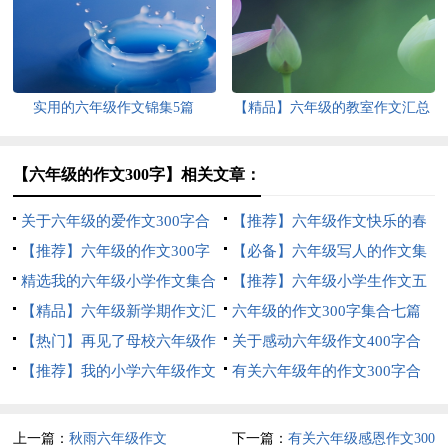
锦集9篇
实用的六年级作文锦集5篇
【精品】六年级的教室作文汇总
6篇
【六年级的作文300字】相关文章：
关于六年级的爱作文300字合
【推荐】六年级作文快乐的春
集八篇
【推荐】六年级的作文300字
节作文合集6篇
【必备】六年级写人的作文集
合集6篇
精选我的六年级小学作文集合
锦6篇
【推荐】六年级小学生作文五
5篇
【精品】六年级新学期作文汇
篇
六年级的作文300字集合七篇
编七篇
【热门】再见了母校六年级作
关于感动六年级作文400字合
文合集五篇
【推荐】我的小学六年级作文
集5篇
有关六年级年的作文300字合
四篇
集9篇
上一篇：
秋雨六年级作文
下一篇：
有关六年级感恩作文300