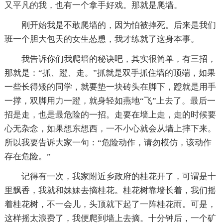
又平凡的我，也有一个拿手好戏。那就是爬墙。
刚开始我是不敢爬墙的，因为怕被摔死。后来是我们
班一个胆大包天的女生怂恿，我才练就了这身本事。
我告诉你们我爬墙的秘诀吧，其实很简单，有三招，
那就是：“抓、蹬、走。”抓就是双手抓住墙的顶端，如果
一些长得矮的同学，就要垫一块砖头在脚下，蹬就是用手
一撑，双脚用力一蹬，就身轻如燕地“飞”上去了。最后一
招是走，也是最危险的一招。走要在墙上走，走的时候要
心无杂念，如果想东想西，一不小心就会从墙上摔下来。
所以我要告诉大家一句：“危险动作，请勿模仿，该动作
存在危险。”
记得有一次，我家附近乡政府的桂花开了，可谓是十
里飘香，我就和妹妹去摘桂花。桂花树靠墙长着，我们摇
着桂花树，不一会儿，头顶就下起了一阵桂花雨。可是，
这样摇太浪费了，我便爬到墙上去摘。十分钟后，一个矿