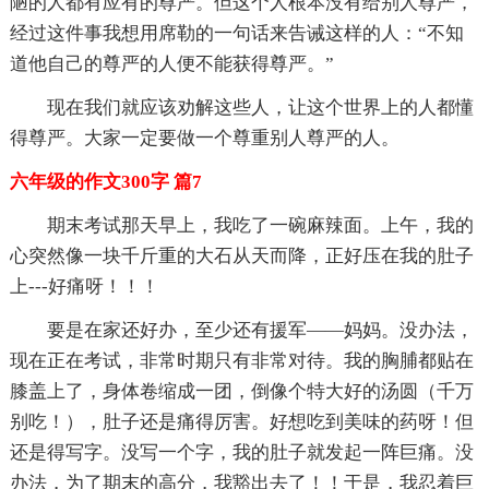
陋的人都有应有的尊严。但这个人根本没有给别人尊严，
经过这件事我想用席勒的一句话来告诫这样的人：“不知
道他自己的尊严的人便不能获得尊严。”
现在我们就应该劝解这些人，让这个世界上的人都懂
得尊严。大家一定要做一个尊重别人尊严的人。
六年级的作文300字 篇7
期末考试那天早上，我吃了一碗麻辣面。上午，我的
心突然像一块千斤重的大石从天而降，正好压在我的肚子
上---好痛呀！！！
要是在家还好办，至少还有援军——妈妈。没办法，
现在正在考试，非常时期只有非常对待。我的胸脯都贴在
膝盖上了，身体卷缩成一团，倒像个特大好的汤圆（千万
别吃！），肚子还是痛得厉害。好想吃到美味的药呀！但
还是得写字。没写一个字，我的肚子就发起一阵巨痛。没
办法，为了期末的高分，我豁出去了！！于是，我忍着巨