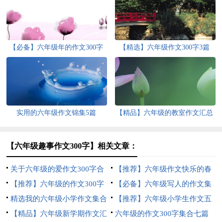
【必备】六年级年的作文300字
【精选】六年级作文300字3篇
锦集9篇
实用的六年级作文锦集5篇
【精品】六年级的教室作文汇总
6篇
【六年级趣事作文300字】相关文章：
关于六年级的爱作文300字合
【推荐】六年级作文快乐的春
集八篇
【推荐】六年级的作文300字
节作文合集6篇
【必备】六年级写人的作文集
合集6篇
精选我的六年级小学作文集合
锦6篇
【推荐】六年级小学生作文五
5篇
【精品】六年级新学期作文汇
篇
六年级的作文300字集合七篇