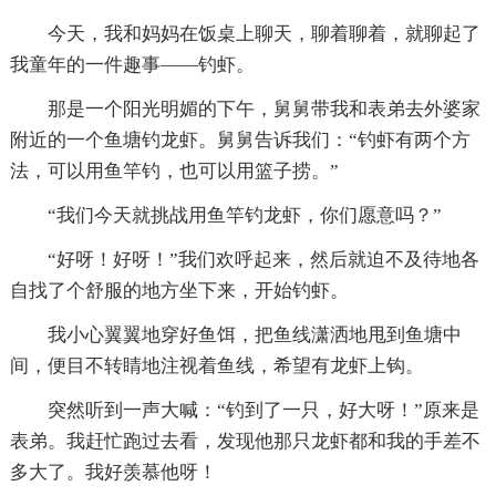
今天，我和妈妈在饭桌上聊天，聊着聊着，就聊起了
我童年的一件趣事——钓虾。
那是一个阳光明媚的下午，舅舅带我和表弟去外婆家
附近的一个鱼塘钓龙虾。舅舅告诉我们：“钓虾有两个方
法，可以用鱼竿钓，也可以用篮子捞。”
“我们今天就挑战用鱼竿钓龙虾，你们愿意吗？”
“好呀！好呀！”我们欢呼起来，然后就迫不及待地各
自找了个舒服的地方坐下来，开始钓虾。
我小心翼翼地穿好鱼饵，把鱼线潇洒地甩到鱼塘中
间，便目不转睛地注视着鱼线，希望有龙虾上钩。
突然听到一声大喊：“钓到了一只，好大呀！”原来是
表弟。我赶忙跑过去看，发现他那只龙虾都和我的手差不
多大了。我好羡慕他呀！