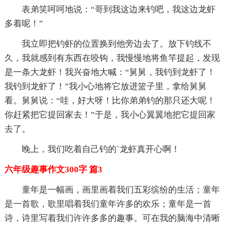
表弟笑呵呵地说：“哥到我这边来钓吧，我这边龙虾
多着呢！”
我立即把钓虾的位置换到他旁边去了。放下钓线不
久，我就感到有东西在咬钩，我慢慢地将鱼竿提起，发现
是一条大龙虾！我兴奋地大喊：“舅舅，我钓到龙虾了！
我钓到龙虾了！”我小心地将它放进篮子里，拿给舅舅
看。舅舅说：“哇，好大呀！比你弟弟钓的那只还大呢！
你赶紧把它提回家去！”于是，我小心翼翼地把它提回家
去了。
晚上，我们吃着自己钓的`龙虾真开心啊！
六年级趣事作文300字 篇3
童年是一幅画，画里画着我们五彩缤纷的生活；童年
是一首歌，歌里唱着我们童年许多的欢乐；童年是一首
诗，诗里写着我们许许多多的趣事。可在我的脑海中清晰