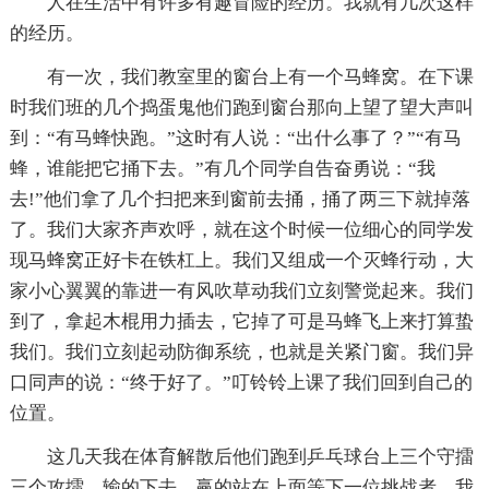
人在生活中有许多有趣冒险的经历。我就有几次这样
的经历。
有一次，我们教室里的窗台上有一个马蜂窝。在下课
时我们班的几个捣蛋鬼他们跑到窗台那向上望了望大声叫
到：“有马蜂快跑。”这时有人说：“出什么事了？”“有马
蜂，谁能把它捅下去。”有几个同学自告奋勇说：“我
去!”他们拿了几个扫把来到窗前去捅，捅了两三下就掉落
了。我们大家齐声欢呼，就在这个时候一位细心的同学发
现马蜂窝正好卡在铁杠上。我们又组成一个灭蜂行动，大
家小心翼翼的靠进一有风吹草动我们立刻警觉起来。我们
到了，拿起木棍用力插去，它掉了可是马蜂飞上来打算蛰
我们。我们立刻起动防御系统，也就是关紧门窗。我们异
口同声的说：“终于好了。”叮铃铃上课了我们回到自己的
位置。
这几天我在体育解散后他们跑到乒乓球台上三个守擂
三个攻擂。输的下去，赢的站在上面等下一位挑战者。我