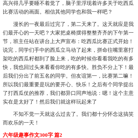
高兴得几乎要睡不着觉了，脑子里浮现着许多关于吃西瓜
比赛活动的画面。相信其他同学也和我一样吧？
漫长的一夜最后过完了，第二天来了。这天就应是我
们最开心的一天吧？大家把桌椅摆得整整齐齐的下午第一
节，班主任站在讲台上大声宣布：吃西瓜比赛正式开始！
说完，同学们手中的西瓜立马动了起来，拼命往嘴里塞打
架吃的西瓜籽都到了脸上来，吃的时候你看看我吃的有多
快，我也回过头来看看你吃的有多快。胜负不分上下！最
后我们分出了前五名的同学。但友谊第一，比赛第二嘛！
所以我们最重要是玩的要开心、快乐！之后有个同学提出
了打西瓜仗的推荐，我们都异口同声地说：嗯！这个主意
实在是太好了！然后我们就这样玩起来了
不知不觉一天就这么过去了。我们都十分怀念这搞笑
而欢乐的一天！
六年级趣事作文300字 篇2