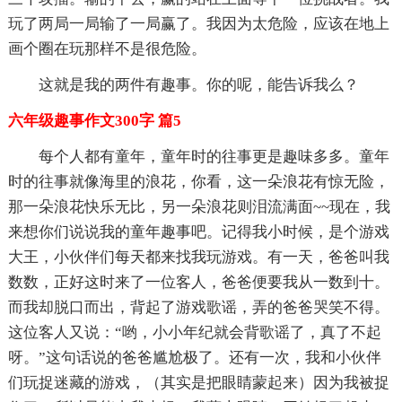
玩了两局一局输了一局赢了。我因为太危险，应该在地上
画个圈在玩那样不是很危险。
这就是我的两件有趣事。你的呢，能告诉我么？
六年级趣事作文300字 篇5
每个人都有童年，童年时的往事更是趣味多多。童年
时的往事就像海里的浪花，你看，这一朵浪花有惊无险，
那一朵浪花快乐无比，另一朵浪花则泪流满面~~现在，我
来想你们说说我的童年趣事吧。记得我小时候，是个游戏
大王，小伙伴们每天都来找我玩游戏。有一天，爸爸叫我
数数，正好这时来了一位客人，爸爸便要我从一数到十。
而我却脱口而出，背起了游戏歌谣，弄的爸爸哭笑不得。
这位客人又说：“哟，小小年纪就会背歌谣了，真了不起
呀。”这句话说的爸爸尴尬极了。还有一次，我和小伙伴
们玩捉迷藏的游戏，（其实是把眼睛蒙起来）因为我被捉