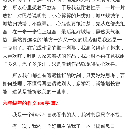
的，所以心里想着不放弃。于是我就耐着性子，一片一片
放好，对照着说明书，小心翼翼的归类好，城堡规城堡，
城墙归城墙，不能弄乱，心绪也要很清楚，先从底部先组
合，在一步一步往上组合，最后组好城墙，虽然天气很
热，虽然要连接的`地方一次又一次的脱落但是我还是一
一克服了。在完成作品的那一剎那，我高兴得跳了起来，
大声欢呼，呼叫大家来看我的作品，我那时不再在意我组
了多久，流了多少汗，只是看到作品就觉得满心欢喜。
所以我们都会有遭遇挫折的时刻，只要好好思考，要
如何处哩，不懂得再去请教别人，多学习，就能增长智
能，这就是挫折教我的一些事。
六年级年的作文300字 篇7
我是一个非常不喜欢看书的人，我对书是只字不提。
有一次，我的一个好朋友借我了一本《捣蛋鬼日