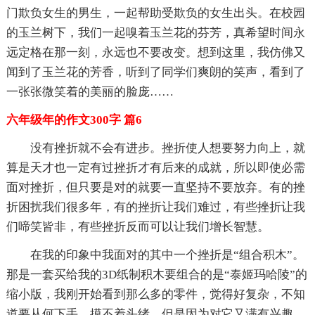
门欺负女生的男生，一起帮助受欺负的女生出头。在校园
的玉兰树下，我们一起嗅着玉兰花的芬芳，真希望时间永
远定格在那一刻，永远也不要改变。想到这里，我仿佛又
闻到了玉兰花的芳香，听到了同学们爽朗的笑声，看到了
一张张微笑着的美丽的脸庞……
六年级年的作文300字 篇6
没有挫折就不会有进步。挫折使人想要努力向上，就
算是天才也一定有过挫折才有后来的成就，所以即使必需
面对挫折，但只要是对的就要一直坚持不要放弃。有的挫
折困扰我们很多年，有的挫折让我们难过，有些挫折让我
们啼笑皆非，有些挫折反而可以让我们增长智慧。
在我的印象中我面对的其中一个挫折是“组合积木”。
那是一套买给我的3D纸制积木要组合的是“泰姬玛哈陵”的
缩小版，我刚开始看到那么多的零件，觉得好复杂，不知
道要从何下手，摸不着头绪，但是因为对它又满有兴趣