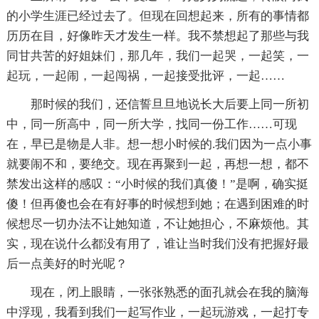
的小学生涯已经过去了。但现在回想起来，所有的事情都
历历在目，好像昨天才发生一样。我不禁想起了那些与我
同甘共苦的好姐妹们，那几年，我们一起哭，一起笑，一
起玩，一起闹，一起闯祸，一起接受批评，一起……
那时候的我们，还信誓旦旦地说长大后要上同一所初
中，同一所高中，同一所大学，找同一份工作……可现
在，早已是物是人非。想一想小时候的.我们因为一点小事
就要闹不和，要绝交。现在再聚到一起，再想一想，都不
禁发出这样的感叹：“小时候的我们真傻！”是啊，确实挺
傻！但再傻也会在有好事的时候想到她；在遇到困难的时
候想尽一切办法不让她知道，不让她担心，不麻烦他。其
实，现在说什么都没有用了，谁让当时我们没有把握好最
后一点美好的时光呢？
现在，闭上眼睛，一张张熟悉的面孔就会在我的脑海
中浮现，我看到我们一起写作业，一起玩游戏，一起打专