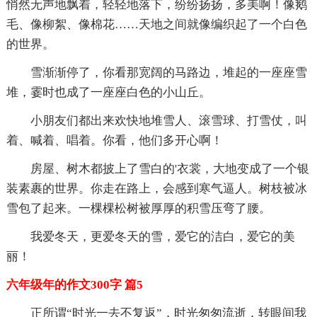
悄然无声地飘着，轻轻地落下，纷纷扬扬，多美啊！像鹅
毛、像柳絮、像棉花……天地之间就像编织起了一个白色
的世界。
雪渐渐停了，你看那宽阔的马路边，堆起的一座座雪
堆，霎时也成了一座座白色的小山丘。
小朋友们都出来欢快地堆雪人、滚雪球、打雪仗，叫
着、喊着、唱着。你看，他们多开心啊！
房屋、树木都披上了雪白的'衣裳，大地变成了一个银
装素裹的世界。你走在路上，会感到寒气逼人。树枝被冰
雪包了起来。一棵棵松树被厚厚的积雪压弯了腰。
我爱冬天，更爱冬天的雪，爱它的洁白，爱它的美
丽！
六年级年的作文300字 篇5
正所谓“时光一去不复返”，时光匆匆流逝，转眼间我