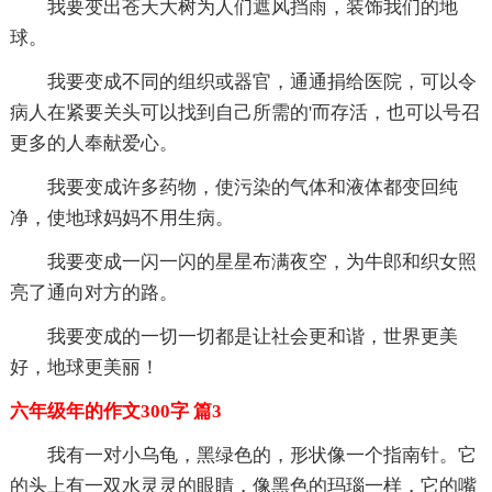
我要变出苍天大树为人们遮风挡雨，装饰我们的地
球。
我要变成不同的组织或器官，通通捐给医院，可以令
病人在紧要关头可以找到自己所需的'而存活，也可以号召
更多的人奉献爱心。
我要变成许多药物，使污染的气体和液体都变回纯
净，使地球妈妈不用生病。
我要变成一闪一闪的星星布满夜空，为牛郎和织女照
亮了通向对方的路。
我要变成的一切一切都是让社会更和谐，世界更美
好，地球更美丽！
六年级年的作文300字 篇3
我有一对小乌龟，黑绿色的，形状像一个指南针。它
的头上有一双水灵灵的眼睛，像黑色的玛瑙一样，它的嘴