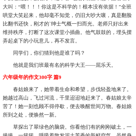
大叫：“喂！！！你这是不科学的！根本没有依据！”全班
哄堂大笑起来，他却毫不知觉，仍旧大吵大嚷，真是翻脸
比翻书还快，刚才的`绅士气概一扫而光。老师只好出来
维持秩序，打断了这次课堂小插曲。他气鼓鼓的，埋头摆
弄起桌下的小玩意儿，再不发言。
同学们，你们猜到他是谁了吗？
他就是我们班最有名的科学大王——屈乐天。
六年级年的作文300字 篇9
春姑娘来了，她带着生命和希望，步伐轻盈地来了。
她越过高山，飞过河流，千里迢迢地赶来了。春姑娘太辛
苦了！她一刻也顾不得停歇，便去唤醒世间万物。春姑娘
所到之处，便焕然一新。
草探出了翠绿色的脑袋。你看他们有的刚刚破土，一
撮撮，一簇簇，呼吸着散发泥土芳香的新鲜空气。虽然身