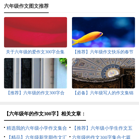
六年级作文图文推荐
关于六年级的爱作文300字合集
【推荐】六年级作文快乐的春节
八篇
作文合集6篇
【推荐】六年级的作文300字合
【必备】六年级写人的作文集锦
集6篇
6篇
【六年级年的作文300字】相关文章：
精选我的六年级小学作文集合
【推荐】六年级小学生作文五
5篇
【精品】六年级新学期作文汇
篇
六年级的作文300字集合七篇