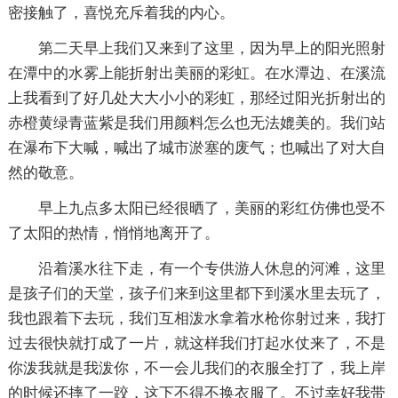
密接触了，喜悦充斥着我的内心。
第二天早上我们又来到了这里，因为早上的阳光照射
在潭中的水雾上能折射出美丽的彩虹。在水潭边、在溪流
上我看到了好几处大大小小的彩虹，那经过阳光折射出的
赤橙黄绿青蓝紫是我们用颜料怎么也无法媲美的。我们站
在瀑布下大喊，喊出了城市淤塞的废气；也喊出了对大自
然的敬意。
早上九点多太阳已经很晒了，美丽的彩红仿佛也受不
了太阳的热情，悄悄地离开了。
沿着溪水往下走，有一个专供游人休息的河滩，这里
是孩子们的天堂，孩子们来到这里都下到溪水里去玩了，
我也跟着下去玩，我们互相泼水拿着水枪你射过来，我打
过去很快就打成了一片，就这样我们打起水仗来了，不是
你泼我就是我泼你，不一会儿我们的衣服全打了，我上岸
的时候还摔了一跤，这下不得不换衣服了。不过幸好我带