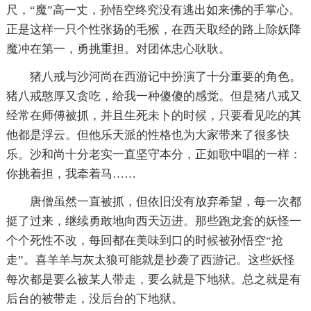
尺，“魔”高一丈，孙悟空终究没有逃出如来佛的手掌心。
正是这样一只个性张扬的毛猴，在西天取经的路上除妖降
魔冲在第一，勇挑重担。对团体忠心耿耿。
猪八戒与沙河尚在西游记中扮演了十分重要的角色。
猪八戒憨厚又贪吃，给我一种傻傻的感觉。但是猪八戒又
经常在师傅被抓，并且生死未卜的时候，只要看见吃的其
他都是浮云。但他乐天派的性格也为大家带来了很多快
乐。沙和尚十分老实一直坚守本分，正如歌中唱的一样：
你挑着担，我牵着马……
唐僧虽然一直被抓，但依旧没有放弃希望，每一次都
挺了过来，继续勇敢地向西天迈进。那些跑龙套的妖怪一
个个死性不改，每回都在美味到口的时候被孙悟空“抢
走”。喜羊羊与灰太狼可能就是抄袭了西游记。这些妖怪
每次都是要么被某人带走，要么就是下地狱。总之就是有
后台的被带走，没后台的下地狱。