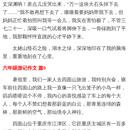
丈深渊呐！差点儿没哭出来，“万一这块大石头掉下去
了……”我不敢再想下去了，嚷嚷着要妈妈带我下去，但
妈妈正忙着拍照叫我等一会儿，我实在害怕极了，不管三
七二十一，深吸一口气试着将脚伸下去，一骨碌跑到了平
地，我那颗怦怦直跳的心才平静下来。
太姥山怪石之险，湖水之绿，深深地印在了我的脑海
里，重重地刻在了心里。
六年级游记作文 篇9
暑假里，我们一家人去四面山旅游，我特别兴奋，驱
车前往四面山的路上我一直像一只飞出笼子的小鸟一样，
叽叽喳喳说个不停，我内心的喜悦感染了车上的每个大
人，每个人不禁幻想着那蔚蓝的白云，那青葱连绵的森
林，那新鲜的空气，那仙境令人神往。
四面山位于重庆市江津区，它距重庆主城区有一百多