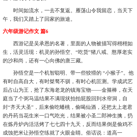
时间如流水，一去不复返。雁荡山令我留恋，当天下
午，我们又踏上了回家的旅途。
六年级游记作文 篇6
西游记是吴承恩的名著，里面的人物被描写得栩栩如
生，活灵活现：机灵的孙悟空、“吃货”猪八戒、憨厚老实
的沙和尚，还有一心向佛的唐三藏。
孙悟空是一个机智聪明、带一些狡猾的 “小猴子”。他
有时自高自大，有时桀骜不驯，有时心机叵测。学成武艺
后占山为王，抢了东海老龙的镇海宝物——金箍棒，在天
庭当了个弼马温结果不满现状拍拍屁股回到水帘洞，自
封“齐天大圣”，后来偷吃蟠桃，偷喝仙酒，还把太上老君
的丹药当花生米一口气吃光，结果被小圣二郎神生擒，扔
在炼丹炉内活活烤了七七四十九天，反而结果倒是偷鸡不
成蚀把米让孙悟空练就了火眼金睛。俗话说：道高一