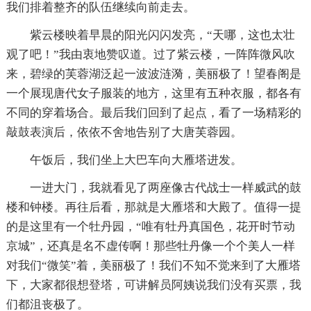
我们排着整齐的队伍继续向前走去。
紫云楼映着早晨的阳光闪闪发亮，“天哪，这也太壮
观了吧！”我由衷地赞叹道。过了紫云楼，一阵阵微风吹
来，碧绿的芙蓉湖泛起一波波涟漪，美丽极了！望春阁是
一个展现唐代女子服装的地方，这里有五种衣服，都各有
不同的穿着场合。最后我们回到了起点，看了一场精彩的
敲鼓表演后，依依不舍地告别了大唐芙蓉园。
午饭后，我们坐上大巴车向大雁塔进发。
一进大门，我就看见了两座像古代战士一样威武的鼓
楼和钟楼。再往后看，那就是大雁塔和大殿了。值得一提
的是这里有一个牡丹园，“唯有牡丹真国色，花开时节动
京城”，还真是名不虚传啊！那些牡丹像一个个美人一样
对我们“微笑”着，美丽极了！我们不知不觉来到了大雁塔
下，大家都很想登塔，可讲解员阿姨说我们没有买票，我
们都沮丧极了。