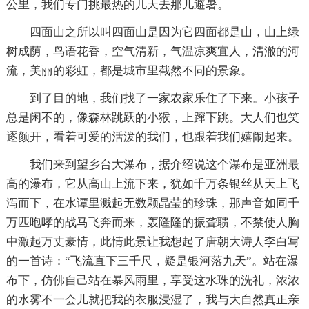
公里，我们专门挑最热的几天去那儿避暑。
四面山之所以叫四面山是因为它四面都是山，山上绿
树成荫，鸟语花香，空气清新，气温凉爽宜人，清澈的河
流，美丽的彩虹，都是城市里截然不同的景象。
到了目的地，我们找了一家农家乐住了下来。小孩子
总是闲不的，像森林跳跃的小猴，上蹿下跳。大人们也笑
逐颜开，看着可爱的活泼的我们，也跟着我们嬉闹起来。
我们来到望乡台大瀑布，据介绍说这个瀑布是亚洲最
高的瀑布，它从高山上流下来，犹如千万条银丝从天上飞
泻而下，在水谭里溅起无数颗晶莹的珍珠，那声音如同千
万匹咆哮的战马飞奔而来，轰隆隆的振聋聩，不禁使人胸
中激起万丈豪情，此情此景让我想起了唐朝大诗人李白写
的一首诗：“飞流直下三千尺，疑是银河落九天”。站在瀑
布下，仿佛自己站在暴风雨里，享受这水珠的洗礼，浓浓
的水雾不一会儿就把我的衣服浸湿了，我与大自然真正亲