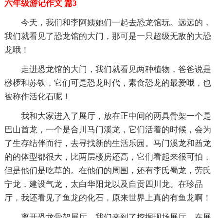
六年级游记作文 篇3
今天，我们和李阿姨她们一起去恐龙馆玩。远远的，
我们就看见了恐龙馆的大门，那可是一只超级无敌的大恐
龙哦！
走进恐龙馆的大门，我们就看见两种植物，爸爸说是
桫椤和苏铁，它们可是恐龙时代，素食恐龙的最爱哦，也
被称作活化石呢！
我和大家进入了展厅，放在正中间的两具骨架一个是
巴山酋龙，一个是合川马门溪龙，它们活着的时候，会为
了生存结伴而行，去寻找新的生活乐园。马门溪龙和酋龙
的的体型都很大，比两层楼房还高，它们看起来很可怕，
但是他们是吃草的。在他们的周围，还有李氏蜀龙，劳氏
宁龙，建设气龙，太白华阳龙以及自贡四川龙。在珍品
厅，我还看见了鱼龙的化石，原来世界上真的有鱼龙啊！
离开恐龙骨架展厅，我们来到了挖掘现场展厅，在展