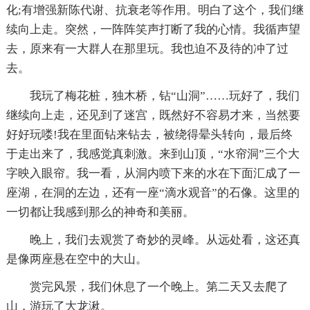
化;有增强新陈代谢、抗衰老等作用。明白了这个，我们继
续向上走。突然，一阵阵笑声打断了我的心情。我循声望
去，原来有一大群人在那里玩。我也迫不及待的冲了过
去。
我玩了梅花桩，独木桥，钻“山洞”……玩好了，我们
继续向上走，还见到了迷宫，既然好不容易才来，当然要
好好玩喽!我在里面钻来钻去，被绕得晕头转向，最后终
于走出来了，我感觉真刺激。来到山顶，“水帘洞”三个大
字映入眼帘。我一看，从洞内喷下来的水在下面汇成了一
座湖，在洞的左边，还有一座“滴水观音”的石像。这里的
一切都让我感到那么的神奇和美丽。
晚上，我们去观赏了奇妙的灵峰。从远处看，这还真
是像两座悬在空中的大山。
赏完风景，我们休息了一个晚上。第二天又去爬了
山，游玩了大龙湫。