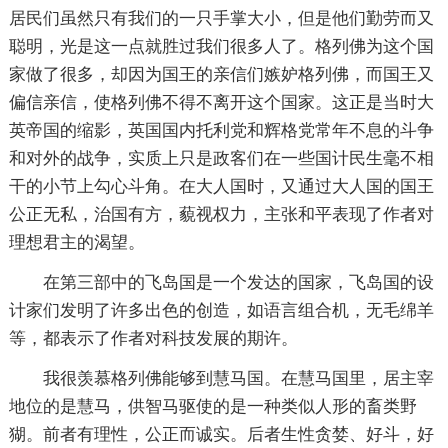
居民们虽然只有我们的一只手掌大小，但是他们勤劳而又
聪明，光是这一点就胜过我们很多人了。格列佛为这个国
家做了很多，却因为国王的亲信们嫉妒格列佛，而国王又
偏信亲信，使格列佛不得不离开这个国家。这正是当时大
英帝国的缩影，英国国内托利党和辉格党常年不息的斗争
和对外的战争，实质上只是政客们在一些国计民生毫不相
干的小节上勾心斗角。在大人国时，又通过大人国的国王
公正无私，治国有方，藐视权力，主张和平表现了作者对
理想君主的渴望。
在第三部中的飞岛国是一个发达的国家，飞岛国的设
计家们发明了许多出色的创造，如语言组合机，无毛绵羊
等，都表示了作者对科技发展的期许。
我很羡慕格列佛能够到慧马国。在慧马国里，居主宰
地位的是慧马，供智马驱使的是一种类似人形的畜类野
猢。前者有理性，公正而诚实。后者生性贪婪、好斗，好