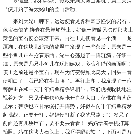
寒假里，我和妈妈、叔叔来到太姥山游玩，第二天清
早便开始了游太姥山的登山活动。
来到太姥山脚下，远远便看见各种奇形怪状的岩石，
像宝石似的.镶嵌在悬崖峭壁上，好像一阵微风拂过那块土
黄色的宝石便会滚落下来。再往上走便看见一个湖——龙
潭湖，在这块儿碧绿的翡翠中发现了一些杂质，原来是一
些小鱼儿正在抢着东西，湖中心荡起了一阵涟漪，仔细一
瞧，原来是几只小鱼儿在玩闹嬉戏，多么和谐的画面啊！
咦！之前还是小宝石，现在为何变得如此庞大，回头一看
便明白了，我已经在半山腰了。再往上爬，我发现了一位
菩萨正在和一支千年鳄鱼精争锋相斗，它们虎视眈眈地注
视着对方，只见千年鳄鱼精张开血盆大口，仿佛在向菩萨
显示；菩萨也不甘示弱打开阵势，好似在向千年鳄鱼精发
起挑战。正要开打，妈妈便打断了我的思路：“别发呆了
前面还有几块巨石，要不要去看看！”妈妈拿着手机打算
拍照。站在这块大石头上，我吓得腿都软了，下面可是万