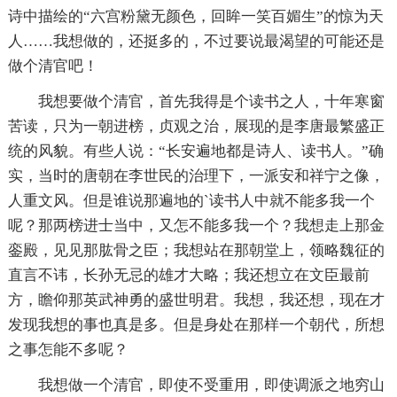
诗中描绘的“六宫粉黛无颜色，回眸一笑百媚生”的惊为天
人……我想做的，还挺多的，不过要说最渴望的可能还是
做个清官吧！
我想要做个清官，首先我得是个读书之人，十年寒窗
苦读，只为一朝进榜，贞观之治，展现的是李唐最繁盛正
统的风貌。有些人说：“长安遍地都是诗人、读书人。”确
实，当时的唐朝在李世民的治理下，一派安和祥宁之像，
人重文风。但是谁说那遍地的`读书人中就不能多我一个
呢？那两榜进士当中，又怎不能多我一个？我想走上那金
銮殿，见见那肱骨之臣；我想站在那朝堂上，领略魏征的
直言不讳，长孙无忌的雄才大略；我还想立在文臣最前
方，瞻仰那英武神勇的盛世明君。我想，我还想，现在才
发现我想的事也真是多。但是身处在那样一个朝代，所想
之事怎能不多呢？
我想做一个清官，即使不受重用，即使调派之地穷山