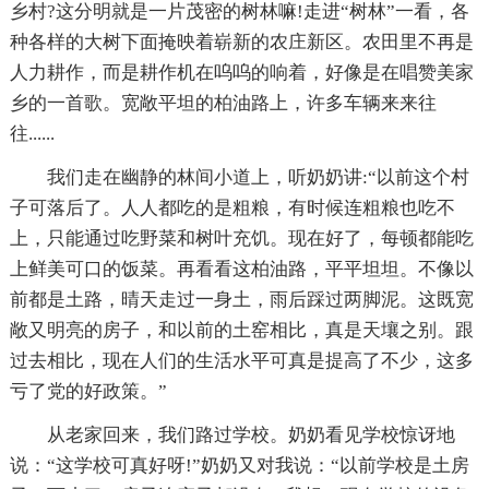
乡村?这分明就是一片茂密的树林嘛!走进“树林”一看，各
种各样的大树下面掩映着崭新的农庄新区。农田里不再是
人力耕作，而是耕作机在呜呜的响着，好像是在唱赞美家
乡的一首歌。宽敞平坦的柏油路上，许多车辆来来往
往......
我们走在幽静的林间小道上，听奶奶讲:“以前这个村
子可落后了。人人都吃的是粗粮，有时候连粗粮也吃不
上，只能通过吃野菜和树叶充饥。现在好了，每顿都能吃
上鲜美可口的饭菜。再看看这柏油路，平平坦坦。不像以
前都是土路，晴天走过一身土，雨后踩过两脚泥。这既宽
敞又明亮的房子，和以前的土窑相比，真是天壤之别。跟
过去相比，现在人们的生活水平可真是提高了不少，这多
亏了党的好政策。”
从老家回来，我们路过学校。奶奶看见学校惊讶地
说：“这学校可真好呀!”奶奶又对我说：“以前学校是土房