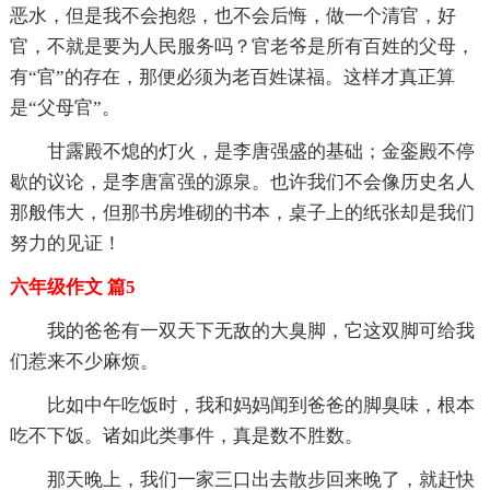
恶水，但是我不会抱怨，也不会后悔，做一个清官，好
官，不就是要为人民服务吗？官老爷是所有百姓的父母，
有“官”的存在，那便必须为老百姓谋福。这样才真正算
是“父母官”。
甘露殿不熄的灯火，是李唐强盛的基础；金銮殿不停
歇的议论，是李唐富强的源泉。也许我们不会像历史名人
那般伟大，但那书房堆砌的书本，桌子上的纸张却是我们
努力的见证！
六年级作文 篇5
我的爸爸有一双天下无敌的大臭脚，它这双脚可给我
们惹来不少麻烦。
比如中午吃饭时，我和妈妈闻到爸爸的脚臭味，根本
吃不下饭。诸如此类事件，真是数不胜数。
那天晚上，我们一家三口出去散步回来晚了，就赶快