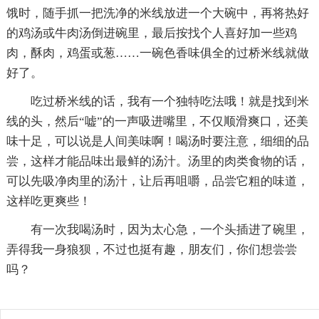
饿时，随手抓一把洗净的米线放进一个大碗中，再将热好
的鸡汤或牛肉汤倒进碗里，最后按找个人喜好加一些鸡
肉，酥肉，鸡蛋或葱……一碗色香味俱全的过桥米线就做
好了。
吃过桥米线的话，我有一个独特吃法哦！就是找到米
线的头，然后“嘘”的一声吸进嘴里，不仅顺滑爽口，还美
味十足，可以说是人间美味啊！喝汤时要注意，细细的品
尝，这样才能品味出最鲜的汤汁。汤里的肉类食物的话，
可以先吸净肉里的汤汁，让后再咀嚼，品尝它粗的味道，
这样吃更爽些！
有一次我喝汤时，因为太心急，一个头插进了碗里，
弄得我一身狼狈，不过也挺有趣，朋友们，你们想尝尝
吗？