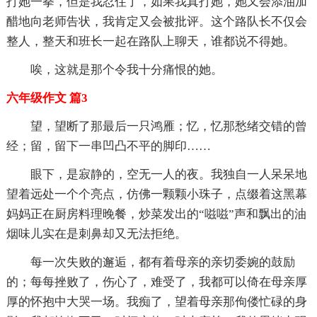
打她一拳，但是我忍住了，如果我真打她，她又会添油加
醋地向老师告状，我肯定又会被批评。这个路队长不仅会
整人，整天和班长一起在路队上聊天，谁都说不得她。
唉，这就是那个令我十分痛恨的她。
六年级作文 篇3
望，望断了那最后一只鸿雁；忆，忆那愁绪交错的曾
经；留，留下一串凹凸不平的脚印……
眼下，是寂静的，空无一人的夜。我独自一人呆呆地
望着远处一个个亮点，仿佛一颗颗小珠子，点缀着这黑幕
妈妈正在厨房料理晚餐，炒菜发出的“嗞嗞”声和飘出的油
烟味儿实在是刺鼻却又无法拒绝。
每一次失败的邂逅，都有着母亲的亲切委婉的鼓励
的；每每挫败了，伤心了，难受了，我都可以倚在母亲厚
厚的怀抱中大哭一场。我痴了，望着母亲那佝偻忙碌的身