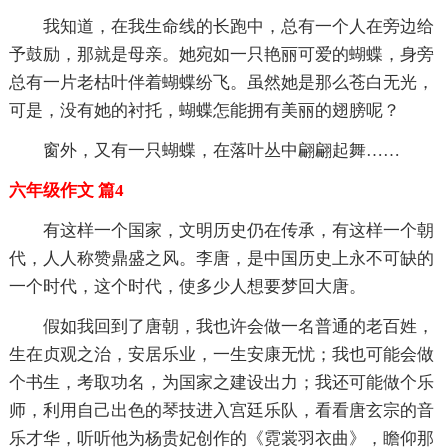
我知道，在我生命线的长跑中，总有一个人在旁边给
予鼓励，那就是母亲。她宛如一只艳丽可爱的蝴蝶，身旁
总有一片老枯叶伴着蝴蝶纷飞。虽然她是那么苍白无光，
可是，没有她的衬托，蝴蝶怎能拥有美丽的翅膀呢？
窗外，又有一只蝴蝶，在落叶丛中翩翩起舞……
六年级作文 篇4
有这样一个国家，文明历史仍在传承，有这样一个朝
代，人人称赞鼎盛之风。李唐，是中国历史上永不可缺的
一个时代，这个时代，使多少人想要梦回大唐。
假如我回到了唐朝，我也许会做一名普通的老百姓，
生在贞观之治，安居乐业，一生安康无忧；我也可能会做
个书生，考取功名，为国家之建设出力；我还可能做个乐
师，利用自己出色的琴技进入宫廷乐队，看看唐玄宗的音
乐才华，听听他为杨贵妃创作的《霓裳羽衣曲》，瞻仰那