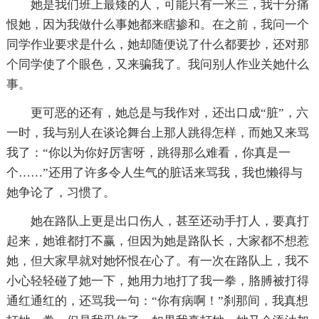
她是我们班上最矮的人，可能只有一米三，我十分痛
恨她，因为我做什么事她都来瞎掺和。在之前，我问一个
同学作业要求是什么，她却随便说了什么都要抄，还对那
个同学使了个眼色，又来骗我了。我问别人作业关她什么
事。
更可恶的还有，她总是与我作对，还出口成“脏”，六
一时，我与别人在谈论舞台上那人跳得怎样，而她又来骂
我了：“你以为你好厉害呀，跳得那么难看，你真是一
个……”还用了许多令人生气的脏话来骂我，我也懒得与
她争论了，习惯了。
她在路队上更是出口伤人，甚至还动手打人，要真打
起来，她谁都打不赢，但因为她是路队长，大家都不想惹
她，但大家早就对她怀恨在心了。有一次在路队上，我不
小心轻轻碰了她一下，她用力地打了我一拳，胳膊被打得
通红通红的，还骂我一句：“你有病啊！”刹那间，我真想