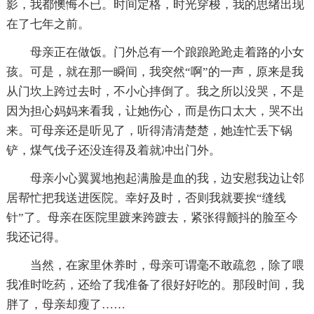
影，我都懊悔不已。时间定格，时光穿梭，我的思绪出现
在了七年之前。
母亲正在做饭。门外总有一个踉踉跄跄走着路的小女
孩。可是，就在那一瞬间，我突然“啊”的一声，原来是我
从门坎上跨过去时，不小心摔倒了。我之所以没哭，不是
因为担心妈妈来看我，让她伤心，而是伤口太大，哭不出
来。可母亲还是听见了，听得清清楚楚，她连忙丢下锅
铲，煤气伐子还没连得及着就冲出门外。
母亲小心翼翼地抱起满脸是血的我，边安慰我边让邻
居帮忙把我送进医院。幸好及时，否则我就要挨“缝线
针”了。母亲在医院里踱来跨踱去，紧张得颤抖的脸至今
我还记得。
当然，在家里休养时，母亲可谓毫不敢疏忽，除了喂
我准时吃药，还给了我准备了很好好吃的。那段时间，我
胖了，母亲却瘦了……