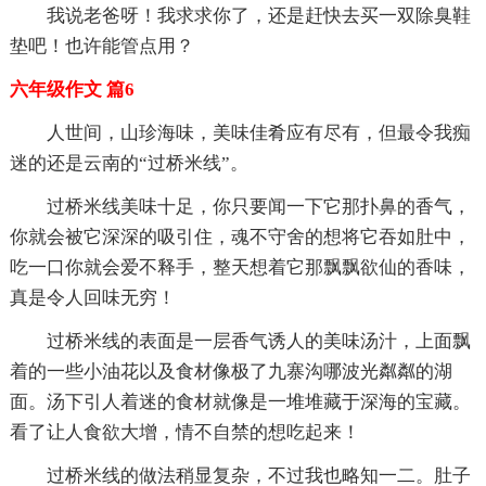
我说老爸呀！我求求你了，还是赶快去买一双除臭鞋
垫吧！也许能管点用？
六年级作文 篇6
人世间，山珍海味，美味佳肴应有尽有，但最令我痴
迷的还是云南的“过桥米线”。
过桥米线美味十足，你只要闻一下它那扑鼻的香气，
你就会被它深深的吸引住，魂不守舍的想将它吞如肚中，
吃一口你就会爱不释手，整天想着它那飘飘欲仙的香味，
真是令人回味无穷！
过桥米线的表面是一层香气诱人的美味汤汁，上面飘
着的一些小油花以及食材像极了九寨沟哪波光粼粼的湖
面。汤下引人着迷的食材就像是一堆堆藏于深海的宝藏。
看了让人食欲大增，情不自禁的想吃起来！
过桥米线的做法稍显复杂，不过我也略知一二。肚子