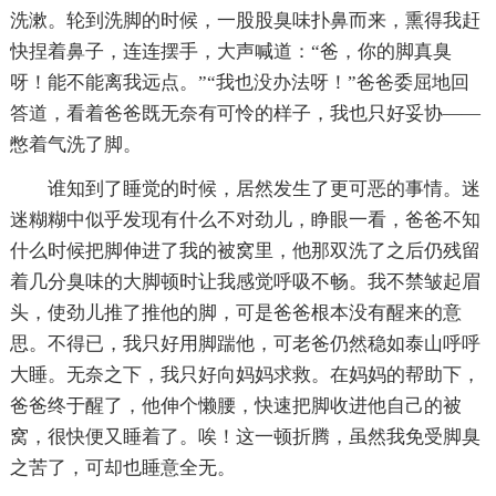
洗漱。轮到洗脚的时候，一股股臭味扑鼻而来，熏得我赶
快捏着鼻子，连连摆手，大声喊道：“爸，你的脚真臭
呀！能不能离我远点。”“我也没办法呀！”爸爸委屈地回
答道，看着爸爸既无奈有可怜的样子，我也只好妥协——
憋着气洗了脚。
谁知到了睡觉的时候，居然发生了更可恶的事情。迷
迷糊糊中似乎发现有什么不对劲儿，睁眼一看，爸爸不知
什么时候把脚伸进了我的被窝里，他那双洗了之后仍残留
着几分臭味的大脚顿时让我感觉呼吸不畅。我不禁皱起眉
头，使劲儿推了推他的脚，可是爸爸根本没有醒来的意
思。不得已，我只好用脚踹他，可老爸仍然稳如泰山呼呼
大睡。无奈之下，我只好向妈妈求救。在妈妈的帮助下，
爸爸终于醒了，他伸个懒腰，快速把脚收进他自己的被
窝，很快便又睡着了。唉！这一顿折腾，虽然我免受脚臭
之苦了，可却也睡意全无。