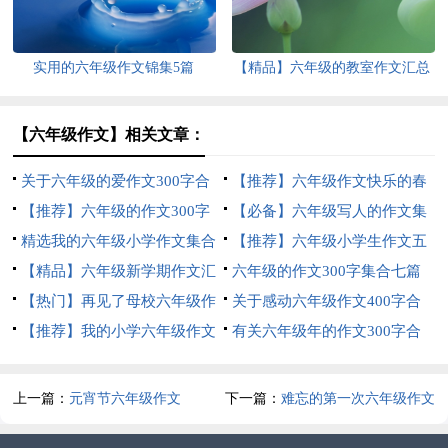
实用的六年级作文锦集5篇
【精品】六年级的教室作文汇总
6篇
【六年级作文】相关文章：
关于六年级的爱作文300字合
【推荐】六年级作文快乐的春
集八篇
【推荐】六年级的作文300字
节作文合集6篇
【必备】六年级写人的作文集
合集6篇
精选我的六年级小学作文集合
锦6篇
【推荐】六年级小学生作文五
5篇
【精品】六年级新学期作文汇
篇
六年级的作文300字集合七篇
编七篇
【热门】再见了母校六年级作
关于感动六年级作文400字合
文合集五篇
【推荐】我的小学六年级作文
集5篇
有关六年级年的作文300字合
四篇
集9篇
上一篇：
元宵节六年级作文
下一篇：
难忘的第一次六年级作文
范文