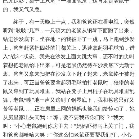
已无踪影，桌子上只剩下一堆面包渣，这肯定是老鼠干
的，我又气又急。
终于，有一天晚上十点，我和爸爸还在看电视，突然
听到“吱吱”几声，一只硕大的老鼠从钢琴下面跑了出来，
钻进沙发底下，坐在地上的我被吓了一跳，马上跑到沙发
上，爸爸赶紧把四处的门都关上，迅速拿起羽毛球拍，进
入“战斗”状态。我先在沙发上面大跳大窜，还不时的尖叫
着想把老鼠给吓出来，可是老鼠仍然待在沙发底下无动于
衷。爸爸又拿来扫把在沙发底下赶了起来，老鼠终于被赶
了出来，可正当爸爸要拿起羽毛球拍打老鼠时，狡猾的老
鼠又窜到了玩具堆里，我站在凳子上用棍子在玩具堆里乱
舞，老鼠“嗖”地一声又逃到了钢琴底下，我和爸爸只好又
苦等老鼠……正在房里上网的妈妈也被我们给惊动了，她
从房里露出头问我：“嗨，要不要我帮你们呀？”我大
叫：“小心老鼠跑到你房里去！”妈妈吓得马上关了门，我
和爸爸都哈哈大笑：“你这么怕老鼠还要帮我们打，小心