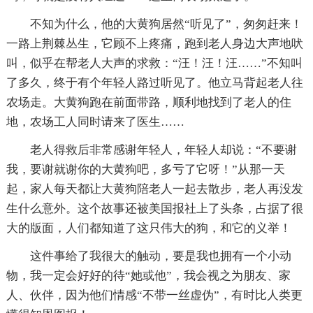
不知为什么，他的大黄狗居然“听见了”，匆匆赶来！
一路上荆棘丛生，它顾不上疼痛，跑到老人身边大声地吠
叫，似乎在帮老人大声的求救：“汪！汪！汪……”不知叫
了多久，终于有个年轻人路过听见了。他立马背起老人往
农场走。大黄狗跑在前面带路，顺利地找到了老人的住
地，农场工人同时请来了医生……
老人得救后非常感谢年轻人，年轻人却说：“不要谢
我，要谢就谢你的大黄狗吧，多亏了它呀！”从那一天
起，家人每天都让大黄狗陪老人一起去散步，老人再没发
生什么意外。这个故事还被美国报社上了头条，占据了很
大的版面，人们都知道了这只伟大的狗，和它的义举！
这件事给了我很大的触动，要是我也拥有一个小动
物，我一定会好好的待“她或他”，我会视之为朋友、家
人、伙伴，因为他们情感“不带一丝虚伪”，有时比人类更