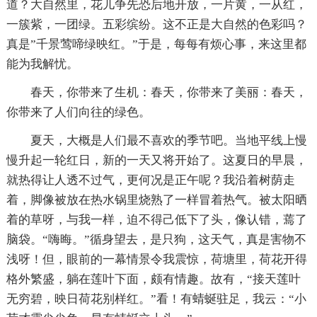
道？大自然里，花儿争先恐后地开放，一片黄，一从红，
一簇紫，一团绿。五彩缤纷。这不正是大自然的色彩吗？
真是”千景莺啼绿映红。”于是，每每有烦心事，来这里都
能为我解忧。
春天，你带来了生机：春天，你带来了美丽：春天，
你带来了人们向往的绿色。
夏天，大概是人们最不喜欢的季节吧。当地平线上慢
慢升起一轮红日，新的一天又将开始了。这夏日的早晨，
就热得让人透不过气，更何况是正午呢？我沿着树荫走
着，脚像被放在热水锅里烧熟了一样冒着热气。被太阳晒
着的草呀，与我一样，迫不得己低下了头，像认错，蔫了
脑袋。“嗨晦。”循身望去，是只狗，这天气，真是害物不
浅呀！但，眼前的一幕情景令我震惊，荷塘里，荷花开得
格外繁盛，躺在莲叶下面，颇有情趣。故有，“接天莲叶
无穷碧，映日荷花别样红。”看！有蜻蜒驻足，我云：“小