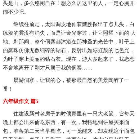
头是山，多么悠闲自在！想必久居这里的人，一定心胸开
阔不少吧。
继续往前走，太阳调皮地伸着懒腰探出了点儿头，白
练般的雾没有消失，而是让金光穿过，让它照耀下面的.大
地。刹那间，整个侗寨都沐浴在那神圣的光芒中，叶子上
的露珠仿佛无数细碎的钻石，反射出如彩虹般的七色光，
为叶子穿上美丽的钻石衣。现在，游人多起来了，我恋恋
不舍地离开了刚才只属于我的侗寨……
晨游侗寨，让我的心，被那最自然的美景陶醉了一
番！
六年级作文 篇5
住建设新村老房子的时候家里有一只大老鼠，它每天
晚上都会出来偷吃东西，有一次，我特地到饼屋买来面
包，准备第二天当早餐吃，可一觉醒来，却发现这个面包