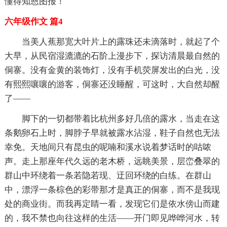
懂得知恩图报！
六年级作文 篇4
当美人蕉那宽大叶片上的露珠还未滴落时，就起了个
大早，从民宿湿漉漉的石阶上漫步下，探访清晨最自然的
侗寨。没有金黄的装饰灯，没有手机荧屏发出的白光，没
有熙熙嚷嚷的游客，侗寨还没睡醒，可这时，大自然却醒
了——
脚下的一切都带着比杭州多好几倍的露水，当走在这
条鹅卵石上时，脚脖子早就被露水沾湿，鞋子自然也无法
幸免。天地间只有昆虫的呢喃和溪水说着梦话时的咕哝
声。走上那座年代久远的老木桥，远眺美景，层峦叠翠的
群山中环绕着一条若隐若现、迂回环绕的白练。在群山
中，漂浮一条棕色的彩带那才是真正的侗寨，而不是我现
处的商业街。而我再定睛一看，发现它们是依水傍山而建
的，我不禁也向往这样的生活——开门即见哗哗河水，转