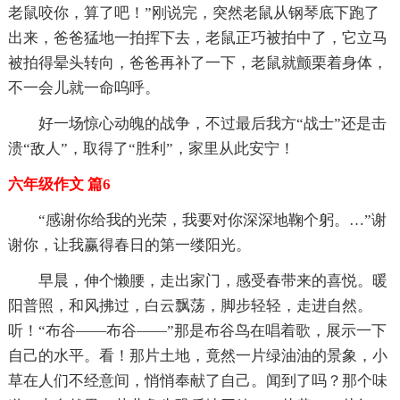
老鼠咬你，算了吧！”刚说完，突然老鼠从钢琴底下跑了
出来，爸爸猛地一拍挥下去，老鼠正巧被拍中了，它立马
被拍得晕头转向，爸爸再补了一下，老鼠就颤栗着身体，
不一会儿就一命呜呼。
好一场惊心动魄的战争，不过最后我方“战士”还是击
溃“敌人”，取得了“胜利”，家里从此安宁！
六年级作文 篇6
“感谢你给我的光荣，我要对你深深地鞠个躬。…”谢
谢你，让我赢得春日的第一缕阳光。
早晨，伸个懒腰，走出家门，感受春带来的喜悦。暖
阳普照，和风拂过，白云飘荡，脚步轻轻，走进自然。
听！“布谷——布谷——”那是布谷鸟在唱着歌，展示一下
自己的水平。看！那片土地，竟然一片绿油油的景象，小
草在人们不经意间，悄悄奉献了自己。闻到了吗？那个味