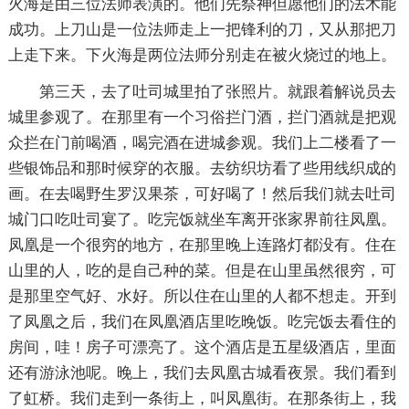
火海是由三位法师表演的。他们先祭神但愿他们的法术能
成功。上刀山是一位法师走上一把锋利的刀，又从那把刀
上走下来。下火海是两位法师分别走在被火烧过的地上。
第三天，去了吐司城里拍了张照片。就跟着解说员去
城里参观了。在那里有一个习俗拦门酒，拦门酒就是把观
众拦在门前喝酒，喝完酒在进城参观。我们上二楼看了一
些银饰品和那时候穿的衣服。去纺织坊看了些用线织成的
画。在去喝野生罗汉果茶，可好喝了！然后我们就去吐司
城门口吃吐司宴了。吃完饭就坐车离开张家界前往凤凰。
凤凰是一个很穷的地方，在那里晚上连路灯都没有。住在
山里的人，吃的是自己种的菜。但是在山里虽然很穷，可
是那里空气好、水好。所以住在山里的人都不想走。开到
了凤凰之后，我们在凤凰酒店里吃晚饭。吃完饭去看住的
房间，哇！房子可漂亮了。这个酒店是五星级酒店，里面
还有游泳池呢。晚上，我们去凤凰古城看夜景。我们看到
了虹桥。我们走到一条街上，叫凤凰街。在那条街上，我