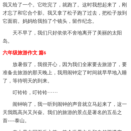
我又给了一个。它吃完了，就跑了。这时我想起来了，刚
才忘了和它合个影。我又拿了松子跑了过去，把松子放到
它面前。妈妈给我拍了个镜头，留作纪念。
天不早了，我们只好依依不舍地离开了美丽的太阳
岛。
六年级旅游作文 篇6
放暑假了，我很开心，因为我们全家要去旅游了，要
准备去旅游的那天晚上，我用闹钟定了时间就早早地入睡
了，等待明天的到来。
叮铃铃，叮铃铃······
闹钟响了，我一听到闹钟的声音就立马起来了，这一
天我既高兴又兴奋。我们的旅游的景点是著名的五岳之
首----泰山。