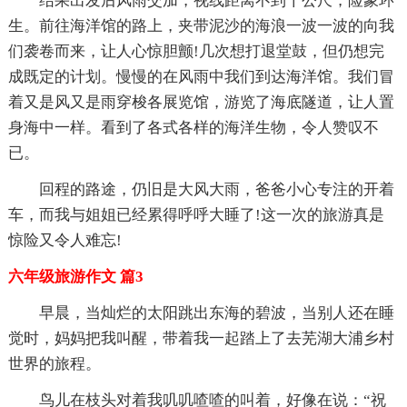
结果出发后风雨交加，视线距离不到十公尺，险象环
生。前往海洋馆的路上，夹带泥沙的海浪一波一波的向我
们袭卷而来，让人心惊胆颤!几次想打退堂鼓，但仍想完
成既定的计划。慢慢的在风雨中我们到达海洋馆。我们冒
着又是风又是雨穿梭各展览馆，游览了海底隧道，让人置
身海中一样。看到了各式各样的海洋生物，令人赞叹不
已。
回程的路途，仍旧是大风大雨，爸爸小心专注的开着
车，而我与姐姐已经累得呼呼大睡了!这一次的旅游真是
惊险又令人难忘!
六年级旅游作文 篇3
早晨，当灿烂的太阳跳出东海的碧波，当别人还在睡
觉时，妈妈把我叫醒，带着我一起踏上了去芜湖大浦乡村
世界的旅程。
鸟儿在枝头对着我叽叽喳喳的叫着，好像在说：“祝