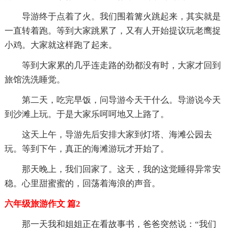
导游终于点着了火。我们围着篝火跳起来，其实就是
一直转着跑。等到大家跳累了，又有人开始提议玩老鹰捉
小鸡。大家就这样跑了起来。
等到大家累的几乎连走路的劲都没有时，大家才回到
旅馆洗洗睡觉。
第二天，吃完早饭，问导游今天干什么。导游说今天
到沙滩上玩。于是大家乐呵呵地又上路了。
这天上午，导游先后安排大家到灯塔、海滩公园去
玩。等到下午，真正的海滩游玩才开始了。
那天晚上，我们回家了。这天，我的这觉睡得异常安
稳。心里甜蜜蜜的，回荡着海浪的声音。
六年级旅游作文 篇2
那一天我和姐姐正在看故事书，爸爸突然说：“我们