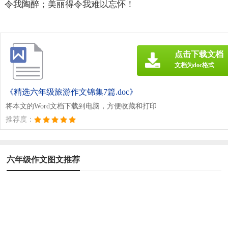
令我陶醉；美丽得令我难以忘怀！
点击下载文档
文档为doc格式
《精选六年级旅游作文锦集7篇.doc》
将本文的Word文档下载到电脑，方便收藏和打印
推荐度：
六年级作文图文推荐