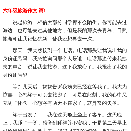
六年级旅游作文 篇1
说起旅游，相信大部分同学都不会陌生。你可能去过
海边，也可能去过其他地方，但是我的那次去青岛、日照
旅游却让我记忆犹新，使我还想再去一次。
那天，我突然接到一个电话。电话那头让我说出我的
身份证号码，我急忙询问那个人是谁，电话那边传来我姨
夫的声音，说让我去旅游。这下我放心了。我报出了我的
身份证号码。
等到几天后，妈妈告诉我姨夫已经在等我了。我大为
惊喜，心想终于可以去旅游了，可是在此刻，我的心中又
充满了怀念，心想将有两天不在家了，就异常的失落。
终于出发了——我在这天晚上坐上了客车。这天晚
上，我睡了一觉，感觉到睡得并不安稳，于是第二天早上