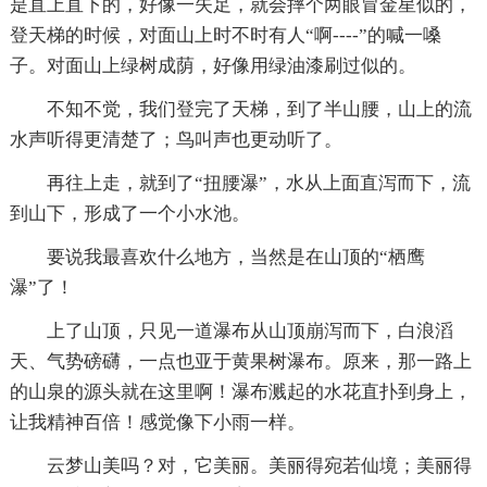
是直上直下的，好像一失足，就会摔个两眼冒金星似的，
登天梯的时候，对面山上时不时有人“啊----”的喊一嗓
子。对面山上绿树成荫，好像用绿油漆刷过似的。
不知不觉，我们登完了天梯，到了半山腰，山上的流
水声听得更清楚了；鸟叫声也更动听了。
再往上走，就到了“扭腰瀑”，水从上面直泻而下，流
到山下，形成了一个小水池。
要说我最喜欢什么地方，当然是在山顶的“栖鹰
瀑”了！
上了山顶，只见一道瀑布从山顶崩泻而下，白浪滔
天、气势磅礴，一点也亚于黄果树瀑布。原来，那一路上
的山泉的源头就在这里啊！瀑布溅起的水花直扑到身上，
让我精神百倍！感觉像下小雨一样。
云梦山美吗？对，它美丽。美丽得宛若仙境；美丽得