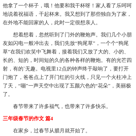
他拿了一个杯子，哦！他要和我干杯呀！家人看了乐呵呵
地说着祝福语，干起杯来。我又想到了那些独自为了家，
在外地不能回家的人，此时一定很想亲人。
想着想着，忽然听到了门外的鞭炮声。我们几个小朋
友如闪电一般冲出去，我们先放“狗尾草”，一个个“狗尾
草”在我们欢笑中飞舞着，接着我们又放了大的、小的、
长的、短的，时间短的久的各种各样的鞭炮。有的光芒四
射，有的`无趣。电视里12点的钟声终于敲响了，要打开
门炮了，爸爸点上了开门红的引火线，只见一个火柱冲上
了天，“嘣”一声天空中出现了五颜六色的“花朵”，美丽极
了。
春节带来了许多福气，也带来了许多快乐。
三年级春节的作文 篇4
在家乡，过春节从腊月就开始了。