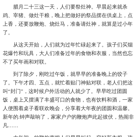
腊月二十三这一天，人们要祭灶神。早晨起来就杀
鸡、宰猪、做灶干粮，晚上把做好的祭品摆在供桌上，点
上香，还要放鞭炮、烧灶马，准备请灶神，就算是过小年
了。
从这天开始，人们就为过年忙碌起来了。孩子们买烟
花爆竹和玩具，大人们准备过年的食物和衣服，当然也忘
不了买年画和对联。
到了除夕，刚吃过午饭，就早早的准备晚上的饺子
了。下午才四、五点，就忙着贴门神贴对联，老人们把这
叫“封门”，这时候户外活动的人就少了。早早吃过团圆
饭，桌上又摆满了丰盛可口的食物，也有饮料和酒，一家
人便围着桌子看联欢晚会，分享着大年夜的团圆和温馨。
新年的.钟声敲响了，家家户户的鞭炮声此起彼伏，热闹非
凡……