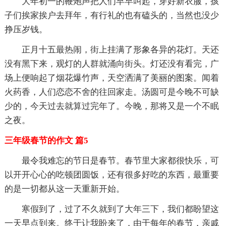
大年初一的鞭炮声把人们早早叫起，穿好新衣服，孩
子们挨家挨户去拜年，有行礼的也有磕头的，当然也没少
挣压岁钱。
正月十五最热闹，街上挂满了形象各异的花灯。天还
没有黑下来，观灯的人群就涌向街头。灯还没有看完，广
场上便响起了烟花爆竹声，天空洒满了美丽的图案。闻着
火药香，人们恋恋不舍的往回家走。汤圆可是今晚不可缺
少的，今天过去就算过完年了。今晚，那将又是一个不眠
之夜。
三年级春节的作文 篇5
最令我难忘的节日是春节。春节里大家都很快乐，可
以开开心心的吃顿团圆饭，还有很多好吃的东西，最重要
的是一切都从这一天重新开始。
寒假到了，过了不久就到了大年三下，我们都盼望这
一天早点到来。终于让我盼来了，由于每年的春节，亲戚