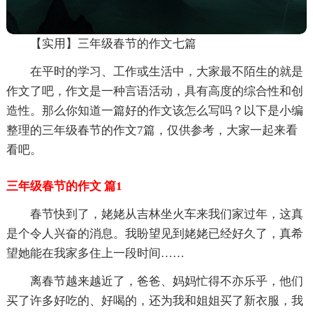
【实用】三年级春节的作文七篇
在平时的学习、工作或生活中，大家最不陌生的就是
作文了吧，作文是一种言语活动，具有高度的综合性和创
造性。那么你知道一篇好的作文该怎么写吗？以下是小编
整理的三年级春节的作文7篇，仅供参考，大家一起来看
看吧。
三年级春节的作文 篇1
春节快到了，姥姥从吉林坐火车来我们家过年，这真
是个令人兴奋的消息。我盼望见到姥姥已经好久了，真希
望她能在我家多住上一段时间……
离春节越来越近了，爸爸、妈妈忙得不亦乐乎，他们
买了许多好吃的、好喝的，还为我和姐姐买了新衣服，我