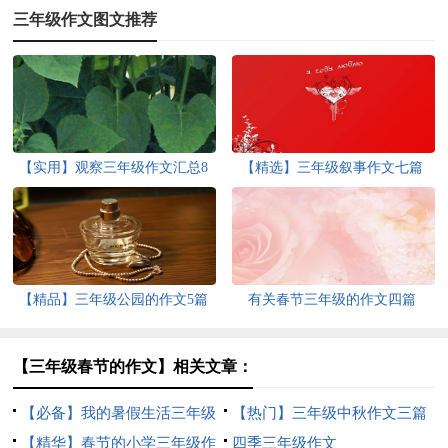
三年级作文图文推荐
【实用】观察三年级作文汇总8
【精选】三年级叙事作文七篇
篇
【精品】三年级公园的作文5篇
有关春节三年级的作文四篇
【三年级春节的作文】相关文章：
【必备】我的暑假生活三年级
【热门】三年级中秋作文三篇
作文3篇
【精华】春节的小学三年级作
四季三年级作文