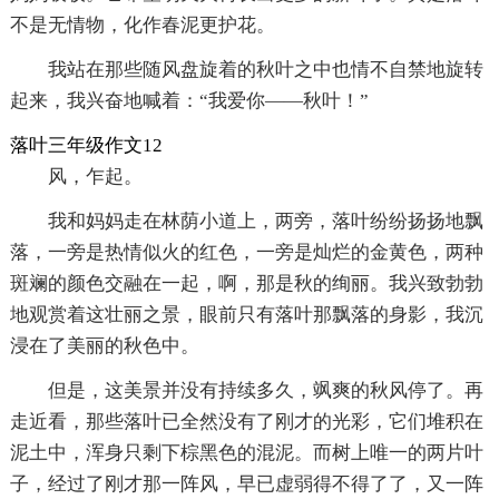
不是无情物，化作春泥更护花。
我站在那些随风盘旋着的秋叶之中也情不自禁地旋转
起来，我兴奋地喊着：“我爱你——秋叶！”
落叶三年级作文12
风，乍起。
我和妈妈走在林荫小道上，两旁，落叶纷纷扬扬地飘
落，一旁是热情似火的红色，一旁是灿烂的金黄色，两种
斑斓的颜色交融在一起，啊，那是秋的绚丽。我兴致勃勃
地观赏着这壮丽之景，眼前只有落叶那飘落的身影，我沉
浸在了美丽的秋色中。
但是，这美景并没有持续多久，飒爽的秋风停了。再
走近看，那些落叶已全然没有了刚才的光彩，它们堆积在
泥土中，浑身只剩下棕黑色的混泥。而树上唯一的两片叶
子，经过了刚才那一阵风，早已虚弱得不得了了，又一阵