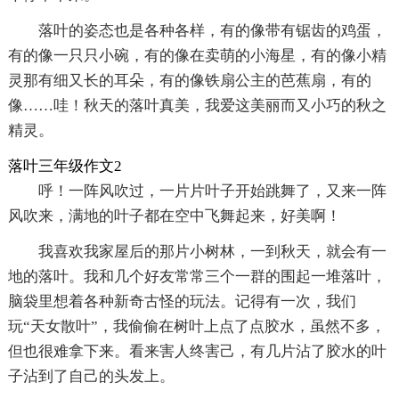
落叶的姿态也是各种各样，有的像带有锯齿的鸡蛋，
有的像一只只小碗，有的像在卖萌的小海星，有的像小精
灵那有细又长的耳朵，有的像铁扇公主的芭蕉扇，有的
像……哇！秋天的落叶真美，我爱这美丽而又小巧的秋之
精灵。
落叶三年级作文2
呼！一阵风吹过，一片片叶子开始跳舞了，又来一阵
风吹来，满地的叶子都在空中飞舞起来，好美啊！
我喜欢我家屋后的那片小树林，一到秋天，就会有一
地的落叶。我和几个好友常常三个一群的围起一堆落叶，
脑袋里想着各种新奇古怪的玩法。记得有一次，我们
玩“天女散叶”，我偷偷在树叶上点了点胶水，虽然不多，
但也很难拿下来。看来害人终害己，有几片沾了胶水的叶
子沾到了自己的头发上。