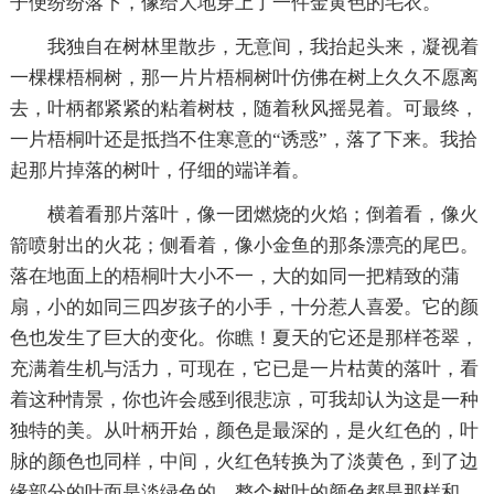
子便纷纷落下，像给大地穿上了一件金黄色的毛衣。
我独自在树林里散步，无意间，我抬起头来，凝视着
一棵棵梧桐树，那一片片梧桐树叶仿佛在树上久久不愿离
去，叶柄都紧紧的粘着树枝，随着秋风摇晃着。可最终，
一片梧桐叶还是抵挡不住寒意的“诱惑”，落了下来。我拾
起那片掉落的树叶，仔细的端详着。
横着看那片落叶，像一团燃烧的火焰；倒着看，像火
箭喷射出的火花；侧看着，像小金鱼的那条漂亮的尾巴。
落在地面上的梧桐叶大小不一，大的如同一把精致的蒲
扇，小的如同三四岁孩子的小手，十分惹人喜爱。它的颜
色也发生了巨大的变化。你瞧！夏天的它还是那样苍翠，
充满着生机与活力，可现在，它已是一片枯黄的落叶，看
着这种情景，你也许会感到很悲凉，可我却认为这是一种
独特的美。从叶柄开始，颜色是最深的，是火红色的，叶
脉的颜色也同样，中间，火红色转换为了淡黄色，到了边
缘部分的叶面是淡绿色的，整个树叶的颜色都是那样和