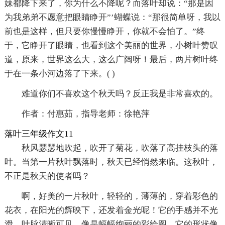
妹都降下来了，你为什么不降呢？而落叶却说：“那是因
为我弟弟不愿意把眼睛睁开”’蝴蝶说：“那很简单呀，我以
前也是这样，但只要你慢慢睁开，你就不会怕了。”终
于，它睁开了眼睛，也看到这个美丽的世界，小树叶赞叹
道，原来，世界这么大，这么广阔呀！最后，两片树叶终
于在一条小河边落了下来。( )
难道你们不喜欢这个秋天吗？反正我是非常喜欢的。
作者：付惠茹，指导老师：徐艳萍
落叶三年级作文11
秋风瑟瑟地吹起，吹开了菊花，吹落了高挂枝头的落
叶。当第一片秋叶飘落时，秋天已经悄然来临。这秋叶，
不正是秋天的使者吗？
啊，好美的一片秋叶，轻轻的，薄薄的，穿着彩色的
花衣，在阳光的辉映下，还发着金光呢！它的手感并不光
滑，叶脉清晰可见，像是幅幅绚丽的彩绘图。它的形状像