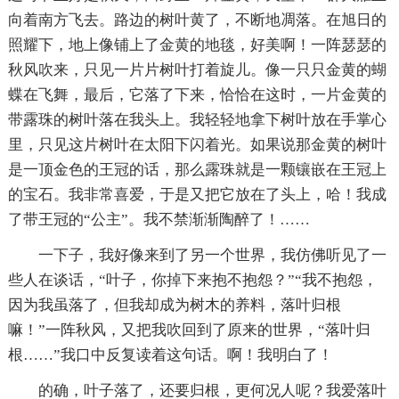
向着南方飞去。路边的树叶黄了，不断地凋落。在旭日的
照耀下，地上像铺上了金黄的地毯，好美啊！一阵瑟瑟的
秋风吹来，只见一片片树叶打着旋儿。像一只只金黄的蝴
蝶在飞舞，最后，它落了下来，恰恰在这时，一片金黄的
带露珠的树叶落在我头上。我轻轻地拿下树叶放在手掌心
里，只见这片树叶在太阳下闪着光。如果说那金黄的树叶
是一顶金色的王冠的话，那么露珠就是一颗镶嵌在王冠上
的宝石。我非常喜爱，于是又把它放在了头上，哈！我成
了带王冠的“公主”。我不禁渐渐陶醉了！……
一下子，我好像来到了另一个世界，我仿佛听见了一
些人在谈话，“叶子，你掉下来抱不抱怨？”“我不抱怨，
因为我虽落了，但我却成为树木的养料，落叶归根
嘛！”一阵秋风，又把我吹回到了原来的世界，“落叶归
根……”我口中反复读着这句话。啊！我明白了！
的确，叶子落了，还要归根，更何况人呢？我爱落叶