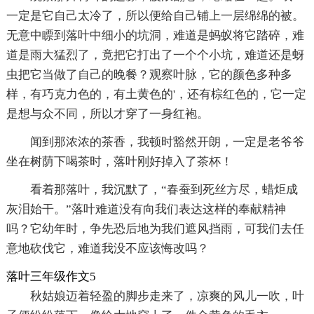
一定是它自己太冷了，所以便给自己铺上一层绵绵的被。
无意中瞟到落叶中细小的坑洞，难道是蚂蚁将它踏碎，难
道是雨大猛烈了，竟把它打出了一个个小坑，难道还是蚜
虫把它当做了自己的晚餐？观察叶脉，它的颜色多种多
样，有巧克力色的，有土黄色的'，还有棕红色的，它一定
是想与众不同，所以才穿了一身红袍。
闻到那浓浓的茶香，我顿时豁然开朗，一定是老爷爷
坐在树荫下喝茶时，落叶刚好掉入了茶杯！
看着那落叶，我沉默了，“春蚕到死丝方尽，蜡炬成
灰泪始干。”落叶难道没有向我们表达这样的奉献精神
吗？它幼年时，争先恐后地为我们遮风挡雨，可我们去任
意地砍伐它，难道我没不应该悔改吗？
落叶三年级作文5
秋姑娘迈着轻盈的脚步走来了，凉爽的风儿一吹，叶