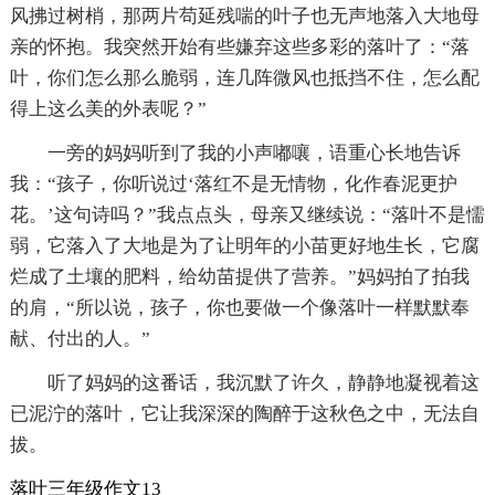
风拂过树梢，那两片苟延残喘的叶子也无声地落入大地母
亲的怀抱。我突然开始有些嫌弃这些多彩的落叶了：“落
叶，你们怎么那么脆弱，连几阵微风也抵挡不住，怎么配
得上这么美的外表呢？”
一旁的妈妈听到了我的小声嘟嚷，语重心长地告诉
我：“孩子，你听说过‘落红不是无情物，化作春泥更护
花。’这句诗吗？”我点点头，母亲又继续说：“落叶不是懦
弱，它落入了大地是为了让明年的小苗更好地生长，它腐
烂成了土壤的肥料，给幼苗提供了营养。”妈妈拍了拍我
的肩，“所以说，孩子，你也要做一个像落叶一样默默奉
献、付出的人。”
听了妈妈的这番话，我沉默了许久，静静地凝视着这
已泥泞的落叶，它让我深深的陶醉于这秋色之中，无法自
拔。
落叶三年级作文13