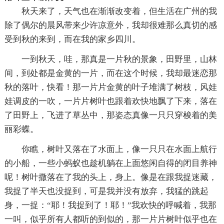
秋天来了，天气也在渐渐改变着，但生活在广州的我
除了偶尔的晨风带来少许凉意外，我却很难那么真切的感
受到秋的来到，而在我的家乡四川。
一到秋天，哇，那真是一片秋的景象，田野里，山林
间，到处都是金黄的一片，而在这个时候，我却最迷恋那
秋的落叶，快看！那一片片金黄的叶子堆满了树枝，风娃
娃调皮的一吹，一片片树叶也跟着欢快地飘了下来，落在
了田野上，飞进了草丛中，那姿态真像一只只穿梭着的美
丽彩蝶。
你瞧，树叶又落在了水面上，像一只只在水面上航行
的小船，一些小蚂蚁也趁机躺在上面悠闲自得的闭目养神
呢！树叶撒落在了我的头上，身上。像是在跟我捉迷藏，
我捉了半天也没捉到，可是我并没有放弃，我猛的跳起
身，一捉：“耶！我捉到了！耶！”我欢快的呼喊着，我那
一叫，似乎所有人都听的到似的，那一片片树叶似乎也在