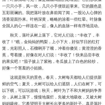
一只只小手，风一吹，几只小手便鼓起掌来。它的颜色是
五彩斑斓的。我把落叶放在鼻前闻了闻，一股沁人心脾的
清香迎面扑来。叶柄深黄，略略的涂着一些红晕。叶脉像
全国人的心一样连在一起，像人的血脉一样有序地流动。
秋天，落叶从树上落下，它对人们说：“丰收了，丰
收了！”瞧，金灿灿的鸭梨，上小下大，好似节日的红灯
笼，光彩照人，石榴咧开了嘴，冲着你傻笑；黄澄澄的香
蕉，弯着腰，好像在对人们说：“丰收了！快来品尝丰收
的果实吧！”茄子披上了紫袍，冬瓜披上了白色的轻纱，
好像一个害羞的小姑娘。
这就是秋天的景色，春天，大树每天都给人们提供新
鲜的空气；夏天，大树可以给人们遮阴，人们在树下，可
以下棋，可以玩游戏；秋天，树叶为了不和大树妈妈争养
分，从树上落下，慢慢地腐烂，先被大地吸收，又被大树
妈妈吸收。它希望明天大树长出更多的新叶子。真是落叶