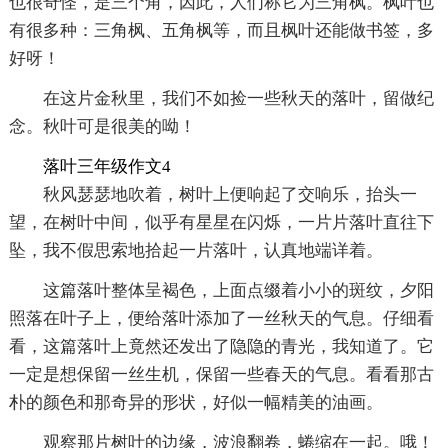
也很奇怪，是三个角，因此，人们称它为三角枫。枫叶也
有很多种：三角枫、五角枫等，而且枫叶还能做书签，多
好呀！
在这片金秋里，我们不如捡一些秋天的落叶，留做纪
念。秋叶可是很美的呦！
落叶三年级作文4
秋风瑟瑟地吹着，树叶上便响起了交响乐，抬头一
望，在树叶中间，似乎有星星在闪烁，一片片落叶直往下
坠，我不假思索地拾起一片落叶，认真地端详着。
这篇落叶整体呈褐色，上面点缀着小小的斑纹，夕阳
照落在叶子上，便给落叶添加了一丝秋天的气息。仔细看
看，这篇落叶上竟然还发出了隐隐的青光，我知道了。它
一定是想保留一丝生机，保留一些春天的气息。看看那古
朴的颜色和那奇异的形状，好似一幅精美的油画。
观察那片树叶的边缘，波浪翻卷，蜷缩在一起。哦！