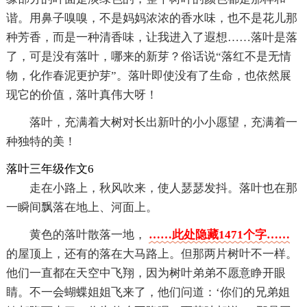
谐。用鼻子嗅嗅，不是妈妈浓浓的香水味，也不是花儿那
种芳香，而是一种清香味，让我进入了遐想……落叶是落
了，可是没有落叶，哪来的新芽？俗话说“落红不是无情
物，化作春泥更护芽”。落叶即使没有了生命，也依然展
现它的价值，落叶真伟大呀！
落叶，充满着大树对长出新叶的小小愿望，充满着一
种独特的美！
落叶三年级作文6
走在小路上，秋风吹来，使人瑟瑟发抖。落叶也在那
一瞬间飘落在地上、河面上。
黄色的落叶散落一地，
……此处隐藏1471个字……
的屋顶上，还有的落在大马路上。但那两片树叶不一样。
他们一直都在天空中飞翔，因为树叶弟弟不愿意睁开眼
睛。不一会蝴蝶姐姐飞来了，他们问道：‘你们的兄弟姐