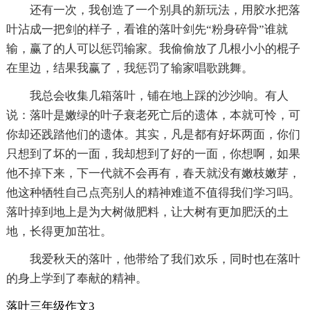
还有一次，我创造了一个别具的新玩法，用胶水把落
叶沾成一把剑的样子，看谁的落叶剑先“粉身碎骨”谁就
输，赢了的人可以惩罚输家。我偷偷放了几根小小的棍子
在里边，结果我赢了，我惩罚了输家唱歌跳舞。
我总会收集几箱落叶，铺在地上踩的沙沙响。有人
说：落叶是嫩绿的叶子衰老死亡后的遗体，本就可怜，可
你却还践踏他们的遗体。其实，凡是都有好坏两面，你们
只想到了坏的一面，我却想到了好的一面，你想啊，如果
他不掉下来，下一代就不会再有，春天就没有嫩枝嫩芽，
他这种牺牲自己点亮别人的精神难道不值得我们学习吗。
落叶掉到地上是为大树做肥料，让大树有更加肥沃的土
地，长得更加茁壮。
我爱秋天的落叶，他带给了我们欢乐，同时也在落叶
的身上学到了奉献的精神。
落叶三年级作文3