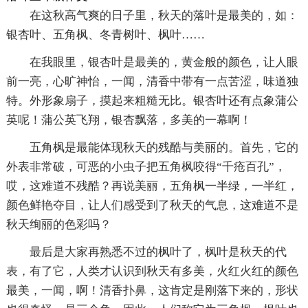
在这秋高气爽的日子里，秋天的落叶是最美的，如：
银杏叶、五角枫、冬青树叶、枫叶……
在我眼里，银杏叶是最美的，黄金般的颜色，让人眼
前一亮，心旷神怡，一闻，清香中带有一点苦涩，味道独
特。外形象扇子，摸起来粗糙无比。银杏叶还有点象蒲公
英呢！蒲公英飞翔，银杏飘落，多美的一幕啊！
五角枫是最能体现秋天的残酷与美丽的。首先，它的
外表非常破，可恶的小虫子把五角枫咬得“千疮百孔”，
哎，这难道不残酷？再说美丽，五角枫一半绿，一半红，
颜色鲜艳夺目，让人们感受到了秋天的气息，这难道不是
秋天绚丽的色彩吗？
最后是大家再熟悉不过的枫叶了，枫叶是秋天的代
表，有了它，人类才认识到秋天有多美，火红火红的颜色
最美，一闻，啊！清香扑鼻，这肯定是刚落下来的，形状