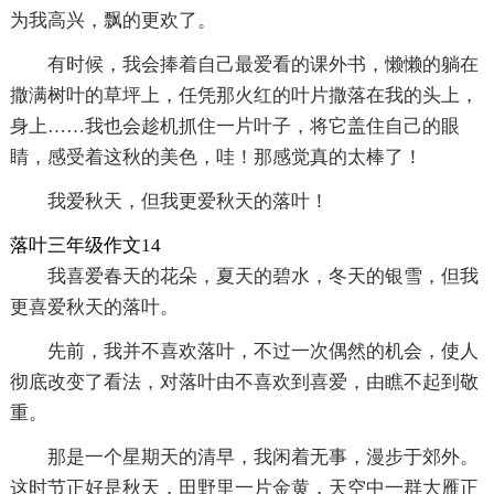
为我高兴，飘的更欢了。
有时候，我会捧着自己最爱看的课外书，懒懒的躺在
撒满树叶的草坪上，任凭那火红的叶片撒落在我的头上，
身上……我也会趁机抓住一片叶子，将它盖住自己的眼
睛，感受着这秋的美色，哇！那感觉真的太棒了！
我爱秋天，但我更爱秋天的落叶！
落叶三年级作文14
我喜爱春天的花朵，夏天的碧水，冬天的银雪，但我
更喜爱秋天的落叶。
先前，我并不喜欢落叶，不过一次偶然的机会，使人
彻底改变了看法，对落叶由不喜欢到喜爱，由瞧不起到敬
重。
那是一个星期天的清早，我闲着无事，漫步于郊外。
这时节正好是秋天，田野里一片金黄，天空中一群大雁正