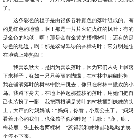
了。
这条彩色的毯子是由很多各种颜色的落叶组成的。有
的是红色的地毯，啊！那是一片片火红火红的枫叶：有的
是金色的地毯，啊！那是金黄金黄的梧桐树叶；还有的是
绿色的地毯，啊！那是翠绿翠绿的香樟树叶；它分明是想
在地毯上凑热闹！
我喜欢秋天，是因为喜欢落叶，因为它们从树上飘落
下来样子，犹如一只只美丽的蝴蝶，在树林中翩翩起舞。
我在铺满落叶的树林中跳来跳去，像只在树林中撒欢的小
鸟。我蹲下身去，在地上捡起那整枝的落叶，用她们把自
己也装扮了一翻。我把两根满是黄叶的树枝插到妹妹的头
上，大声的对妈妈喊：“妈妈，你看，小鹿公主了。”妈妈
看着开心的我们，也像孩子似的哼起了儿歌：“鹿，鹿，
梅花鹿，头上长着两棵树。”惹得我和妹妹都咯咯咯的笑
个停不下来。