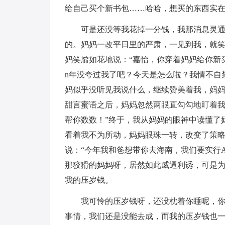
给自己买个新书包……哈哈，想买的东西实
可是还没等我花掉一分钱，我那消息灵通
的。妈妈一改平日里的严肃，一见到我，就
妈笑靥如花地说：“嘉怡，你穿着妈妈给你新
n年没夸过我了吧？今天是怎么啦？我情不自
妈似乎没听见我说什么，继续赞美着我，妈
甜言蜜语之后，妈妈忽然两眼直勾勾地盯着我
帮你数数！”终于，我从妈妈的眼神中读懂了
看着我不为所动，妈妈眼珠一转，改变了策略
说：“今年我和爸想带你去海南，我们要实行
那狡猾的妈妈呀，居然如此威逼利诱，可是
我的压岁钱。
我可怜的压岁钱呀，还没枕着你睡呢，
事情，我们还是没能去成，而我的压岁钱也