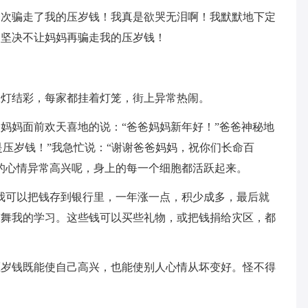
一次骗走了我的压岁钱！我真是欲哭无泪啊！我默默地下定
！坚决不让妈妈再骗走我的压岁钱！
张灯结彩，每家都挂着灯笼，街上异常热闹。
妈妈面前欢天喜地的说：“爸爸妈妈新年好！”爸爸神秘地
“是压岁钱！”我急忙说：“谢谢爸爸妈妈，祝你们长命百
的心情异常高兴呢，身上的每一个细胞都活跃起来。
我可以把钱存到银行里，一年涨一点，积少成多，最后就
鼓舞我的学习。这些钱可以买些礼物，或把钱捐给灾区，都
压岁钱既能使自己高兴，也能使别人心情从坏变好。怪不得