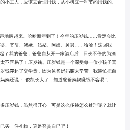
纪的小主人，应该去合理用钱，从小树立一种节约用钱的.
大声地叫起来。哈哈新年到了！今年的压岁钱……肯定会比
外婆、爷爷、姥姥、姑姑、阿姨、舅舅……哈哈！这回我
想起了我的爸爸，爸爸自从开一家酒店后，日夜不停的为酒
钱太不容易了！压岁钱。压岁钱是一个深受每一位小孩子喜
压岁钱存起了交学费，因为爸爸妈妈赚太辛苦。我连忙把自
妈妈还说：“俊凯长大了，知道爸爸妈妈赚钱不容易”。
许多压岁钱，虽然很开心，可是这么多钱怎么处理呢？就让
自已买一件礼物，算是奖赏自已吧！