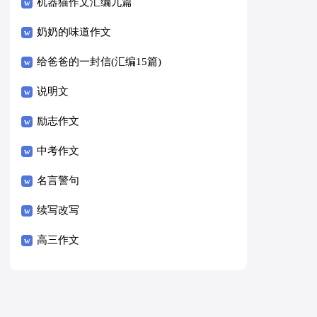
8篇）
机器猫作文汇编九篇
奶奶的味道作文
给爸爸的一封信(汇编15篇)
说明文
励志作文
中考作文
名言警句
续写改写
高三作文