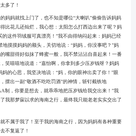
在太多了！
的妈妈就找上门了，也不知是哪位“大喇叭”偷偷告诉妈妈
笑得比花儿还灿烂，我心想：太阳怎么打西边出来了呢？妈
买的这件羽绒服可真漂亮！”我不由得纳闷起来：妈妈已经
禁地摸摸妈妈的额头，关切地说：“妈妈，你没事吧？”妈
妈的嘴甜得好似抹了蜂蜜一般，我不禁沾沾自喜起来！一番
，笑嘻嘻地说道：“嘉怡啊，你拿到多少压岁钱呀？妈妈
妈妈的心思，我坚决地说：“妈，你的眼神出卖了你！”眼
，摆出一副“敬酒不吃吃罚酒”的神情，斩钉截铁地
AA制，你要是想去，就乖乖地把压岁钱给我交出来！”我
为了我那梦寐以求的海南之行，最终我只能老老实实交出了
你就不属于我了！至于我的海南之行，因为妈妈有各种重要
一去不复返了！