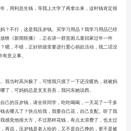
一年，用利息生钱，等我上大学了再拿出来，这时钱肯定很
爸妈？不行，这是我压岁钱。买学习用品？我学习用品已经
在放映《新闻联播》，正在讲一群贫困儿童回家过年一件
样？嗯，不错，正好班级里要进行爱心捐款活动，我二话没
件有意义事。
钱。我当时高兴极了，可惜我只摸了一下还没暖热，就被妈
去哪了，可妈妈总是支支吾吾，我问东她说西。
着自己的压岁钱，请全班同学，吃吃喝喝，一天花了一千多
岁钱去哪儿了？快点给我，我要自己花，自己支配。听了我
，我感觉他很大方，不过那样花钱，有点太浪费了，也太过
对，再说，压岁钱是老人给的，又不是自己挣的，更不是被