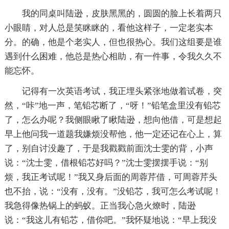
我的同桌叫陆逊，皮肤黑黑的，圆圆的脸上长着两只
小眼睛，对人总是笑眯眯的，看他这样子，一定老实本
分。的确，他是个老实人，但也很热心。我们这组要是谁
遇到什么困难，他总是热心相助，有一件事，令我久久不
能忘怀。
记得有一次英语考试，我正埋头紧张地做着试卷，突
然，“咔”地一声，笔铅芯断了，“呀！”铅笔盒里没有铅芯
了，怎么办呢？我侧眼瞅了瞅陆逊，想向他借，可是想起
早上他问我一道题我嫌烦没帮他，他一定还记在心上，算
了，别自讨没趣了，于是我戳戳前面沈士雯的背，小声
说：“沈士雯，借根铅芯好吗？”沈士雯摆摆手说：“别
烦，我正考试呢！”我又身后面的周蓉芹借，可周蓉芹头
也不抬，说：“没有，没有。”没铅芯，我可怎么考试呢！
我急得像热锅上的蚂蚁。正当我心急火燎时，陆逊
说：“我这儿有铅芯，借你吧。”我怀疑地说：“早上我没