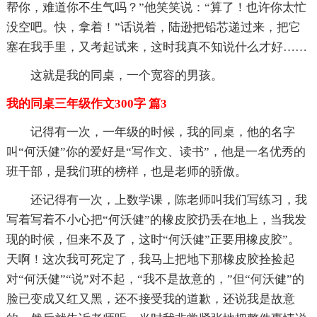
帮你，难道你不生气吗？”他笑笑说：“算了！也许你太忙
没空吧。快，拿着！”话说着，陆逊把铅芯递过来，把它
塞在我手里，又考起试来，这时我真不知说什么才好……
这就是我的同桌，一个宽容的男孩。
我的同桌三年级作文300字 篇3
记得有一次，一年级的时候，我的同桌，他的名字
叫“何沃健”你的爱好是“写作文、读书”，他是一名优秀的
班干部，是我们班的榜样，也是老师的骄傲。
还记得有一次，上数学课，陈老师叫我们写练习，我
写着写着不小心把“何沃健”的橡皮胶扔丢在地上，当我发
现的时候，但来不及了，这时“何沃健”正要用橡皮胶”。
天啊！这次我可死定了，我马上把地下那橡皮胶拴捡起
对“何沃健”“说”对不起，“我不是故意的，”但“何沃健”的
脸已变成又红又黑，还不接受我的道歉，还说我是故意