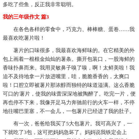
多吃了些鱼，反正我非常聪明。
我的三年级作文 篇3
在各色各样的零食中，巧克力、棒棒糖、蛋卷……我
最喜欢吃薯片啦！
薯片的口味很多，我最喜欢海鲜味的。在它精美的外
包上画着一根根金灿灿的薯条。撕开包装口，一股海鲜的
香味扑鼻而来。我用灵敏鼻子嗅了嗅，啊！太鲜美啦！我
迫不及待地拿一片放进嘴里，哇，脆脆香香的，太爽口
啦！口腔立即被薯片那浓醇而独特的味道溢满。这么香脆
可口的'薯片，使我的味蕾深深地被陶醉了。吃完一片，便
再也停不下来，我像开足马力奔驰前行的火车一样，不停
地往嘴巴里塞，不一会儿，一包薯片已经进了我的肚子。
有一次，爸爸给我买了5大包薯片。我可高兴了，一
下就吃了3包，这可把妈妈急坏了。妈妈说我铁定会上