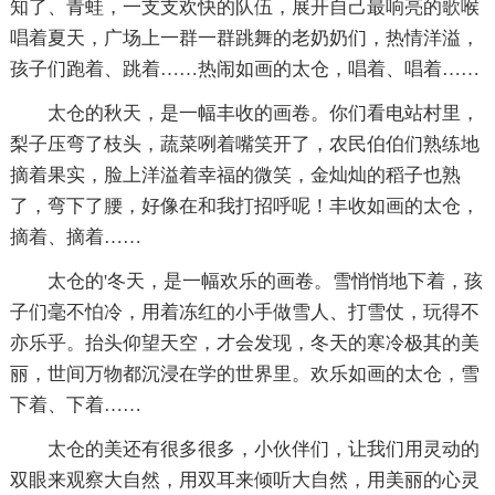
知了、青蛙，一支支欢快的队伍，展开自己最响亮的歌喉
唱着夏天，广场上一群一群跳舞的老奶奶们，热情洋溢，
孩子们跑着、跳着……热闹如画的太仓，唱着、唱着……
太仓的秋天，是一幅丰收的画卷。你们看电站村里，
梨子压弯了枝头，蔬菜咧着嘴笑开了，农民伯伯们熟练地
摘着果实，脸上洋溢着幸福的微笑，金灿灿的稻子也熟
了，弯下了腰，好像在和我打招呼呢！丰收如画的太仓，
摘着、摘着……
太仓的'冬天，是一幅欢乐的画卷。雪悄悄地下着，孩
子们毫不怕冷，用着冻红的小手做雪人、打雪仗，玩得不
亦乐乎。抬头仰望天空，才会发现，冬天的寒冷极其的美
丽，世间万物都沉浸在学的世界里。欢乐如画的太仓，雪
下着、下着……
太仓的美还有很多很多，小伙伴们，让我们用灵动的
双眼来观察大自然，用双耳来倾听大自然，用美丽的心灵