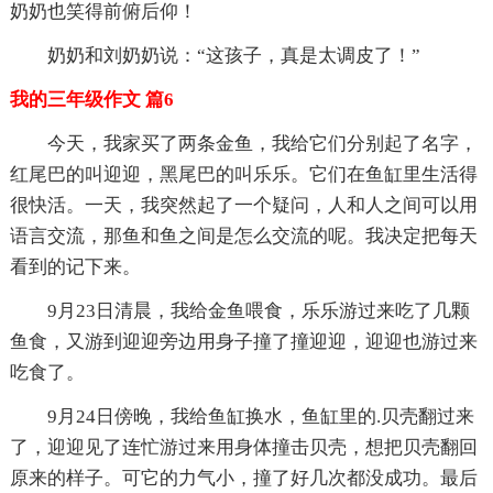
奶奶也笑得前俯后仰！
奶奶和刘奶奶说：“这孩子，真是太调皮了！”
我的三年级作文 篇6
今天，我家买了两条金鱼，我给它们分别起了名字，
红尾巴的叫迎迎，黑尾巴的叫乐乐。它们在鱼缸里生活得
很快活。一天，我突然起了一个疑问，人和人之间可以用
语言交流，那鱼和鱼之间是怎么交流的呢。我决定把每天
看到的记下来。
9月23日清晨，我给金鱼喂食，乐乐游过来吃了几颗
鱼食，又游到迎迎旁边用身子撞了撞迎迎，迎迎也游过来
吃食了。
9月24日傍晚，我给鱼缸换水，鱼缸里的.贝壳翻过来
了，迎迎见了连忙游过来用身体撞击贝壳，想把贝壳翻回
原来的样子。可它的力气小，撞了好几次都没成功。最后