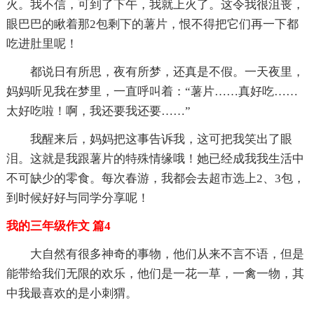
火。我不信，可到了下午，我就上火了。这令我很沮丧，
眼巴巴的瞅着那2包剩下的薯片，恨不得把它们再一下都
吃进肚里呢！
都说日有所思，夜有所梦，还真是不假。一天夜里，
妈妈听见我在梦里，一直呼叫着：“薯片……真好吃……
太好吃啦！啊，我还要我还要……”
我醒来后，妈妈把这事告诉我，这可把我笑出了眼
泪。这就是我跟薯片的特殊情缘哦！她已经成我我生活中
不可缺少的零食。每次春游，我都会去超市选上2、3包，
到时候好好与同学分享呢！
我的三年级作文 篇4
大自然有很多神奇的事物，他们从来不言不语，但是
能带给我们无限的欢乐，他们是一花一草，一禽一物，其
中我最喜欢的是小刺猬。