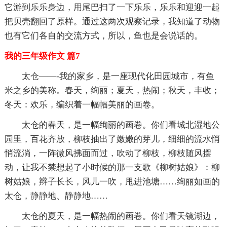
它游到乐乐身边，用尾巴扫了一下乐乐，乐乐和迎迎一起
把贝壳翻回了原样。通过这两次观察记录，我知道了动物
也有它们各自的交流方式，所以，鱼也是会说话的。
我的三年级作文 篇7
太仓——-我的家乡，是一座现代化田园城市，有鱼
米之乡的美称。春天，绚丽；夏天，热闹；秋天，丰收；
冬天：欢乐，编织着一幅幅美丽的画卷。
太仓的春天，是一幅绚丽的画卷。你们看城北湿地公
园里，百花齐放，柳枝抽出了嫩嫩的芽儿，细细的流水悄
悄流淌，一阵微风拂面而过，吹动了柳枝，柳枝随风摆
动，让我不禁想起了小时候的那一支歌《柳树姑娘》：柳
树姑娘，辫子长长，风儿一吹，甩进池塘……绚丽如画的
太仓，静静地、静静地……
太仓的夏天，是一幅热闹的画卷。你们看天镜湖边，