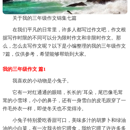
关于我的三年级作文锦集七篇
在我们平凡的日常里，许多人都写过作文吧，作文根
据写作时限的不同可以分为限时作文和非限时作文。那
么，怎么去写作文呢？以下是小编整理的我的三年级作文
7篇，仅供参考，希望能够帮助到大家。
我的三年级作文 篇1
我喜欢的小动物是小兔子。
它有一对红通通的眼睛，长长的`耳朵，尾巴像毛茸
茸的小雪球，小小的鼻子，还有一身雪白的皮毛跟穿了一
件毛外衣一样，即使冬天也不觉得冷。
小兔子特别爱吃香甜可口，美味多汁的胡萝卜和绿油
油的小白菜，有一次我去给它喂食，我给它喂了许许多多