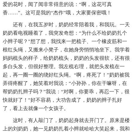
爱的花时，闻了闻非常得意的说：“啊，这花可真
香……”。这可是我的“杰作”哦，大家要保密哦！
还有，在我五岁时，奶奶经常陪着我，和我玩。一天
奶奶看电视睡着了，我突发奇想：“为什么不给奶奶扎个
小辫子呢？”想了想，我找来一把梳子、一个橡皮筋和一
根红头绳，又搬来小凳子，在她身旁悄悄地坐下。我学着
妈妈梳头的样子，给奶奶梳头，奶奶的头发很软，还有很
多白头发，但很好整理。我左梳右理，就把头发梳在一
起，再一圈一圈的绕好红头绳。“啊，疼死了！”奶奶被我
弄得疼醒了，她笑着对我说：“小孙孙，你在干嘛呀，在
帮奶奶扎辫子吗？”我说：“对啊，你要乖，再忍一下，很
快就好了！”好不容易，大功告成了，奶奶的辫子扎好
了，看上去就像一个女孩子。
这时，有人敲门了，奶奶起身就去开门了。原来是楼
上的刘奶奶，她一见奶奶扎着小辫就哈哈大笑起来，我和