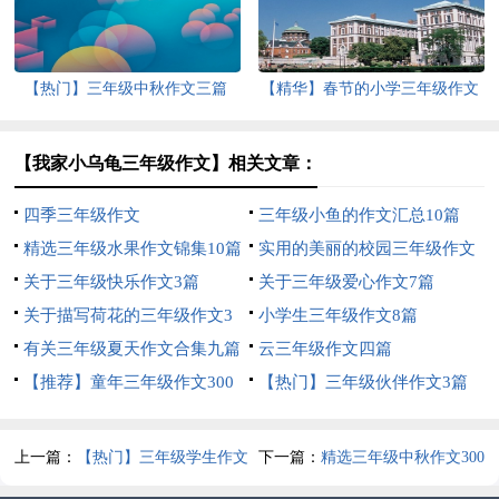
【热门】三年级中秋作文三篇
【精华】春节的小学三年级作文
3篇
【我家小乌龟三年级作文】相关文章：
四季三年级作文
三年级小鱼的作文汇总10篇
精选三年级水果作文锦集10篇
实用的美丽的校园三年级作文
关于三年级快乐作文3篇
300字4篇
关于三年级爱心作文7篇
关于描写荷花的三年级作文3
小学生三年级作文8篇
篇
有关三年级夏天作文合集九篇
云三年级作文四篇
【推荐】童年三年级作文300
【热门】三年级伙伴作文3篇
字10篇
上一篇：
【热门】三年级学生作文
下一篇：
精选三年级中秋作文300
3篇
字3篇