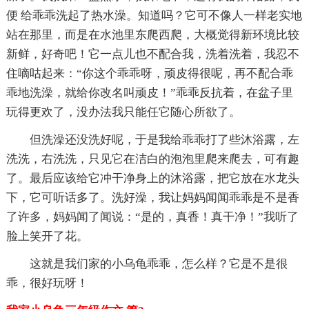
便 给乖乖洗起了热水澡。知道吗？它可不像人一样老实地
站在那里，而是在水池里东爬西爬，大概觉得新环境比较
新鲜，好奇吧！它一点儿也不配合我，洗着洗着，我忍不
住嘀咕起来：“你这个乖乖呀，顽皮得很呢，再不配合乖
乖地洗澡，就给你改名叫顽皮！”乖乖反抗着，在盆子里
玩得更欢了，没办法我只能任它随心所欲了。
但洗澡还没洗好呢，于是我给乖乖打了些沐浴露，左
洗洗，右洗洗，只见它在洁白的泡泡里爬来爬去，可有趣
了。最后应该给它冲干净身上的沐浴露，把它放在水龙头
下，它可听话多了。洗好澡，我让妈妈闻闻乖乖是不是香
了许多，妈妈闻了闻说：“是的，真香！真干净！”我听了
脸上笑开了花。
这就是我们家的小乌龟乖乖，怎么样？它是不是很
乖，很好玩呀！