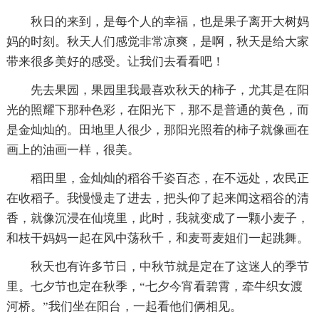
秋日的来到，是每个人的幸福，也是果子离开大树妈
妈的时刻。秋天人们感觉非常凉爽，是啊，秋天是给大家
带来很多美好的感受。让我们去看看吧！
先去果园，果园里我最喜欢秋天的柿子，尤其是在阳
光的照耀下那种色彩，在阳光下，那不是普通的黄色，而
是金灿灿的。田地里人很少，那阳光照着的柿子就像画在
画上的油画一样，很美。
稻田里，金灿灿的稻谷千姿百态，在不远处，农民正
在收稻子。我慢慢走了进去，把头仰了起来闻这稻谷的清
香，就像沉浸在仙境里，此时，我就变成了一颗小麦子，
和枝干妈妈一起在风中荡秋千，和麦哥麦姐们一起跳舞。
秋天也有许多节日，中秋节就是定在了这迷人的季节
里。七夕节也定在秋季，“七夕今宵看碧霄，牵牛织女渡
河桥。”我们坐在阳台，一起看他们俩相见。