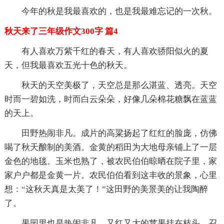
今年的秋是我最喜欢的，也是我最难忘记的一次秋。
秋天来了三年级作文300字 篇4
有人喜欢万紫千红的春天，有人喜欢骄阳似火的夏
天，但我最喜欢五光十色的秋天。
秋天的天空美极了，天空总是那么湛蓝、透亮。天空
时而一碧如洗，时而白云朵朵，好像几朵棉花糖飘在蓝蓝
的天上。
田野热闹非凡。成片的高粱扬起了红红的脸庞，仿佛
喝了秋天酿制的美酒。金黄的稻田为大地母亲铺上了一层
金色的地毯。玉米也熟了，被农民伯伯晾晒在院子里，家
家户户都是金黄一片。农民伯伯看到这丰收的景象，心里
想：“这秋天真是太美了！”这田野的美景美的让我陶醉
了。
果园里也是热闹非凡。又红又大的苹果挂在枝头，召