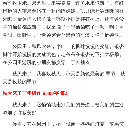
着割收玉米。果园里，果实累累。许多水果也熟了，有红
艳艳的大苹果像挤在一起的胖娃娃，扒开绿叶笑眯眯的往
外瞧；金黄的大柿子像一盏盏小灯笼挂在树上。还有紫莹
莹的葡萄都成熟了，我采摘了一串葡萄吃了一颗，啊！可
真甜。田野里，小青菜穿着草绿色的军装，样子挺神气。
公园里，秋风吹来，小山上的枫叶慢慢的变红。银杏
树叶开始慢慢的变成黄色，老爷爷在银杏树下打太极拳。
在公园里游玩的小朋友都换穿上了长袖衣。
秋天来了，我喜欢秋天，秋天是颜色最美的.季节，秋
天是收获的季节。
秋天来了三年级作文300字 篇2
秋天来了，它悄悄地走到我们的身边，给我们的生活
添加了许多美好。
你看，它在果园里，柿子就像一盏盏红灯笼，苹果笑