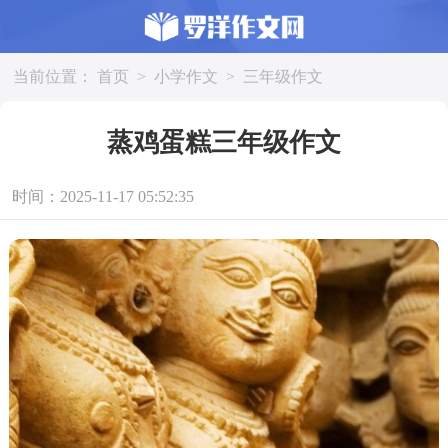
当前位置：
首页
>
小学作文
>
三年级作文
蒸鸡蛋糕三年级作文
时间：2025-11-17 05:52:35