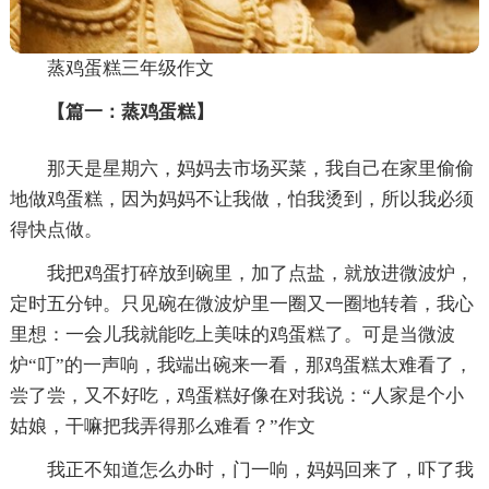
蒸鸡蛋糕三年级作文
【篇一：蒸鸡蛋糕】
那天是星期六，妈妈去市场买菜，我自己在家里偷偷
地做鸡蛋糕，因为妈妈不让我做，怕我烫到，所以我必须
得快点做。
我把鸡蛋打碎放到碗里，加了点盐，就放进微波炉，
定时五分钟。只见碗在微波炉里一圈又一圈地转着，我心
里想：一会儿我就能吃上美味的鸡蛋糕了。可是当微波
炉“叮”的一声响，我端出碗来一看，那鸡蛋糕太难看了，
尝了尝，又不好吃，鸡蛋糕好像在对我说：“人家是个小
姑娘，干嘛把我弄得那么难看？”作文
我正不知道怎么办时，门一响，妈妈回来了，吓了我