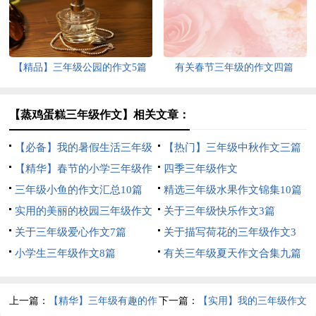
【精品】三年级公园的作文5篇
有关春节三年级的作文四篇
【蒸鸡蛋糕三年级作文】相关文章：
【必备】我的暑假生活三年级
【热门】三年级中秋作文三篇
作文3篇
【精华】春节的小学三年级作
四季三年级作文
文3篇
三年级小鱼的作文汇总10篇
精选三年级水果作文锦集10篇
实用的美丽的校园三年级作文
关于三年级快乐作文3篇
300字4篇
关于三年级爱心作文7篇
关于描写荷花的三年级作文3
小学生三年级作文8篇
篇
有关三年级夏天作文合集九篇
上一篇：
【精华】三年级有趣的作
下一篇：
【实用】我的三年级作文