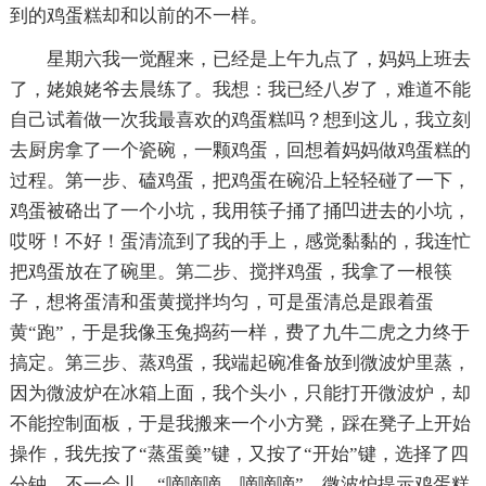
到的鸡蛋糕却和以前的不一样。
星期六我一觉醒来，已经是上午九点了，妈妈上班去
了，姥娘姥爷去晨练了。我想：我已经八岁了，难道不能
自己试着做一次我最喜欢的鸡蛋糕吗？想到这儿，我立刻
去厨房拿了一个瓷碗，一颗鸡蛋，回想着妈妈做鸡蛋糕的
过程。第一步、磕鸡蛋，把鸡蛋在碗沿上轻轻碰了一下，
鸡蛋被硌出了一个小坑，我用筷子捅了捅凹进去的小坑，
哎呀！不好！蛋清流到了我的手上，感觉黏黏的，我连忙
把鸡蛋放在了碗里。第二步、搅拌鸡蛋，我拿了一根筷
子，想将蛋清和蛋黄搅拌均匀，可是蛋清总是跟着蛋
黄“跑”，于是我像玉兔捣药一样，费了九牛二虎之力终于
搞定。第三步、蒸鸡蛋，我端起碗准备放到微波炉里蒸，
因为微波炉在冰箱上面，我个头小，只能打开微波炉，却
不能控制面板，于是我搬来一个小方凳，踩在凳子上开始
操作，我先按了“蒸蛋羹”键，又按了“开始”键，选择了四
分钟，不一会儿，“嘀嘀嘀，嘀嘀嘀”，微波炉提示鸡蛋糕