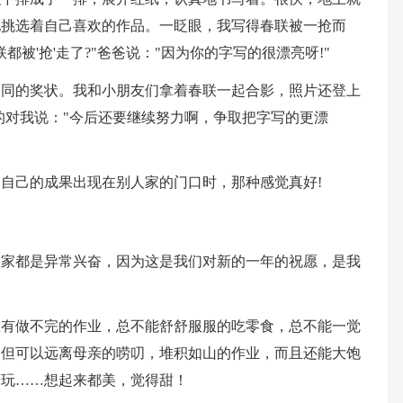
地挑选着自己喜欢的作品。一眨眼，我写得春联被一抢而
被'抢'走了?"爸爸说："因为你的字写的很漂亮呀!"
不同的奖状。我和小朋友们拿着春联一起合影，照片还登上
的对我说："今后还要继续努力啊，争取把字写的更漂
自己的成果出现在别人家的门口时，那种感觉真好!
大家都是异常兴奋，因为这是我们对新的一年的祝愿，是我
总有做不完的作业，总不能舒舒服服的吃零食，总不能一觉
不但可以远离母亲的唠叨，堆积如山的作业，而且还能大饱
的玩……想起来都美，觉得甜！