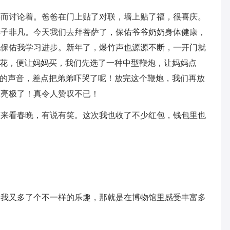
年而讨论着。爸爸在门上贴了对联，墙上贴了福，很喜庆。
样子非凡。今天我们去拜菩萨了，保佑爷爷奶奶身体健康，
也保佑我学习进步。新年了，爆竹声也源源不断，一开门就
烟花，便让妈妈买，我们先选了一种中型鞭炮，让妈妈点
”的声音，差点把弟弟吓哭了呢！放完这个鞭炮，我们再放
漂亮极了！真令人赞叹不已！
下来看春晚，有说有笑。这次我也收了不少红包，钱包里也
，我又多了个不一样的乐趣，那就是在博物馆里感受丰富多