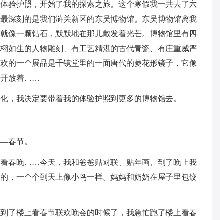
的体验护照，开始了我的探索之旅。这个寒假我一共去了六
象最深刻的是我们浒关新区的东吴博物馆。东吴博物馆离我
它就像一颗钻石，默默地在那儿散发着光芒。博物馆里有四
栩栩如生的人物雕刻、有工艺精湛的古代青瓷、有庄重威严
喜欢的一个展品是千镜堂里的一面唐代的菱花形镜子，它像
地开放着……
文化，我决定要带着我的体验护照到更多的博物馆去。
——春节。
、看春晚……今天，我和爸爸贴对联、贴年画。到了晚上我
色的，一个个到天上像小鸟一样。妈妈和奶奶在屋子里包饺
。
跑到了楼上看春节联欢晚会的时候了，我急忙跑了楼上看春