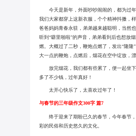
今天是新年，外面吵吵闹闹的，都为过
我们大家都穿上这新衣服，个个精神抖擞，
爸爸妈妈青春永驻，弟弟越来越聪明，当然
听到“噼里啪啦”的声音，弟弟看到后也想放
燃。大概过了二秒，鞭炮点燃了，发出“隆隆
大一点的鞭炮，点燃后，烟花在空中绽放，
放完烟花，我们都有些累了，便一起坐
多了不少钱，过年真好！
太开心快乐了，太喜欢过年了！
与春节的三年级作文300字 篇7
终于迎来了期盼已久的春节，今年春节
彩的民俗和历史悠久的文化。