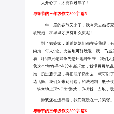
太开心了，太喜欢过年了！
与春节的三年级作文300字 篇5
一年一度的春节又来了，我今天去姑婆
放鞭炮，在城里才没有那么爽呢！
到了姑婆家，弟弟妹妹们都在等我呢，
柴炮，每人5盒。火柴炮可好玩啦，我一马当
响，吓得5只老鼠争先恐后地冲出来，我们人
我这个“智多星”有没有新玩意，我慢吞吞地
炮，扔进瓶子里，再把瓶子扔出去，就可以了
花飞舞。我们又来到河边，如法炮制，瓶子
一块空地上玩“打仗”游戏，你扔我一支炮，
游戏还在进行着，我们沉浸在一片紧张
与春节的三年级作文300字 篇6