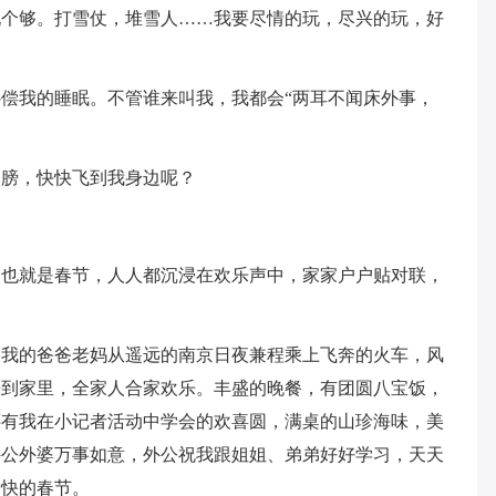
玩个够。打雪仗，堆雪人……我要尽情的玩，尽兴的玩，好
偿我的睡眠。不管谁来叫我，我都会“两耳不闻床外事，
翅膀，快快飞到我身边呢？
，也就是春节，人人都沉浸在欢乐声中，家家户户贴对联，
，我的爸爸老妈从遥远的南京日夜兼程乘上飞奔的火车，风
来到家里，全家人合家欢乐。丰盛的晚餐，有团圆八宝饭，
还有我在小记者活动中学会的欢喜圆，满桌的山珍海味，美
外公外婆万事如意，外公祝我跟姐姐、弟弟好好学习，天天
愉快的春节。