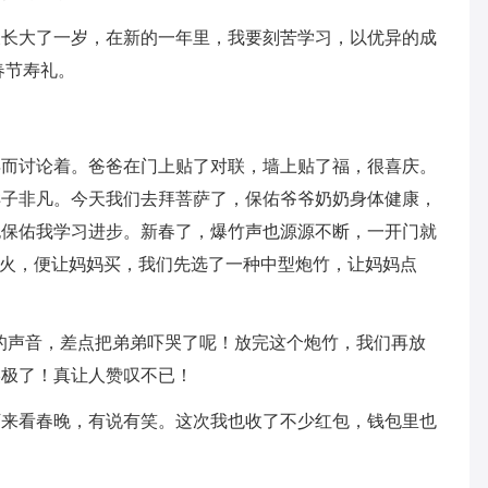
又长大了一岁，在新的一年里，我要刻苦学习，以优异的成
春节寿礼。
年而讨论着。爸爸在门上贴了对联，墙上贴了福，很喜庆。
样子非凡。今天我们去拜菩萨了，保佑爷爷奶奶身体健康，
也保佑我学习进步。新春了，爆竹声也源源不断，一开门就
烟火，便让妈妈买，我们先选了一种中型炮竹，让妈妈点
”的声音，差点把弟弟吓哭了呢！放完这个炮竹，我们再放
美极了！真让人赞叹不已！
下来看春晚，有说有笑。这次我也收了不少红包，钱包里也