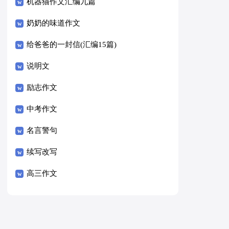
8篇）
机器猫作文汇编九篇
奶奶的味道作文
给爸爸的一封信(汇编15篇)
说明文
励志作文
中考作文
名言警句
续写改写
高三作文