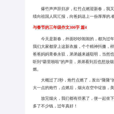
爆竹声声辞归岁，红竹点燃迎新春，我
绩向祖国人民汇报，向爸妈送上一份厚厚的.
与春节的三年级作文300字 篇4
今天是新春，外面吵吵闹闹的，都为过
我们大家都穿上这新衣服，个个精神抖擞，
爸爸妈妈青春永驻，弟弟越来越聪明，当然
听到“噼里啪啦”的声音，弟弟看到后也想放
燃。
大概过了2秒，炮竹点燃了，发出“隆隆
大一点的炮竹，点燃后，烟火在空中绽放，
放完烟火，我们都有些累了，便一起坐
多了不少钱，过年真好！