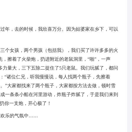
家过年，去的时候，我欣喜万分。因为姑婆家在乡下，可以
有三个女孩，两个男孩（包括我），我们买了许许多多的火
先，擦着了火柴炮，扔进附近的老鼠洞里，“啪”，一声
多力量大，三下五除二捉住了5只老鼠。我们玩腻了，都问
说：“诸位仁兄，听我慢慢说，每人找两个瓶子，先擦着
。”大家都找来了两个瓶子，大家都按方法去做，顿时雪
变成一条条小船在河里游动，炸瓶子炸腻了，于是我们来到
我扔你一支炮，开心极了！
。欢乐的气氛中……