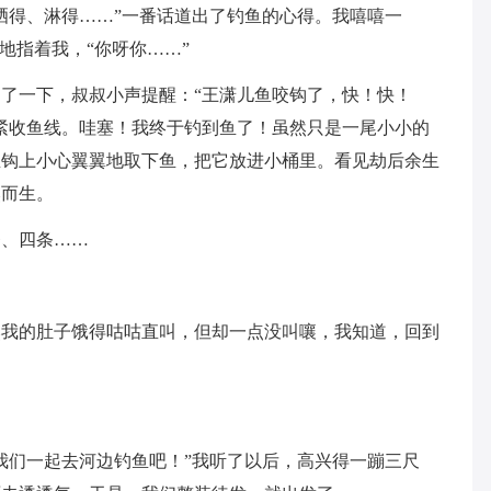
晒得、淋得……”一番话道出了钓鱼的心得。我嘻嘻一
地指着我，“你呀你……”
了一下，叔叔小声提醒：“王潇儿鱼咬钩了，快！快！
紧收鱼线。哇塞！我终于钓到鱼了！虽然只是一尾小小的
鱼钩上小心翼翼地取下鱼，把它放进小桶里。看见劫后余生
然而生。
条、四条……
然我的肚子饿得咕咕直叫，但却一点没叫嚷，我知道，回到
我们一起去河边钓鱼吧！”我听了以后，高兴得一蹦三尺