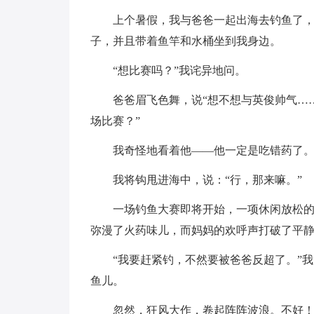
上个暑假，我与爸爸一起出海去钓鱼了
子，并且带着鱼竿和水桶坐到我身边。
“想比赛吗？”我诧异地问。
爸爸眉飞色舞，说“想不想与英俊帅气…
场比赛？”
我奇怪地看着他——他一定是吃错药了
我将钩甩进海中，说：“行，那来嘛。”
一场钓鱼大赛即将开始，一项休闲放松
弥漫了火药味儿，而妈妈的欢呼声打破了平
“我要赶紧钓，不然要被爸爸反超了。”
鱼儿。
忽然，狂风大作，卷起阵阵波浪。不好