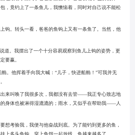
面包，竟钓上了一条鱼儿，我懊恼着，同时对自己说不能松
否上钩。转头一看，爸爸的鱼钩上又有一条鱼了。当然，他
地说道。我摆出了一个十分容易观察到鱼儿上钩的姿势，更
一定要赢。
船舱。他挥着手向我大喊：“儿子，快进船舱！”可我并无
会。
跑出来叫唤了我很多次，我都没有去管——我正专心致志地
我的身体也被淋得湿漉漉的；雨水，又似乎在帮助我——人
天要想考验我，我便与他奋战到底。为了能钓到更多的鱼，
都挂上多头鱼钩，穿上鱼饵一起放线，鱼越来越多了。