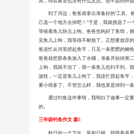
高，待在家里也没有什么意思。还不如到外
到了河边，爸爸就拿出准备好的'工具。
己选一个地方去掉吧！”于是，我就挑选了一
等候着鱼儿快点上钩。爸爸也钩好了鱼饵，
见鱼儿上钩，我等得不耐烦了。正想要放弃的
爸连忙从河里捞起鱼竿，只见一条肥肥的鲫
爸爸就把那条鱼放入了水桶，准备开始掉第
上钩，我就不信了，我一条鱼儿也钓不到。
波纹，一定是鱼儿上钩了，我连忙捞起鱼竿
要小得多了。不管怎么样，我也算是掉到一
通过钓鱼这件事情，我明白了做事一定
的。
三年级钓鱼作文 篇5
秋日的一个下午，风和日丽。我跟着喜爱