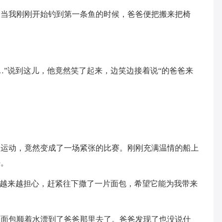
，当我刚刚开始钓到第一条鱼的时候，爸爸便把搬来把椅
…”说到这儿，他竟然笑了起来，边笑边接着说“的爸爸来
。
的运动，竟然变成了一场紧张的比赛。刚刚充满温情的船上
静。
我越来越担心，赶紧往下撒了一片面包，希望它能为我带来
！面包顺着水漂到了爸爸那里去了。爸爸发现了也没说什