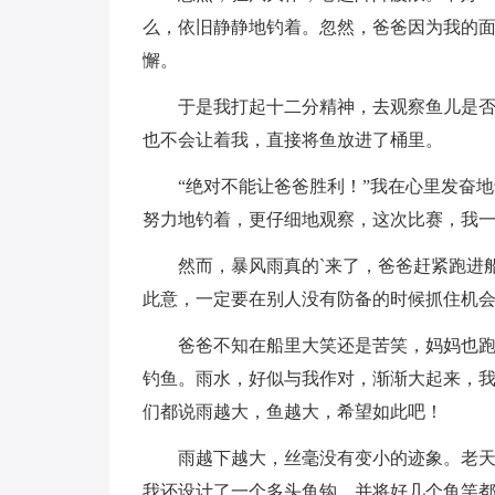
么，依旧静静地钓着。忽然，爸爸因为我的
懈。
于是我打起十二分精神，去观察鱼儿是
也不会让着我，直接将鱼放进了桶里。
“绝对不能让爸爸胜利！”我在心里发奋
努力地钓着，更仔细地观察，这次比赛，我
然而，暴风雨真的`来了，爸爸赶紧跑进
此意，一定要在别人没有防备的时候抓住机
爸爸不知在船里大笑还是苦笑，妈妈也
钓鱼。雨水，好似与我作对，渐渐大起来，
们都说雨越大，鱼越大，希望如此吧！
雨越下越大，丝毫没有变小的迹象。老
我还设计了一个多头鱼钩，并将好几个鱼竿