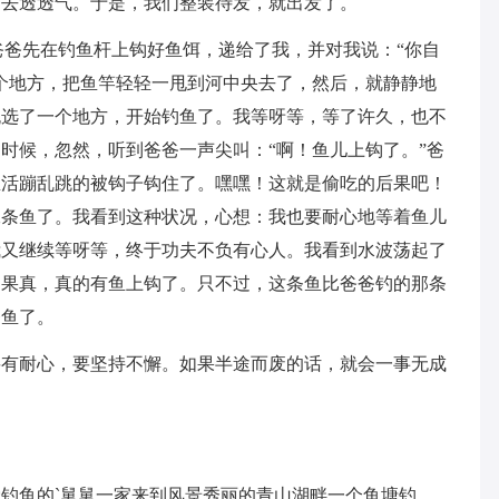
面去透透气。于是，我们整装待发，就出发了。
爸爸先在钓鱼杆上钩好鱼饵，递给了我，并对我说：“你自
个地方，把鱼竿轻轻一甩到河中央去了，然后，就静静地
挑选了一个地方，开始钓鱼了。我等呀等，等了许久，也不
时候，忽然，听到爸爸一声尖叫：“啊！鱼儿上钩了。”爸
鱼活蹦乱跳的被钩子钩住了。嘿嘿！这就是偷吃的后果吧！
二条鱼了。我看到这种状况，心想：我也要耐心地等着鱼儿
我又继续等呀等，终于功夫不负有心人。我看到水波荡起了
，果真，真的有鱼上钩了。只不过，这条鱼比爸爸钓的那条
条鱼了。
要有耐心，要坚持不懈。如果半途而废的话，就会一事无成
钓鱼的`舅舅一家来到风景秀丽的青山湖畔一个鱼塘钓