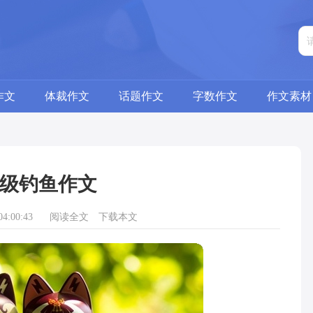
作文
体裁作文
话题作文
字数作文
作文素材
级钓鱼作文
4:00:43
阅读全文
下载本文