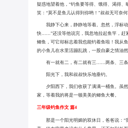
疑惑地望着他，“钓鱼要等得、饿得、渴得、
笑：“莫不是鱼儿认得到你哟！”叔叔无可奈何
我静下心来，静静地等着。忽然，浮标动
快……”还没等他说完，我忽地拉起鱼竿，赶
鲫鱼，可它却标志着我也能钓着鱼啦！我从
的小鱼儿在水里活蹦乱跳，一股自豪之情油
有一就有二，有二就有三……两条、三
阳光下，我和叔叔快乐地垂钓。
夕阳西下，我们收获了满满一桶鱼。虽
家，等着我的将是一顿美美的鲫鱼大餐。
三年级钓鱼作文 篇4
那是一个阳光明媚的双休日，爸爸说：“