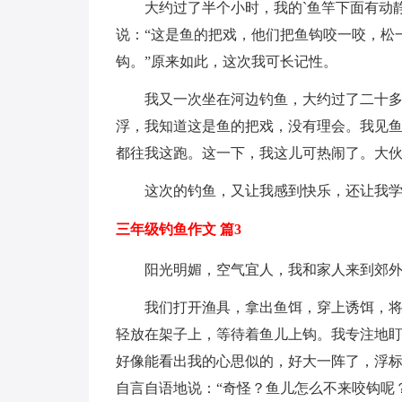
大约过了半个小时，我的`鱼竿下面有动
说：“这是鱼的把戏，他们把鱼钩咬一咬，松
钩。”原来如此，这次我可长记性。
我又一次坐在河边钓鱼，大约过了二十
浮，我知道这是鱼的把戏，没有理会。我见
都往我这跑。这一下，我这儿可热闹了。大
这次的钓鱼，又让我感到快乐，还让我
三年级钓鱼作文 篇3
阳光明媚，空气宜人，我和家人来到郊
我们打开渔具，拿出鱼饵，穿上诱饵，
轻放在架子上，等待着鱼儿上钩。我专注地
好像能看出我的心思似的，好大一阵了，浮标
自言自语地说：“奇怪？鱼儿怎么不来咬钩呢