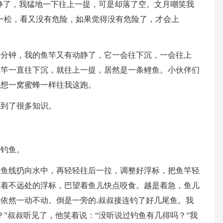
静了，我猛地一下往上一提，可是却落了空。文月嘲笑我
一松，看又没有危险，如果觉得没有危险了，才会上
多分钟，我的鱼竿又有动静了，它一会往下沉，一会往上
鱼竿一直往下沉，就往上一提，居然是一条鲤鱼。小伙伴们
伙想一窝蜜蜂一样往我这跑。
学到了很多知识。
外钓鱼。
将鱼线扔向水中，再轻轻往后一拉，调整好浮标，把鱼竿轻
盯着不远处的浮标，巴望着鱼儿快点咬食。越是着急，鱼儿
依然一动不动。倒是一旁的.叔叔接连钓了好几尾鱼。我
？”叔叔听见了，他笑着说：“没听说过钓鱼有几得吗？”我