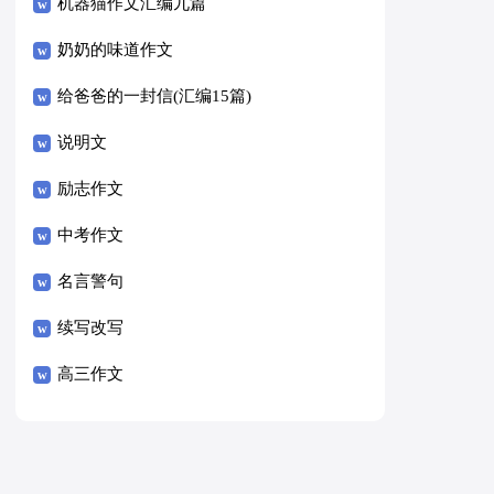
8篇）
机器猫作文汇编九篇
奶奶的味道作文
给爸爸的一封信(汇编15篇)
说明文
励志作文
中考作文
名言警句
续写改写
高三作文