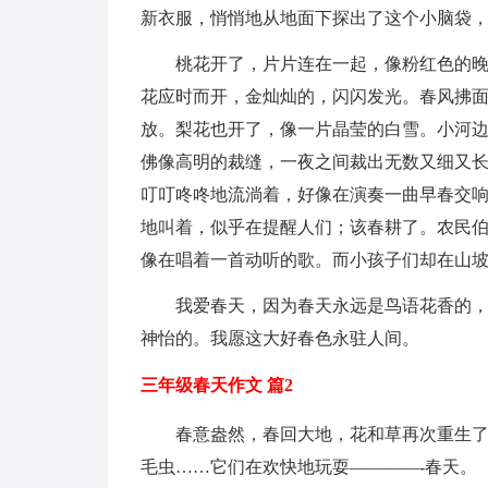
新衣服，悄悄地从地面下探出了这个小脑袋
桃花开了，片片连在一起，像粉红色的
花应时而开，金灿灿的，闪闪发光。春风拂
放。梨花也开了，像一片晶莹的白雪。小河
佛像高明的裁缝，一夜之间裁出无数又细又
叮叮咚咚地流淌着，好像在演奏一曲早春交
地叫着，似乎在提醒人们；该春耕了。农民
像在唱着一首动听的歌。而小孩子们却在山
我爱春天，因为春天永远是鸟语花香的
神怡的。我愿这大好春色永驻人间。
三年级春天作文 篇2
春意盎然，春回大地，花和草再次重生
毛虫……它们在欢快地玩耍————-春天。