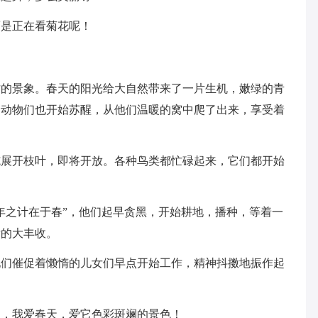
而是正在看菊花呢！
忙的景象。春天的阳光给大自然带来了一片生机，嫩绿的青
的动物们也开始苏醒，从他们温暖的窝中爬了出来，享受着
施展开枝叶，即将开放。各种鸟类都忙碌起来，它们都开始
年之计在于春”，他们起早贪黑，开始耕地，播种，等着一
后的大丰收。
他们催促着懒惰的儿女们早点开始工作，精神抖擞地振作起
天，我爱春天，爱它色彩斑斓的景色！