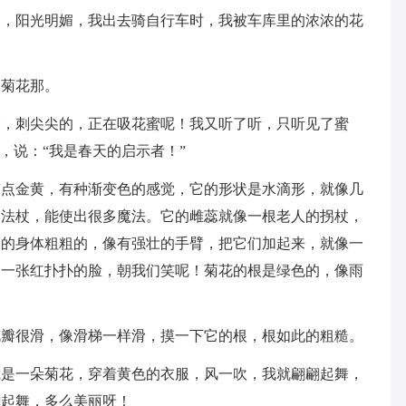
天，阳光明媚，我出去骑自行车时，我被车库里的浓浓的花
了菊花那。
刺，刺尖尖的，正在吸花蜜呢！我又听了听，只听见了蜜
，说：“我是春天的启示者！”
有点金黄，有种渐变色的感觉，它的形状是水滴形，就像几
的法杖，能使出很多魔法。它的雌蕊就像一根老人的拐杖，
蕊的身体粗粗的，像有强壮的手臂，把它们加起来，就像一
如一张红扑扑的脸，朝我们笑呢！菊花的根是绿色的，像雨
花瓣很滑，像滑梯一样滑，摸一下它的根，根如此的粗糙。
我是一朵菊花，穿着黄色的衣服，风一吹，我就翩翩起舞，
翩起舞，多么美丽呀！