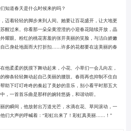
你们知道春天是什么时候来的吗？
来，迈着轻轻的脚步来到人间。她要让百花盛开，让大地更
下苏醒过来。你看那一朵朵黄澄澄的小迎春花陆续开放，晶
格外耀眼。粉红的桃花害羞的张开美丽的笑脸，与洁白娇嫩
为自己身处地面而大打折扣……许多的花都要在这美丽的春
。
都在他柔柔的抚摸下舞动起来，小花、小草们一会儿向左，
嫩的柳条轻轻舞动起自己美丽的腰肢。春雨再也抑制不住自
的帮助下叮叮咚咚的奏起了美妙的音乐，别小看平时那五大
奏中，一首首乐曲是那样的婉转悠扬，和谐动听。
美丽的瞬间，他放射出万道光芒，水滴在花、草间滚动，一
他们大声的呼喊着：“彩虹出来了！彩虹真美丽……！”