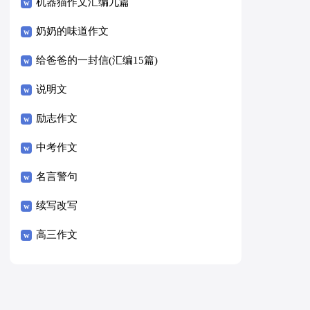
8篇）
机器猫作文汇编九篇
奶奶的味道作文
给爸爸的一封信(汇编15篇)
说明文
励志作文
中考作文
名言警句
续写改写
高三作文