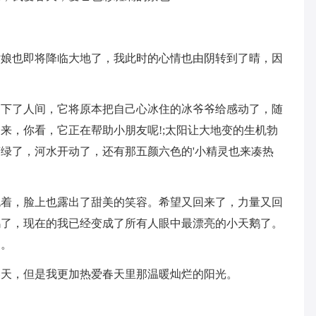
姑娘也即将降临大地了，我此时的心情也由阴转到了晴，因
洒下了人间，它将原本把自己心冰住的冰爷爷给感动了，随
来，你看，它正在帮助小朋友呢!;太阳让大地变的生机勃
绿了，河水开动了，还有那五颜六色的'小精灵也来凑热
跑着，脸上也露出了甜美的笑容。希望又回来了，力量又回
鸭了，现在的我已经变成了所有人眼中最漂亮的小天鹅了。
了。
春天，但是我更加热爱春天里那温暖灿烂的阳光。