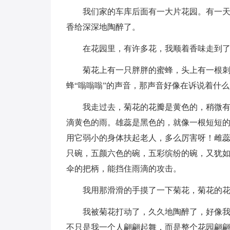
我们家的车库后面有一大片花园。有一
香给深深地陶醉了。
在花园里，有许多花，我顺着香味走到
菊花上有一只胖胖的蜜蜂，头上有一根
蜂“嗡嗡嗡”的声音，那声音好像在诉说着什么
我走过去，菊花的花瓣是黄色的，稍微
滴黄色的雨。雄蕊是黑色的，就像一根短短
用它弱小的身体扶起老人，多么厉害呀！雌
只碗，五颜六色的碗，五彩缤纷的碗，又犹
伞的把柄，能挡住雨滴的攻击。
我用那滑滑的手摸了一下菊花，菊花的
我被菊花打动了，久久地陶醉了，好像
不只是我一个人翩翩起舞，而是整个花园翩