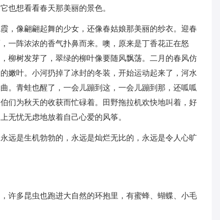
，它也想看看春天那美丽的景色。
晚霞，像翩翩起舞的少女，还像春姑娘那美丽的纱衣。迎春
面，一阵浓浓的香气扑鼻而来。噢，原来是丁香花正在怒
边，柳树发芽了，翠绿的柳叶像要随风飘荡。二月的春风仿
长的嫩叶。小河扔掉了冰封的冬装，开始运动起来了，河水
响曲。青蛙也醒了，一会儿蹦到这，一会儿蹦到那，还呱呱
伯伯们为秋天的收获而忙碌着。田野拖拉机欢快地叫着，好
坡上无忧无虑地放着自己心爱的风筝。
，永远是生机勃勃的，永远是灿烂无比的，永远是令人心旷
了，许多昆虫也跑进大自然的环抱里，有蜜蜂、蝴蝶、小毛