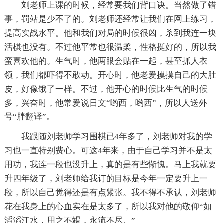
刘老师上课的时候，经常要我们背口诀。当然做了错
事，罚站是少不了的。刘老师还经常让我们在网上练习，
提高实战水平。他和我们对局的时候很凶，杀到我连一块
活棋也没有。不过他平常也很温柔，性格挺好的，所以我
蛮喜欢他的。生气时，他两眼会贴在一起，甚至抓人衣
领，我们都吓得不敢动。开心时，他老爱摸摸自己的大肚
皮，好像饿了一样。不过，他开心的时候比生气的时候
多，兴奋时，他常爱说日文“哟西，哟西”，所以人送外
号“胖翻译”。
我跟随刘老师学习围棋已4年多了，刘老师对我的学
习也一直特别费心。可这4年来，由于自己学习并不是太
用功，我连一段也没升上，真的是有些惭愧。马上我就要
升四年级了，刘老师给我订的目标是今年一定要升上一
段，所以自己觉得还是有点紧张。我不得不承认，刘老师
花在我身上的心血实在是太多了，所以我对他的敬仰“如
滔滔江水，用之不竭，永流不尽。”