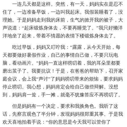
一连几天都是这样。突然，有一天，妈妈实在是忍不
住了，一边准备早饭，一边叫我起床。我假装睡着了，没
理她。于是妈妈走到我的床前，生气的掀开我的被子，大
声说道：“起床锻炼身体去，不要再睡觉了。”我只好懒洋
洋地坐了起来，带着不情愿的表情下楼锻炼身体去了。
吃过早饭，妈妈又叮咛我：“露露，从今天开始，每
天都要做好暑假作业，自己的事情自己做，不要只玩电
脑，看动画片。”妈妈一直这样唠叨着，我的耳朵里都要
磨出茧子了。我要抗议！于是，在爸爸的帮助下，召开家
庭会议，会上我“声讨”了妈妈唠叨带来的烦恼，要求妈妈
停止唠叨。我心想，妈妈肯定会给自己做些辩解。没想
到，妈妈肩一耸，手一摊，就毫不犹豫答应不再唠叨了。
但是妈妈有一个决定，要求和我换角色。我听了这
话，先察言观色了半分钟，发现妈妈很郑重其事。于是我
欢天喜地拍着手说：“你的意思是今天我可以管你了