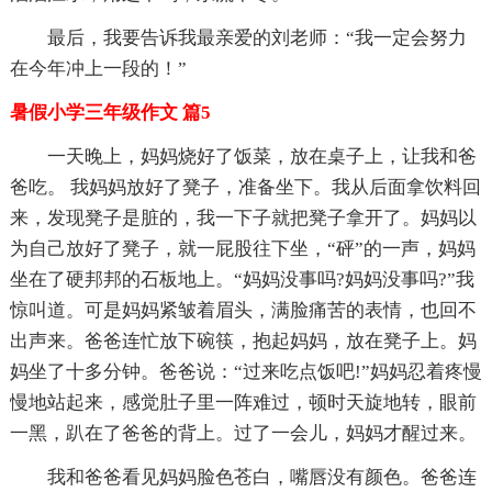
最后，我要告诉我最亲爱的刘老师：“我一定会努力
在今年冲上一段的！”
暑假小学三年级作文 篇5
一天晚上，妈妈烧好了饭菜，放在桌子上，让我和爸
爸吃。 我妈妈放好了凳子，准备坐下。我从后面拿饮料回
来，发现凳子是脏的，我一下子就把凳子拿开了。妈妈以
为自己放好了凳子，就一屁股往下坐，“砰”的一声，妈妈
坐在了硬邦邦的石板地上。“妈妈没事吗?妈妈没事吗?”我
惊叫道。可是妈妈紧皱着眉头，满脸痛苦的表情，也回不
出声来。爸爸连忙放下碗筷，抱起妈妈，放在凳子上。妈
妈坐了十多分钟。爸爸说：“过来吃点饭吧!”妈妈忍着疼慢
慢地站起来，感觉肚子里一阵难过，顿时天旋地转，眼前
一黑，趴在了爸爸的背上。过了一会儿，妈妈才醒过来。
我和爸爸看见妈妈脸色苍白，嘴唇没有颜色。爸爸连