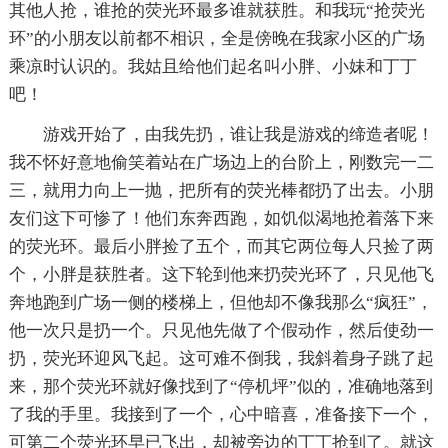
其他人抢，谁抢的荧光环最多谁就获胜。和我玩“抢荧光
环”的小朋友以前都不相识，全是傍晚在我家小区的广场
乘凉时认识的。我姑且给他们起名叫小胖、小妹和丁丁
吧！
游戏开始了，由我先扔，谁让我是游戏的缔造者呢！
我不怀好意地偷笑着站在广场边上的台阶上，刚数完一二
三，就用力向上一抛，把所有的荧光棒都扔了出去。小朋
友们这下可惨了！他们东奔西跑，如饥似渴地抢着落下来
的荧光环。最后小胖捡了五个，而其它两位每人只捡了两
个，小胖是获胜者。这下轮到他来扔荧光环了，只见他飞
奔地跑到广场一侧的楼梯上，但他却不像我那么“疯狂”，
他一次只是扔一个。只见他先做了个假动作，然后使劲一
扔，荧光环迎风飞起。这可难不倒我，我斜着身子跳了起
来，那个荧光环就好像找到了“停机坪”似的，准确地落到
了我的手里。我接到了一个，心中暗喜，准备接下一个，
可第二个荧光环早已飞出，却被旁边的丁丁抢到了。就这