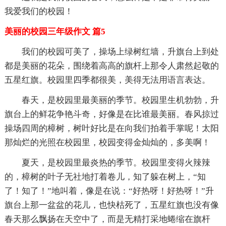
我爱我们的校园！
美丽的校园三年级作文 篇5
我们的校园可美了，操场上绿树红墙，升旗台上到处
都是美丽的花朵，围绕着高高的旗杆上那令人肃然起敬的
五星红旗。校园里四季都很美，美得无法用语言表达。
春天，是校园里最美丽的季节。校园里生机勃勃，升
旗台上的鲜花争艳斗奇，好像是在比谁最美丽。春风掠过
操场四周的樟树，树叶好比是在向我们拍着手掌呢！太阳
那灿烂的光照在校园里，校园变得金灿灿的，多美啊！
夏天，是校园里最炎热的季节。校园里变得火辣辣
的，樟树的叶子无社地打着卷儿，知了躲在树上，“知
了！知了！”地叫着，像是在说：“好热呀！好热呀！”升
旗台上那一盆盆的花儿，也快枯死了，五星红旗也没有像
春天那么飘扬在天空中了，而是无精打采地蜷缩在旗杆