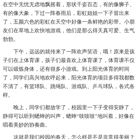
在空中无忧无虑地飘摇着，形状千姿百态，有的像狮子、
有的像大象，下过一阵春雨后，彩虹姐姐一下子冒出来
了，五颜六色的彩虹在天空中好像一条鲜艳的彩带。小朋
友们在草地上欢快地游戏，他们是那么得天真可爱、生气
勃勃。
下午，远远的就传来了一阵欢声笑语，哦！原来是孩
子们在上体育课，孩子们最喜欢上体育课了，体育课不仅
可以锻炼身体，还有很多小游戏。到上阳光体育的时间
了，同学们高兴地欢呼起来，阳光体育的项目多得我都数
不清了，有篮球队、跳绳队、游戏队、乒乓球队，各式各
样。
晚上，同学们都放学了，校园里一下子变得安静了，
静得可以听到蟋蟀的叫声，蟋蟀“吱吱吱”地叫着，好像在
唱着美妙的协奏曲。
这就是我们校园的春天，怎么样是不是非常得美丽？