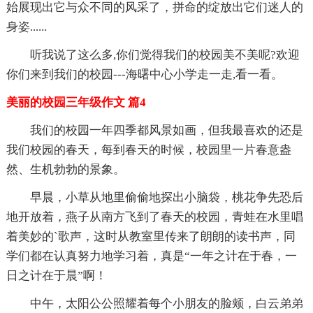
始展现出它与众不同的风采了，拼命的绽放出它们迷人的
身姿......
听我说了这么多,你们觉得我们的校园美不美呢?欢迎
你们来到我们的校园---海曙中心小学走一走,看一看。
美丽的校园三年级作文 篇4
我们的校园一年四季都风景如画，但我最喜欢的还是
我们校园的春天，每到春天的时候，校园里一片春意盎
然、生机勃勃的景象。
早晨，小草从地里偷偷地探出小脑袋，桃花争先恐后
地开放着，燕子从南方飞到了春天的校园，青蛙在水里唱
着美妙的`歌声，这时从教室里传来了朗朗的读书声，同
学们都在认真努力地学习着，真是“一年之计在于春，一
日之计在于晨”啊！
中午，太阳公公照耀着每个小朋友的脸颊，白云弟弟