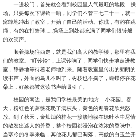
一进校门，首先就会看到校园里人气最旺的地段---操
场。只要每次下课铃一响，同学们不管三七二十一，就一
窝蜂地冲出了教室，开始了自己的活动。你瞧，有的在跳
绳，有的在打篮球......操场上到处都充满了同学们银铃般
的欢笑声。
顺着操场往西走，就是我们高大的教学楼，那里有我
们的教室。”叮铃铃“，上课铃响了，同学们快步地走进教
室，静静地等待着老师地到来。随着教室里传出的朗朗的
读书声，外面的鸟儿不叫了，树枝也不摇了，蝴蝶停在花
朵上，好象都被这读书声给吸引了。
校园的南边，是我们学校最美的'地方---小花园。春
天，粉红色的蔷薇花爬了满枝头，黄色的迎春花欣然怒
放。到了秋天，金灿灿的桂花一簇簇地躲在绿叶丛中尽情
的散发出迷人的芳香，整个校园都浸泡在浓浓的香味中。
当寒冷的冬季来临，其他花儿都已凋落，高傲的白玉兰开