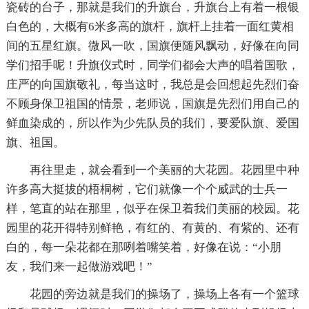
瓷砖的台子，那就是我们的升旗台，升旗台上有着一根银
白色的，大概有6米多高的旗杆，旗杆上挂着一面红黄相
间的五星红旗。微风一吹，国旗便随风飘动，好像在向同
学们招手呢！升旗仪式时，同学们都会大声的唱着国歌，
庄严的向国旗敬礼，每当这时，我总是会回想起先烈们奋
不顾身保卫祖国的情景，老师说，国旗是先烈们用自己的
鲜血染成的，所以作为少先队员的我们，要爱队旗、爱国
旗、祖国。
再往里走，就会看到一个美丽的大花园。花园里中种
许多高大挺拔的梧桐树，它们就像一个个威武的士兵一
样，笔直的站在那里，似乎在保卫着我们美丽的校园。花
园里的花开得特别鲜艳，有红的、有黄的、有紫的、还有
白的，每一朵花都在那咧着嘴笑着，好像在说：“小朋
友，我们来一起做游戏吧！”
花园的旁边就是我们的操场了，操场上各有一个篮球