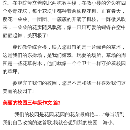
院。在中院竖立着南北两栋教学楼，在教小楼的旁边有四
个冬青花坛，每个花坛里都种着两株樱花树。正直春天，
樱花一朵朵、一团团、一簇簇的开满了树枝。一阵微风吹
来，一朵朵的花瓣随风飘落，像一只只可爱的蝴蝶在空中
翩翩起舞，美丽极了!
穿过教学综合楼，映入您眼帘的是一片绿色的草坪，
这是我们的东操场，是我们嬉戏、玩耍的场所。草场的周
围是一些花草树木，他们就像一个个卫士一样守护着校园
的草坪。
参观完了我们的校园，您是不是和我一样喜欢我们这
美丽的校园了!
美丽的校园三年级作文 篇3
"我们的校园是花园,花园的花朵最鲜艳... ..."每当听到
我们自己改编的这首歌,我就会想到我的校园---海小。