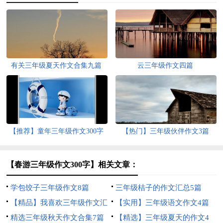
有关三年级夏天作文合集九篇
云三年级作文四篇
【推荐】童年三年级作文300字
【热门】三年级伙伴作文3篇
10篇
【春游三年级作文300字】相关文章：
学包饺子三年级作文8篇
三年级桔子的作文汇总5篇
【精品】我喜欢三年级作文汇
【实用】三年级语文作文4篇
编五篇
精选三年级秋天作文合集7篇
【精选】三年级夏天的作文4