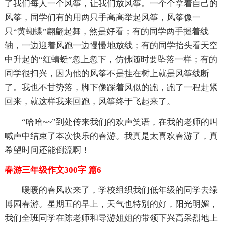
了我们每人一个风筝，让我们放风筝。一个个拿着自己的
风筝，同学们有的用两只手高高举起风筝，风筝像一
只“黄蝴蝶”翩翩起舞，煞是好看；有的同学两手握着线
轴，一边迎着风跑一边慢慢地放线；有的同学抬头看天空
中升起的“红蜻蜓”忽上忽下，仿佛随时要坠落一样；有的
同学很扫兴，因为他的风筝不是挂在树上就是风筝线断
了。我也不甘势落，脚下像踩着风似的跑，跑了一程赶紧
回来，就这样我来回跑，风筝终于飞起来了。
“哈哈~~”到处传来我们的欢声笑语，在我的老师的叫
喊声中结束了本次快乐的春游。我真是太喜欢春游了，真
希望时间还能倒流啊！
春游三年级作文300字 篇6
暖暖的春风吹来了，学校组织我们低年级的同学去绿
博园春游。星期五的早上，天气也特别的好，阳光明媚，
我们全班同学在陈老师和导游姐姐的带领下兴高采烈地上