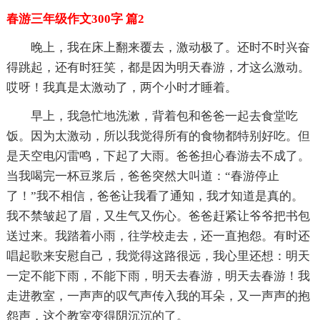
春游三年级作文300字 篇2
晚上，我在床上翻来覆去，激动极了。还时不时兴奋
得跳起，还有时狂笑，都是因为明天春游，才这么激动。
哎呀！我真是太激动了，两个小时才睡着。
早上，我急忙地洗漱，背着包和爸爸一起去食堂吃
饭。因为太激动，所以我觉得所有的食物都特别好吃。但
是天空电闪雷鸣，下起了大雨。爸爸担心春游去不成了。
当我喝完一杯豆浆后，爸爸突然大叫道：“春游停止
了！”我不相信，爸爸让我看了通知，我才知道是真的。
我不禁皱起了眉，又生气又伤心。爸爸赶紧让爷爷把书包
送过来。我踏着小雨，往学校走去，还一直抱怨。有时还
唱起歌来安慰自己，我觉得这路很远，我心里还想：明天
一定不能下雨，不能下雨，明天去春游，明天去春游！我
走进教室，一声声的叹气声传入我的耳朵，又一声声的抱
怨声，这个教室变得阴沉沉的了。