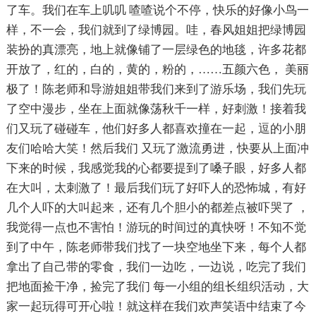
了车。我们在车上叽叽 喳喳说个不停，快乐的好像小鸟一
样，不一会，我们就到了绿博园。哇，春风姐姐把绿博园
装扮的真漂亮，地上就像铺了一层绿色的地毯，许多花都
开放了，红的，白的，黄的，粉的，……五颜六色， 美丽
极了！陈老师和导游姐姐带我们来到了游乐场，我们先玩
了空中漫步，坐在上面就像荡秋千一样，好刺激！接着我
们又玩了碰碰车，他们好多人都喜欢撞在一起，逗的小朋
友们哈哈大笑！然后我们 又玩了激流勇进，快要从上面冲
下来的时候，我感觉我的心都要提到了嗓子眼，好多人都
在大叫，太刺激了！最后我们玩了好吓人的恐怖城，有好
几个人吓的大叫起来，还有几个胆小的都差点被吓哭了 ，
我觉得一点也不害怕！游玩的时间过的真快呀！不知不觉
到了中午，陈老师带我们找了一块空地坐下来，每个人都
拿出了自己带的零食，我们一边吃，一边说，吃完了我们
把地面捡干净，捡完了我们 每一小组的组长组织活动，大
家一起玩得可开心啦！就这样在我们欢声笑语中结束了今