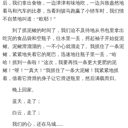
后，我们拿出食物，一边津津有味地吃，一边兴致盎然地
看马和汽车的比赛，当看到骏马跑赢了小轿车时，我们情
不自禁地叫道：“欧耶！”
到了抓泥鳅的时间了，我们迫不及待地从书包里拿出
吃完的食品袋和空瓶子，往水里一丢，捋起袖子开始捉泥
鳅。泥鳅滑溜溜的，一不小心就溜走了。我抓住了一条泥
鳅，紧紧地夹着它的尾巴，迅速地往瓶子里一丢，“哈
哈！抓到一条啦！”这次，我要再找一条更大更肥的泥
鳅！“呀！”“真大！”我抓住了一条大泥鳅！我紧紧地抓
着，借着它滑滑的身子让它滑进瓶里，然后满载而归。
晚上回家。
蓝天，走了；
白云，走了；
我们的心，还在马城......