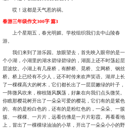
哎！这都是天气惹的祸。
春游三年级作文300字 篇3
上个星期五，春光明媚。学校组织我们去中山陵春
游。
我们来到了游乐园。放眼望去，首先映入眼帘的是一
个小湖，小湖里的湖水碧绿碧绿的，湖面上还不时荡起层
层波纹。小湖上有几座桥，有醉桥、晃桥、立网桥、钢丝
桥。桥上已经有不少人，还不时传来欢声笑语。湖岸上长
了一棵棵高大的树木，它们都长出了一层层嫩绿的叶子，
一阵微风吹来，柳枝随风飘荡，好象在向我们点头微笑。
你瞧那樱花树开出了一朵朵可爱的樱花，它们有的是紫色
的、有的是粉白色的，还有的是粉红色的，一朵朵、一簇
簇、一棵棵、一片片，远看仿佛是一片片彩霞。再看看地
上，冒出了一棵棵绿油油的小草，开出了一朵朵小小的野