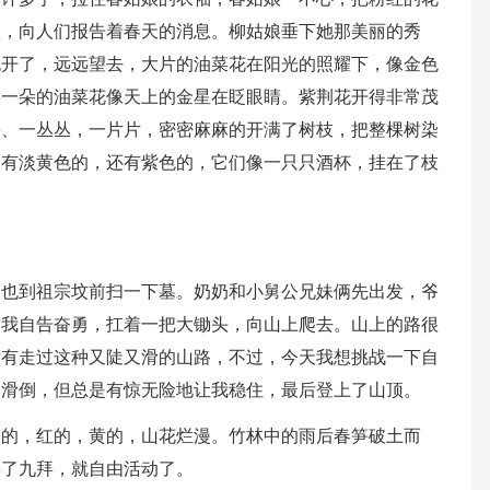
叭，向人们报告着春天的消息。柳姑娘垂下她那美丽的秀
也开了，远远望去，大片的油菜花在阳光的照耀下，像金色
朵一朵的油菜花像天上的金星在眨眼睛。紫荆花开得非常茂
朵、一丛丛，一片片，密密麻麻的开满了树枝，把整棵树染
，有淡黄色的，还有紫色的，它们像一只只酒杯，挂在了枝
便也到祖宗坟前扫一下墓。奶奶和小舅公兄妹俩先出发，爷
，我自告奋勇，扛着一把大锄头，向山上爬去。山上的路很
没有走过这种又陡又滑的山路，不过，今天我想挑战一下自
点滑倒，但总是有惊无险地让我稳住，最后登上了山顶。
白的，红的，黄的，山花烂漫。竹林中的雨后春笋破土而
拜了九拜，就自由活动了。