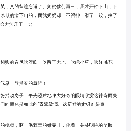
公英，真的留连忘返了。奶奶催促再三，我才开始下山，下
溜冰似的滑下山的，而我奶奶却一不留神，滑了一跤，捡了
哈哈大笑乐了一会。
。和煦的春风吹呀吹，吹醒了大地，吹绿小草，吹红桃花，
的气息，欣赏春的舞蹈！
纷纷摇动身子，争先恐后地睁大好奇的眼睛欣赏这神奇而美
们的颜色是如此的`青翠欲滴。这新鲜的嫩绿准是春——
立的桃树，啊！毛茸茸的嫩芽儿，伴着一朵朵明艳的笑脸，