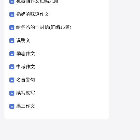
8篇）
机器猫作文汇编九篇
奶奶的味道作文
给爸爸的一封信(汇编15篇)
说明文
励志作文
中考作文
名言警句
续写改写
高三作文