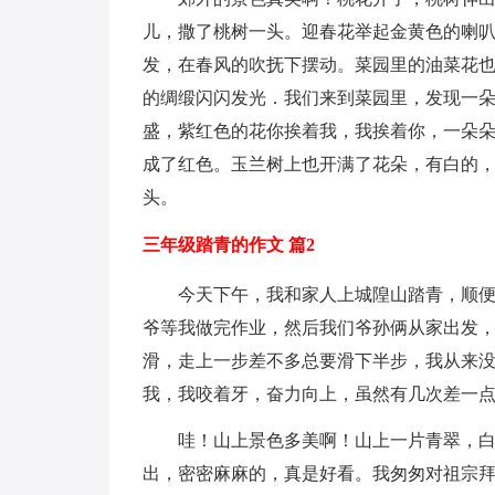
儿，撒了桃树一头。迎春花举起金黄色的喇
发，在春风的吹抚下摆动。菜园里的油菜花
的绸缎闪闪发光．我们来到菜园里，发现一
盛，紫红色的花你挨着我，我挨着你，一朵
成了红色。玉兰树上也开满了花朵，有白的
头。
三年级踏青的作文 篇2
今天下午，我和家人上城隍山踏青，顺
爷等我做完作业，然后我们爷孙俩从家出发
滑，走上一步差不多总要滑下半步，我从来
我，我咬着牙，奋力向上，虽然有几次差一
哇！山上景色多美啊！山上一片青翠，
出，密密麻麻的，真是好看。我匆匆对祖宗