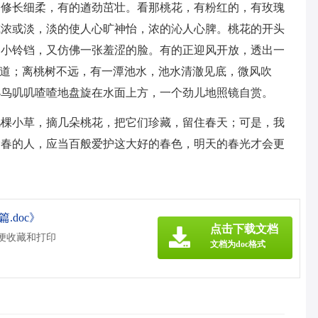
的修长细柔，有的遒劲茁壮。看那桃花，有粉红的，有玫瑰
或浓或淡，淡的使人心旷神怡，浓的沁人心脾。桃花的开头
只小铃铛，又仿佛一张羞涩的脸。有的正迎风开放，透出一
味道；离桃树不远，有一潭池水，池水清澈见底，微风吹
小鸟叽叽喳喳地盘旋在水面上方，一个劲儿地照镜自赏。
几棵小草，摘几朵桃花，把它们珍藏，留住春天；可是，我
爱春的人，应当百般爱护这大好的春色，明天的春光才会更
.doc》
点击下载文档
方便收藏和打印
文档为doc格式