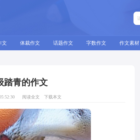
作文
体裁作文
话题作文
字数作文
作文素材
级踏青的作文
5:52:30
阅读全文
下载本文