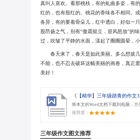
真叫人喜欢。看那桃枝，有的虬曲多姿，有
红的，也有殷红的。桃花的香味各不相同。
各异，有的要着骨朵儿，红中透白，好似一
股昂扬之气，别有“傲霜挺立，迎风怒放”的
过，吹皱了平静的水面，漾起了圈圈圆晕，
春天来了，春天是如此美丽。多么想拔
不能，也不忍去破坏这幅美丽的画卷，真正
美好！
《【精华】三年级踏青的作文3篇
将本文的Word文档下载到电脑，
推荐度：
三年级作文图文推荐