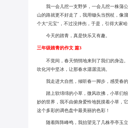
我一会儿挖一支野笋，一会儿挖一株蒲
山的路就更不好走了，我用锄头当拐杖，像
个大"元宝"，不过没摔伤，于是，引得大家
今天的踏青，真是快乐又有趣。
三年级踏青的作文 篇3
不觉间，春天悄悄地来到了我们的身边
吹化河中坚冰，让那春水潺潺流淌。
我走进大自然，倾听春一脚步，感受春
踏上软绵绵的小草，微风吹拂，小草们
妙的世界，我不由俯身爱怜地抚摸着小草，它
这个多彩的调色盘中最美丽的色彩！
随着阵阵峰鸣，我抬望见了几株亭亭玉