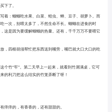
妈买下了。
上写着：蝈蝈吃水果、白菜、蝗虫、蝉、豆子、胡萝卜。而
再吃一次，别喂太多了，不然生命不长。蝈蝈在进食的时
子，这是因为要缓解蝈蝈的热量。还有，千千万万不要喂它
一放，四根胡须帮忙把东西送到嘴旁，嘴巴就大口大口的吃
这个竹“牢”。第二天早上一起来，就看到竹屑满桌，它可
出来的利刀把这么结实的竹笼弄断了呀！
，有痒痒的，有香香的，还有甜甜的。