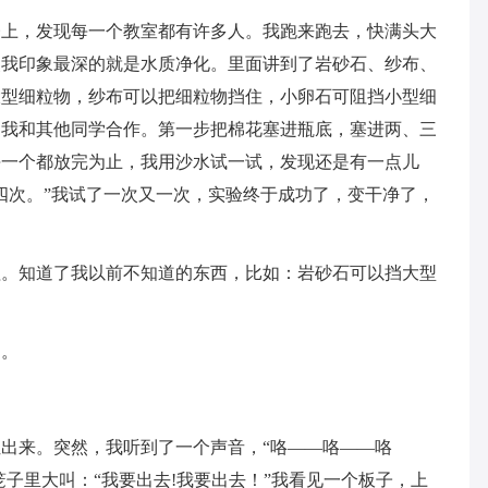
楼上，发现每一个教室都有许多人。我跑来跑去，快满头大
使我印象最深的就是水质净化。里面讲到了岩砂石、纱布、
大型细粒物，纱布可以把细粒物挡住，小卵石可阻挡小型细
，我和其他同学合作。第一步把棉花塞进瓶底，塞进两、三
每一个都放完为止，我用沙水试一试，发现还是有一点儿
四次。”我试了一次又一次，实验终于成功了，变干净了，
理。知道了我以前不知道的东西，比如：岩砂石可以挡大型
了。
出来。突然，我听到了一个声音，“咯——咯——咯
蝈在笼子里大叫：“我要出去!我要出去！”我看见一个板子，上