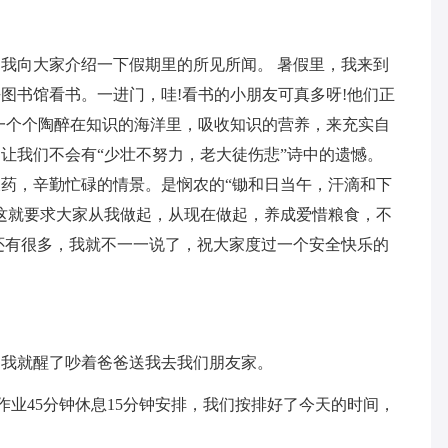
我向大家介绍一下假期里的所见所闻。 暑假里，我来到
图书馆看书。一进门，哇!看书的小朋友可真多呀!他们正
一个个陶醉在知识的海洋里，吸收知识的营养，来充实自
让我们不会有“少壮不努力，老大徒伤悲”诗中的遗憾。
药，辛勤忙碌的情景。是悯农的“锄和日当午，汗滴和下
这就要求大家从我做起，从现在做起，养成爱惜粮食，不
还有很多，我就不一一说了，祝大家度过一个安全快乐的
，我就醒了吵着爸爸送我去我们朋友家。
作业45分钟休息15分钟安排，我们按排好了今天的时间，