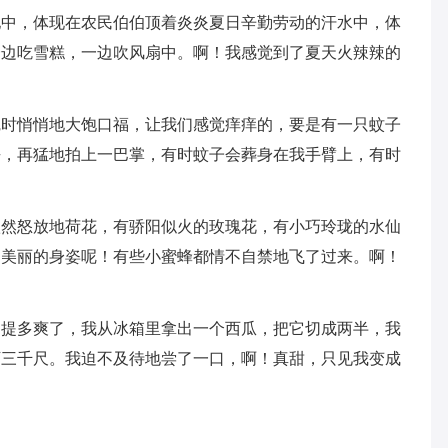
地中，体现在农民伯伯顶着炎炎夏日辛勤劳动的汗水中，体
一边吃雪糕，一边吹风扇中。啊！我感觉到了夏天火辣辣的
觉时悄悄地大饱口福，让我们感觉痒痒的，要是有一只蚊子
去，再猛地拍上一巴掌，有时蚊子会葬身在我手臂上，有时
欣然怒放地荷花，有骄阳似火的玫瑰花，有小巧玲珑的水仙
己美丽的身姿呢！有些小蜜蜂都情不自禁地飞了过来。啊！
别提多爽了，我从冰箱里拿出一个西瓜，把它切成两半，我
下三千尺。我迫不及待地尝了一口，啊！真甜，只见我变成