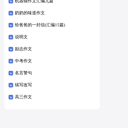
8篇）
机器猫作文汇编九篇
奶奶的味道作文
给爸爸的一封信(汇编15篇)
说明文
励志作文
中考作文
名言警句
续写改写
高三作文