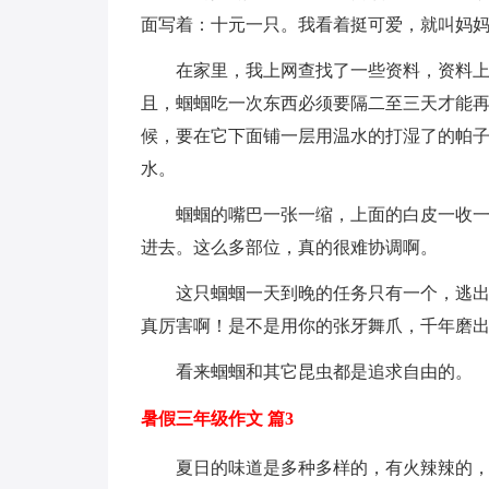
面写着：十元一只。我看着挺可爱，就叫妈
在家里，我上网查找了一些资料，资料
且，蝈蝈吃一次东西必须要隔二至三天才能
候，要在它下面铺一层用温水的打湿了的帕
水。
蝈蝈的嘴巴一张一缩，上面的白皮一收
进去。这么多部位，真的很难协调啊。
这只蝈蝈一天到晚的任务只有一个，逃出
真厉害啊！是不是用你的张牙舞爪，千年磨
看来蝈蝈和其它昆虫都是追求自由的。
暑假三年级作文 篇3
夏日的味道是多种多样的，有火辣辣的