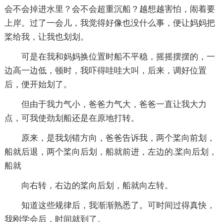
会不会掉进水里？会不会超重沉船？越想越害怕，闹着要
上岸。过了一会儿，我觉得好像也没什么事，便让妈妈把
桨给我，让我也划划。
可是在我和妈妈换位置时船不平稳，摇摇摆摆的，一
边高一边低，顿时，我吓得哇哇大叫，后来，调好位置
后，便开始划了。
但由于我力气小，爸爸力气大，爸爸一直让我大力
点，可我使劲划船还是在原地打转。
原来，是我划错方向，爸爸告诉我，两个桨向前划，
船就后退，两个桨向后划，船就前进，左边的.桨向后划，
船就
向右转，右边的桨向后划，船就向左转。
知道这些规律后，我渐渐熟悉了。可时间过得真快，
我刚学会后，时间就到了。