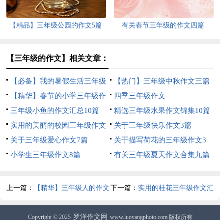
【精品】三年级公园的作文5篇
有关春节三年级的作文四篇
【三年级的作文】相关文章：
【必备】我的暑假生活三年级
【热门】三年级中秋作文三篇
作文3篇
【精华】春节的小学三年级作
四季三年级作文
文3篇
三年级小鱼的作文汇总10篇
精选三年级水果作文锦集10篇
实用的美丽的校园三年级作文
关于三年级快乐作文3篇
300字4篇
关于三年级爱心作文7篇
关于描写荷花的三年级作文3
小学生三年级作文8篇
篇
有关三年级夏天作文合集九篇
上一篇：
【精华】三年级人的作文
下一篇：
实用的桂花三年级作文汇
4篇
编8篇
罗洋作文网
Copyright © 2025
www.luoyangphoto.com 版权所有