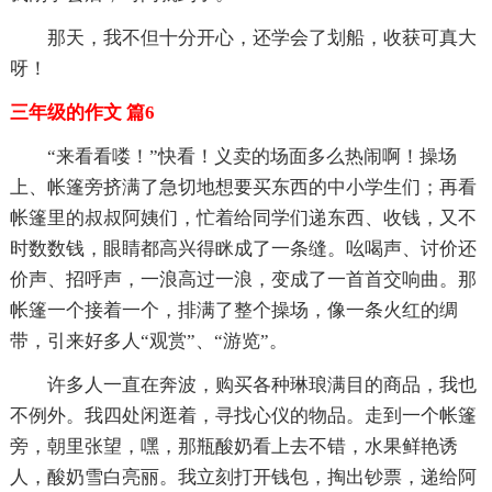
那天，我不但十分开心，还学会了划船，收获可真大
呀！
三年级的作文 篇6
“来看看喽！”快看！义卖的场面多么热闹啊！操场
上、帐篷旁挤满了急切地想要买东西的中小学生们；再看
帐篷里的叔叔阿姨们，忙着给同学们递东西、收钱，又不
时数数钱，眼睛都高兴得眯成了一条缝。吆喝声、讨价还
价声、招呼声，一浪高过一浪，变成了一首首交响曲。那
帐篷一个接着一个，排满了整个操场，像一条火红的绸
带，引来好多人“观赏”、“游览”。
许多人一直在奔波，购买各种琳琅满目的商品，我也
不例外。我四处闲逛着，寻找心仪的物品。走到一个帐篷
旁，朝里张望，嘿，那瓶酸奶看上去不错，水果鲜艳诱
人，酸奶雪白亮丽。我立刻打开钱包，掏出钞票，递给阿