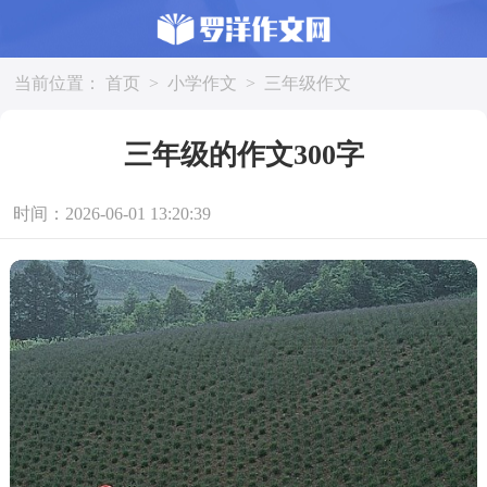
当前位置：
首页
>
小学作文
>
三年级作文
三年级的作文300字
时间：2026-06-01 13:20:39