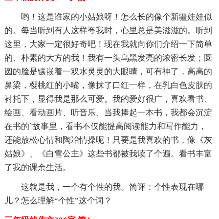
哟！这是谁家的小姑娘呀！怎么长的像个新疆娃娃似
的。每当听到有人这样夸我时，心里总是美滋滋的。听到
这里，大家一定很好奇吧！现在我就向你们介绍一下简单
的、朴素的大方的我！我有一头乌黑发亮的浓密长发；圆
圆的脸是镶嵌着一双水灵灵的大眼睛，可有神了，高高的
鼻梁，樱桃红的小嘴，像抹了口红一样，在乳白色皮肤的
衬托下，显得我是那么可爱。我的爱好很广，喜欢看书、
绘画、看动画片、听音乐、当我捧起一本书，我都会沉淀
在书的`故事里，看书不仅能提高阅读能力和写作能力，
还能放松心情和陶冶情操呢！只要是我喜欢的书，像《灰
姑娘》、《白雪公主》这些书都被我读了个遍。看书丰富
了我的课余生活。
这就是我，一个有个性的我。简评：个性表现在哪
儿？怎么理解“个性”这个词？