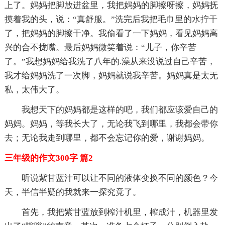
上了。妈妈把脚放进盆里，我把妈妈的脚擦呀擦，妈妈抚
摸着我的头，说：“真舒服。”洗完后我把毛巾里的水拧干
了，把妈妈的脚擦干净。我偷看了一下妈妈，看见妈妈高
兴的合不拢嘴。最后妈妈微笑着说：“儿子，你辛苦
了。”我想妈妈给我洗了八年的.澡从来没说过自己辛苦，
我才给妈妈洗了一次脚，妈妈就说我辛苦。妈妈真是太无
私，太伟大了。
我想天下的妈妈都是这样的吧，我们都应该爱自己的
妈妈。妈妈，等我长大了，无论我飞到哪里，我都会带你
去；无论我走到哪里，都不会忘记你的爱，谢谢妈妈。
三年级的作文300字 篇2
听说紫甘蓝汁可以让不同的液体变换不同的颜色？今
天，半信半疑的我就来一探究竟了。
首先，我把紫甘蓝放到榨汁机里，榨成汁，机器里发