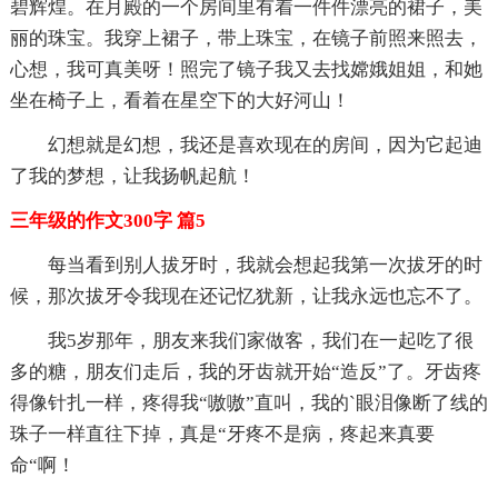
碧辉煌。在月殿的一个房间里有着一件件漂亮的裙子，美
丽的珠宝。我穿上裙子，带上珠宝，在镜子前照来照去，
心想，我可真美呀！照完了镜子我又去找嫦娥姐姐，和她
坐在椅子上，看着在星空下的大好河山！
幻想就是幻想，我还是喜欢现在的房间，因为它起迪
了我的梦想，让我扬帆起航！
三年级的作文300字 篇5
每当看到别人拔牙时，我就会想起我第一次拔牙的时
候，那次拔牙令我现在还记忆犹新，让我永远也忘不了。
我5岁那年，朋友来我们家做客，我们在一起吃了很
多的糖，朋友们走后，我的牙齿就开始“造反”了。牙齿疼
得像针扎一样，疼得我“嗷嗷”直叫，我的`眼泪像断了线的
珠子一样直往下掉，真是“牙疼不是病，疼起来真要
命“啊！