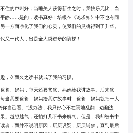
禁不住的声叫好；当睡美人获得新生之时，我快乐无比；当
渐平静……是的，读书真好！培根在《论求知》中不也有同
，另一方面净化了我们的心灵，使我们的灵魂得到了升华。
一代又一代人，出是全人类进步的阶梯！
乐趣，久而久之读书就成了我的习惯。
住爸爸、妈妈，每天还要爸爸、妈妈给我讲故事。后来爸
。每当我要爸爸、妈妈给我讲故事时，爸爸、妈妈就把一大
书你自己看。”没办法，我只好心不在焉地乱翻，边翻边
后果。越想越气，还拍打几下书来解气。但是，我却被书中
给读者，而并不说明原因，层层设疑，层层铺叙，直到最后