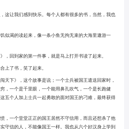
识，这让我们感到快乐。每个人都有很多的书，当然，我也
如饥似渴的读起来，像一条小鱼无拘无束的大海里遨游一
话》，回到家的第一件事，就是马上打开书读了起来。
地合上了书，笑了起来。
汉闯天下》，这个故事是说；一个士兵被国王遣送回家时，
无穷，一个是千里眼，一个能用鼻孔吹气，一个是长跑健
，这五个人加上士兵一起勇敢的面对国王的刁难，最终获得
气愤，一个堂堂正正的国王居然不守信用，而且还想杀了他
诚实守信的人，不能像国王一样。我也从六个好汉身上学到