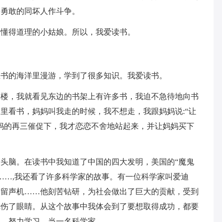
要勇敢的同坏人作斗争。
个懂得道理的小姑娘。所以，我爱读书。
在书的海洋里漫游，学到了很多知识。我爱读书。
二楼，我就看见东边的书架上有许多书，我迫不急待地向书
里看书，妈妈叫我走的时候，我不想走，我跟妈妈说:“让
妈的再三催促下，我才恋恋不舍地站起来，并让妈妈买下
头脑。在读书中我知道了中国的四大发明，美国的“魔鬼
O……,我还看了许多科学家的故事。有一位科学家叫爱迪
和留声机……他刻苦钻研，为社会做出了巨大的贡献，受到
烧伤了眼睛。从这个故事中我体会到了要想取得成功，都要
神，努力学习，当一名科学家。