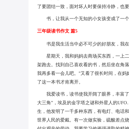
了要团结一致，面对坏人时要保持冷静，也
书，让我从一个无知的小女孩变成了一
三年级读书作文 篇5
书是我生活当中必不可少的好朋友，我
星期天，我和妈妈去商场买东西，一上
架跑去。找到自己喜欢看的书，然后坐在角落
我再多看一会儿吧。”又看了很长时间，在妈
了这一本书才肯离开。
我爱读书，读书使我开阔了眼界，丰富了
大三角”，埃及的金字塔之谜和外星人的UF
生，他发明了一千多种东西，有电灯、电话
世界人民的爱戴。有一次做实验，硫酸差点
付出艰辛的劳动。我要学习他顽强进取的精