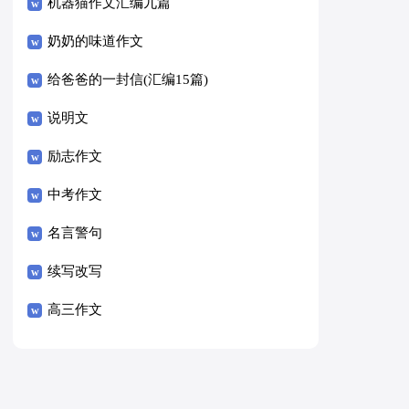
8篇）
机器猫作文汇编九篇
奶奶的味道作文
给爸爸的一封信(汇编15篇)
说明文
励志作文
中考作文
名言警句
续写改写
高三作文