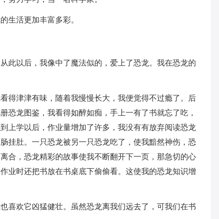
我的生活更加丰富多彩。
，从此以后，我像中了魔法似的，爱上了恐龙。我在恐龙的
我看得津津有味，随着我慢慢长大，我便觉得不过瘾了。后
几册恐龙图鉴，我看得如醉如痴，手上一有了书就忘了吃，
直到上学以后，作业量增加了许多，我没有有放弃阅读恐龙
牵肠挂肚。一只恐龙被另一只恐龙吃了，使我黯然神伤，恐
欢离合，恐龙精彩的故事使我不断翻开下一页，那急切的心
做作业时还把书放在书桌底下偷偷看。这使我的恐龙知识增
我也喜欢它凶猛健壮。虽然恐龙离我们远去了，可我们在书