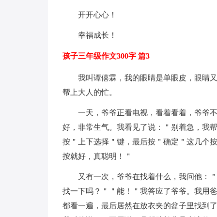
开开心心！
幸福成长！
孩子三年级作文300字 篇3
我叫谭僖霖，我的眼睛是单眼皮，眼睛
帮上大人的忙。
一天，爷爷正看电视，看着看着，爷爷
好，非常生气。我看见了说：＂别着急，我
按＂上下选择＂键，最后按＂确定＂这几个
按就好，真聪明！＂
又有一次，爷爷在找着什么，我问他：
找一下吗？＂＂能！＂我答应了爷爷。我用
都看一遍，最后居然在放衣夹的盆子里找到