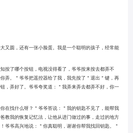
又大又圆，还有一张小脸蛋。我是一个聪明的孩子，经常能
不知按了哪个按钮，电视没得看了，爷爷按来按去都弄不
帮你弄。＂爷爷把遥控器给了我，我先按了＂退出＂键，再
按钮，弄好了。爷爷夸奖道：＂我弄来弄去都弄不好，你一
＂你在找什么呀？＂爷爷答说：＂我的钥匙不见了，能帮我
爸爸教我的恢复记忆法，让他从进门做过的事，走过的地方
了！爷爷高兴地说：＂你真聪明，谢谢你帮我找回钥匙。＂