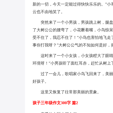
新的一切，今天一定能过得快快乐乐的。”小
云也不由地笑了。
突然来了一个小男孩，男孩跳上树，腿
了大树公公的腰弯了，小花噘着嘴，小鸟惊呆
受不住了，我忍不住了！”小鸟也害怕地飞走
事你打我呀？”大树公公气的不知如何是好，
这时来了一个小女孩，小女孩瞪大了眼睛
环境呀！”小男孩听了面红耳赤，赶忙从树上
过了一会儿，歌唱家小鸟飞回来了，美
好孩子。
这里又恢复了往常那美丽的景象。
孩子三年级作文300字 篇2