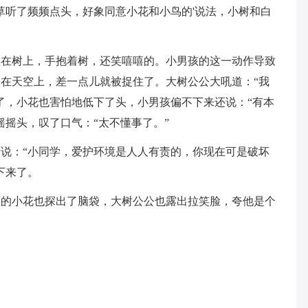
草听了频频点头，好象同意小花和小鸟的'说法，小树和白
盘在树上，手抱着树，还笑嘻嘻的。小男孩的这一动作导致
在天空上，差一点儿就被捉住了。大树公公大吼道：“我
了，小花也害怕地低下了头，小男孩偏不下来还说：“有本
摇摇头，叹了口气：“太不懂事了。”
说：“小同学，爱护环境是人人有责的，你现在可是破坏
下来了。
丽的小花也探出了脑袋，大树公公也露出拉笑脸，夸他是个