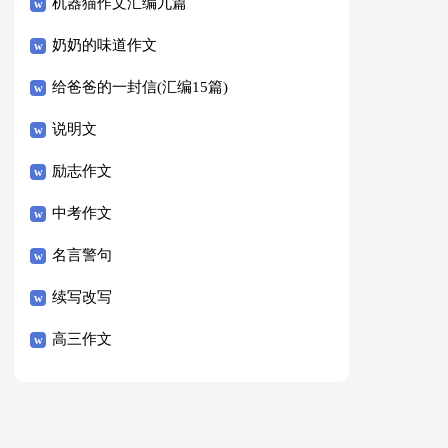
8篇）
机器猫作文汇编九篇
奶奶的味道作文
给爸爸的一封信(汇编15篇)
说明文
励志作文
中考作文
名言警句
续写改写
高三作文