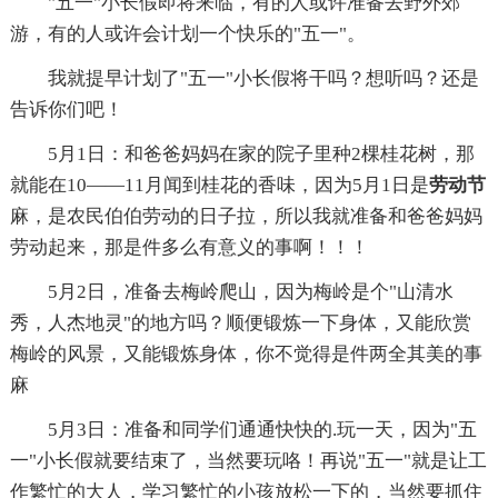
"五一"小长假即将来临，有的人或许准备去野外郊
游，有的人或许会计划一个快乐的"五一"。
我就提早计划了"五一"小长假将干吗？想听吗？还是
告诉你们吧！
5月1日：和爸爸妈妈在家的院子里种2棵桂花树，那
就能在10——11月闻到桂花的香味，因为5月1日是
劳动节
麻，是农民伯伯劳动的日子拉，所以我就准备和爸爸妈妈
劳动起来，那是件多么有意义的事啊！！！
5月2日，准备去梅岭爬山，因为梅岭是个"山清水
秀，人杰地灵"的地方吗？顺便锻炼一下身体，又能欣赏
梅岭的风景，又能锻炼身体，你不觉得是件两全其美的事
麻
5月3日：准备和同学们通通快快的.玩一天，因为"五
一"小长假就要结束了，当然要玩咯！再说"五一"就是让工
作繁忙的大人，学习繁忙的小孩放松一下的，当然要抓住