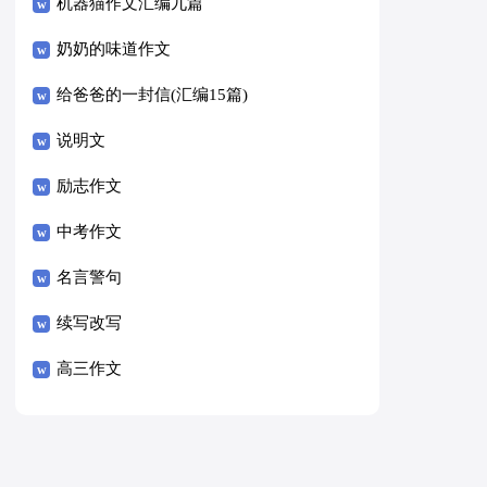
8篇）
机器猫作文汇编九篇
奶奶的味道作文
给爸爸的一封信(汇编15篇)
说明文
励志作文
中考作文
名言警句
续写改写
高三作文