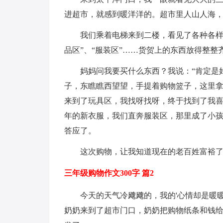
进超市，就感到暖洋洋的。超市里人山人海
我们乘着电梯来到二楼，看见了各种各样
品区”、“服装区”……货贺上的东西放得整整
妈妈问我要买什么东西？我说：“肯定是
子，东瞧瞧西望望，手提着购物篮子，这里
来到了玩具区，我找呀找呀，终于找到了我
年的新衣服，我们直奔服装区，那里成了小
答应了。
这次购物，让我知道现在的老百姓富裕
三年级购物作文300字 篇2
今天的天气冷飕飕的，我的'心情却是暖
奶奶来到了超市门口，奶奶把购物纸条和钱