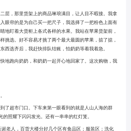
第二层，那里货架上的商品琳琅满目，让人目不暇接。我拿
映入眼帘的是为自己买一把尺子，我选择了一把粉色上面有
转睛地盯着大货柜上各式各样的水果。我站在苹果货架前，
怎样挑选。好不容易才挑了两个最大最圆的苹果，掂了掂，
有东西选齐后，我赶快排队结账，怕奶奶等着我着急。
飞快地跑向奶奶，和奶奶一起开心地回家了。这次购物，我
物。
来到了超市门口。下车来第一眼看到的就是人山人海的群
阳光的照耀下闪闪发光。还有一串串的红灯笼。
圣诞老人，百货大楼分好几个区有食品区；服装区；洗化