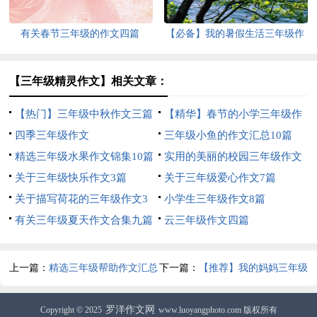
有关春节三年级的作文四篇
【必备】我的暑假生活三年级作
文3篇
【三年级精灵作文】相关文章：
【热门】三年级中秋作文三篇
【精华】春节的小学三年级作
四季三年级作文
文3篇
三年级小鱼的作文汇总10篇
精选三年级水果作文锦集10篇
实用的美丽的校园三年级作文
关于三年级快乐作文3篇
300字4篇
关于三年级爱心作文7篇
关于描写荷花的三年级作文3
小学生三年级作文8篇
篇
有关三年级夏天作文合集九篇
云三年级作文四篇
上一篇：
精选三年级帮助作文汇总
下一篇：
【推荐】我的妈妈三年级
7篇
作文300字四篇
罗洋作文网
Copyright © 2025
www.luoyangphoto.com 版权所有