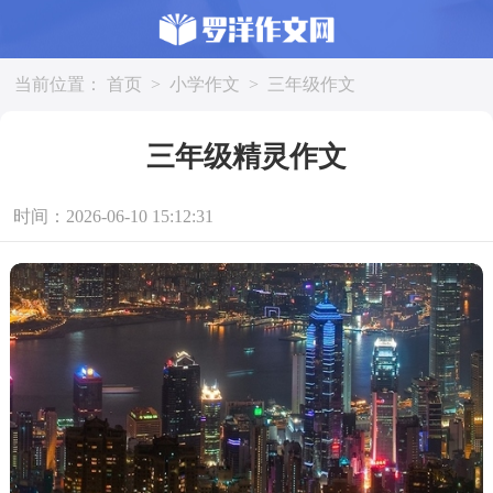
当前位置：
首页
>
小学作文
>
三年级作文
三年级精灵作文
时间：2026-06-10 15:12:31