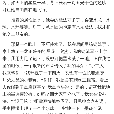
闪，如天上的星星一样，背上长着一对五光十色的翅膀，
能让她自由自在地飞行。
拒霜的属性是水，她会的魔法可多了，会变水龙、水
球、水环等等。对了，就是因为拒霜有水系魔法，我才和
她交上朋友的。
那是一个晚上，不巧停水了。我在房间里练钢笔字，
桌上放了一盆正盛开的.昙花。突然，我的钢笔写不出字
来，我用力甩了记下，没想到把墨水溅了一地。正在我绝
望的时候，一个银铃的声音传入了我的耳朵：“小主人，
我来帮你。”我环视了一下四周，发现有一位长着翅膀，
耳朵见见的小精灵。“你好！我是昙花精灵王拒霜。看上
去你碰到了点麻烦事？”我点点头说：“是的，请帮我把地
上的墨迹便没有，好吗？因为家里停水了，我实在没办
法。”“没问题！”拒霜爽快地答应了。只见她念念有词，
手中慢慢出现了一个小水球。“呼”地一下，墨迹不见