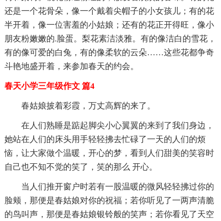
还是一个花骨朵，像一个戴着尖帽子的小女孩儿；有的花
半开着，像一位害羞的小姑娘；还有的花正开得旺，像小
朋友粉嫩嫩的.脸蛋。梨花素洁淡雅。有的像洁白的雪花，
有的像可爱的白兔，有的像柔软的云朵……这些花都争奇
斗艳地盛开着，来参加春天的约会。
春天小学三年级作文 篇4
春姑娘披着彩霞，万丈高辉的来了。
在人们熟睡是踮起脚尖小心翼翼的来到了我们身边，
她站在人们的床头用手轻轻拂去忙碌了一天的人们的烦
恼，让大家做个温暖，开心的梦，看到人们甜美的笑容时
自己也不知不觉的笑了，笑的那么 开心。
当人们推开窗户时若有一股温暖的微风轻轻拂过你的
脸颊，那便是春姑娘对你的祝福；若你听见了一两声清脆
的鸟叫声，那便是春姑娘银铃般的笑声；若你看见了天空