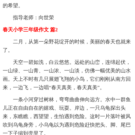
的希望。
指导老师：向世荣
春天小学三年级作文 篇2
二月，从第一朵野花绽开的时候，美丽的春天也就来
了。
天空一碧如洗，白云悠悠。远处的山峦，连绵起伏，
一山绿、一山青、一山浓、一山淡，仿佛一幅优美的山水
画。天上不时有几只展翅飞翔的小鸟，它们刚刚从南方回
来，一边飞，一边唱“春天真美，春天真美”。
一条小河穿过树林，弯弯曲曲伸向远方。水中一群鱼
儿正在自由自在的嬉戏、玩耍。岸边，一只乌龟探出头
来，东瞧瞧，西望望，生怕遇到危险。这时一片落叶被风
吹到乌龟身旁，小乌龟以为遇到危险赶快把头、脚、尾巴
一下子缩到壳里了。