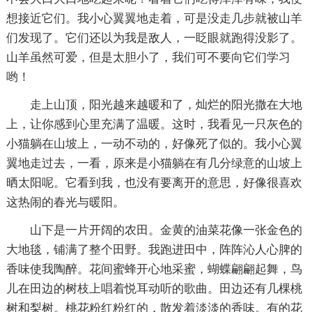
想接近它们。我小心翼翼地走着，可是没走几步就被山羊
们发现了。它们还以为我是敌人，一眨眼就跑得没影了。
山羊虽然可爱，但是太胆小了，我们可不要向它们学习
哟！
走上山顶，阳光越来越暖和了，灿烂的阳光撒在大地
上，让你感到心里充满了温暖。这时，我看见一只灰色的
小猫躺在山坡上，一动不动的，好像死了似的。我小心翼
翼地走过去，一看，原来是小猫躺在有几分绿意的山坡上
晒太阳呢。它看到我，也没有要离开的意思，好像很喜欢
这热闹的春光与暖阳。
山下是一片开阔的农田。金黄的油菜花像一张金色的
大地毯，铺满了整个田野。我跑进田中，阵阵沁人心脾的
香味使我陶醉。花间蜜蜂开心地采蜜，蝴蝶翩翩起舞，鸟
儿在田边的树枝上唱着悦耳动听的歌曲。田边还有几棵桃
树和梨树。桃花粉红粉红的，散发着淡淡的香味。有的花