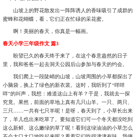
山坡上的野花散发出一阵阵诱人的香味吸引了成群的
蜜蜂和花蝴蝶，看，它们正在忙碌的采花蜜。
啊！美丽的春天，你真是一幅画。
春天小学三年级作文 篇3
盼望已久的春天终于来了，在这个春意盎然的日子
里，我和爸爸一起去洞天公园后山参加与春天的约会。
我们爬上一段陡峭的山坡，山坡周围的小草都探出了
小脑袋，换上了绿色的新衣裳。这时，我听到了“咩咩
咩”的叫声，我想：难道这山上有羊？于是，我就去一探
究竟。果然，前面的草地上真有几只山羊。一只、两只、
三只……一共有七只羊呢！是呀，春天到了，小草长出来
了，羊儿也出来吃草了。要知道它们可一个冬天都没吃到
这么新鲜、这么嫩绿的草了呢！看到这绿油油的小草怎么
不会大口大口地吃起来呢？看着它们吃得津津有味，我便