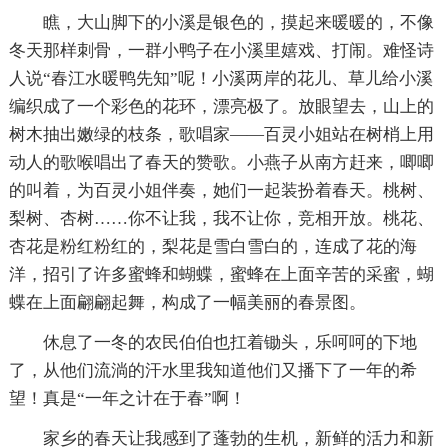
瞧，大山脚下的小溪是银色的，摸起来暖暖的，不像
冬天那样刺骨，一群小鸭子在小溪里嬉戏、打闹。难怪诗
人说“春江水暖鸭先知”呢！小溪两岸的花儿、草儿给小溪
编织成了一个彩色的花环，漂亮极了。放眼望去，山上的
树木抽出嫩绿的枝条，歌唱家——百灵小姐站在树梢上用
动人的歌喉唱出了春天的赞歌。小燕子从南方赶来，唧唧
的叫着，为百灵小姐伴奏，她们一起装扮着春天。桃树、
梨树、杏树……你不让我，我不让你，竞相开放。桃花、
杏花是粉红粉红的，梨花是雪白雪白的，连成了花的海
洋，招引了许多蜜蜂和蝴蝶，蜜蜂在上面辛苦的采蜜，蝴
蝶在上面翩翩起舞，构成了一幅美丽的春景图。
休息了一冬的农民伯伯也扛着锄头，乐呵呵的下地
了，从他们流淌的汗水里我知道他们又播下了一年的希
望！真是“一年之计在于春”啊！
家乡的春天让我感到了蓬勃的生机，新鲜的活力和新