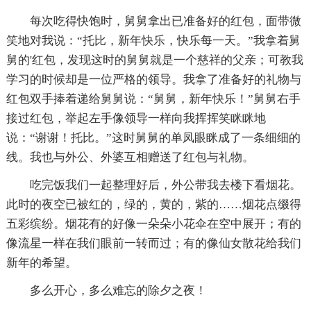
每次吃得快饱时，舅舅拿出已准备好的红包，面带微
笑地对我说：“托比，新年快乐，快乐每一天。”我拿着舅
舅的'红包，发现这时的舅舅就是一个慈祥的父亲；可教我
学习的时候却是一位严格的领导。我拿了准备好的礼物与
红包双手捧着递给舅舅说：“舅舅，新年快乐！”舅舅右手
接过红包，举起左手像领导一样向我挥挥笑眯眯地
说：“谢谢！托比。”这时舅舅的单凤眼眯成了一条细细的
线。我也与外公、外婆互相赠送了红包与礼物。
吃完饭我们一起整理好后，外公带我去楼下看烟花。
此时的夜空已被红的，绿的，黄的，紫的……烟花点缀得
五彩缤纷。烟花有的好像一朵朵小花伞在空中展开；有的
像流星一样在我们眼前一转而过；有的像仙女散花给我们
新年的希望。
多么开心，多么难忘的除夕之夜！