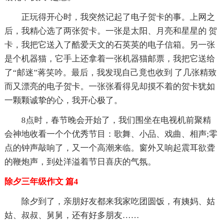
正玩得开心时，我突然记起了电子贺卡的事。上网之
后，我精心选了两张贺卡。一张是太阳、月亮和星星的 贺
卡，我把它送入了酷爱天文的石英英的电子信箱。另一张
是个机器猫，它手上还拿着一张机器猫邮票，我把它送给
了“邮迷”蒋笑吟。最后，我发现自己竟也收到 了几张精致
而又漂亮的电子贺卡。一张张看得见却摸不着的贺卡犹如
一颗颗诚挚的心，我开心极了。
8点时，春节晚会开始了，我们围坐在电视机前聚精
会神地收看一个个优秀节目：歌舞、小品、戏曲、相声;零
点的钟声敲响了，又一个高潮来临。窗外又响起震耳欲聋
的鞭炮声，到处洋溢着节日喜庆的气氛。
除夕三年级作文 篇4
除夕到了，亲朋好友都来我家吃团圆饭，有姨妈、姑
姑、叔叔、舅舅，还有好多朋友……