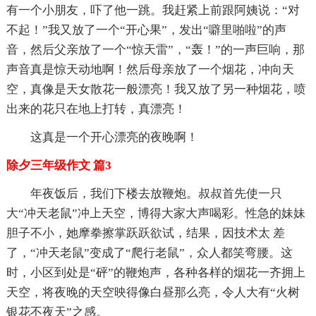
有一个小朋友，吓了他一跳。我赶紧上前跟阿姨说：“对
不起！”我又放了一个“开心果”，发出“噼里啪啦”的声
音，然后父亲放了一个“惊天雷”，“轰！”的一声巨响，那
声音真是惊天动地啊！然后母亲放了一个烟花，冲向天
空，真像是天女散花一般漂亮！我又放了另一种烟花，喷
出来的花只在地上打转，真漂亮！
这真是一个开心漂亮的夜晚啊！
除夕三年级作文 篇3
年夜饭后，我们下楼去放鞭炮。叔叔首先使一只
大“冲天老鼠”冲上天空，博得大家大声喝彩。性急的妹妹
胆子不小，她摩拳擦掌跃跃欲试，结果，因技术太 差
了，“冲天老鼠”变成了“爬行老鼠”，众人都笑弯腰。这
时，小区到处是“砰”的鞭炮声，各种各样的烟花一齐拥上
天空，将夜晚的天空映得像白昼那么亮，令人大有“火树
银花不夜天”之感。