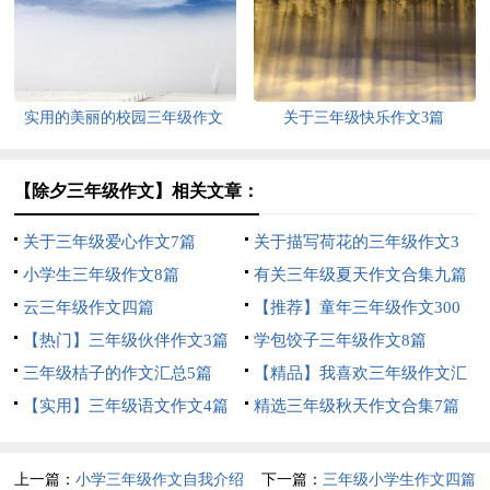
实用的美丽的校园三年级作文
关于三年级快乐作文3篇
300字4篇
【除夕三年级作文】相关文章：
关于三年级爱心作文7篇
关于描写荷花的三年级作文3
小学生三年级作文8篇
篇
有关三年级夏天作文合集九篇
云三年级作文四篇
【推荐】童年三年级作文300
【热门】三年级伙伴作文3篇
字10篇
学包饺子三年级作文8篇
三年级桔子的作文汇总5篇
【精品】我喜欢三年级作文汇
【实用】三年级语文作文4篇
编五篇
精选三年级秋天作文合集7篇
上一篇：
小学三年级作文自我介绍
下一篇：
三年级小学生作文四篇