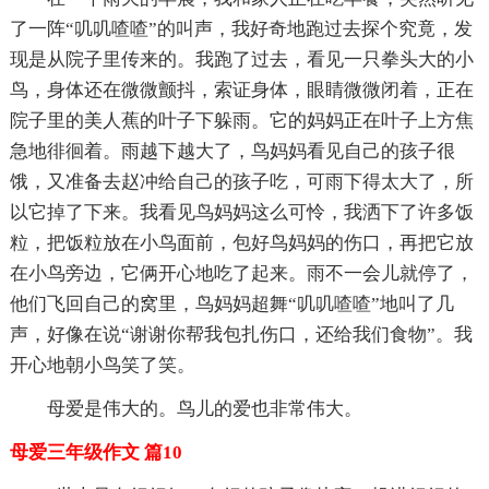
了一阵“叽叽喳喳”的叫声，我好奇地跑过去探个究竟，发
现是从院子里传来的。我跑了过去，看见一只拳头大的小
鸟，身体还在微微颤抖，索证身体，眼睛微微闭着，正在
院子里的美人蕉的叶子下躲雨。它的妈妈正在叶子上方焦
急地徘徊着。雨越下越大了，鸟妈妈看见自己的孩子很
饿，又准备去赵冲给自己的孩子吃，可雨下得太大了，所
以它掉了下来。我看见鸟妈妈这么可怜，我洒下了许多饭
粒，把饭粒放在小鸟面前，包好鸟妈妈的伤口，再把它放
在小鸟旁边，它俩开心地吃了起来。雨不一会儿就停了，
他们飞回自己的窝里，鸟妈妈超舞“叽叽喳喳”地叫了几
声，好像在说“谢谢你帮我包扎伤口，还给我们食物”。我
开心地朝小鸟笑了笑。
母爱是伟大的。鸟儿的爱也非常伟大。
母爱三年级作文 篇10