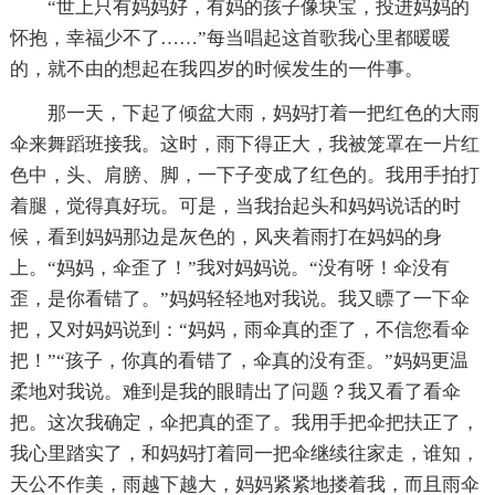
“世上只有妈妈好，有妈的孩子像块宝，投进妈妈的
怀抱，幸福少不了……”每当唱起这首歌我心里都暖暖
的，就不由的想起在我四岁的时候发生的一件事。
那一天，下起了倾盆大雨，妈妈打着一把红色的大雨
伞来舞蹈班接我。这时，雨下得正大，我被笼罩在一片红
色中，头、肩膀、脚，一下子变成了红色的。我用手拍打
着腿，觉得真好玩。可是，当我抬起头和妈妈说话的时
候，看到妈妈那边是灰色的，风夹着雨打在妈妈的身
上。“妈妈，伞歪了！”我对妈妈说。“没有呀！伞没有
歪，是你看错了。”妈妈轻轻地对我说。我又瞟了一下伞
把，又对妈妈说到：“妈妈，雨伞真的歪了，不信您看伞
把！”“孩子，你真的看错了，伞真的没有歪。”妈妈更温
柔地对我说。难到是我的眼睛出了问题？我又看了看伞
把。这次我确定，伞把真的歪了。我用手把伞把扶正了，
我心里踏实了，和妈妈打着同一把伞继续往家走，谁知，
天公不作美，雨越下越大，妈妈紧紧地搂着我，而且雨伞