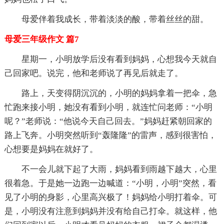
母爱伴着我成长，带着淡淡的酸，带着丝丝的甜。
母爱三年级作文 篇7
星期一，小明放学后没有看到妈妈，心想我今天就自
己回家吧。说完，他和老师说了再见后就走了。
路上，天变得阴沉沉的，小明的妈妈拿着一把伞，急
忙跑来接小明，她没有看到小明，就连忙问老师：“小明
呢？”老师说：“他说今天自己回去。”妈妈赶紧朝回家的
路上飞奔。小明突然听到“轰隆隆”的雷声，感到很害怕，
心想要是妈妈在就好了。
不一会儿就下起了大雨，妈妈看到雨越下越大，心里
很着急。于是她一边跑一边喊道：“小明，小明”突然，看
见了小明的身影，心里高兴极了！妈妈给小明打着伞。可
是，小明没有注意到妈妈并没有给自己打伞。就这样，他