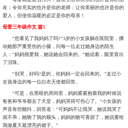
友；令你充实的也许是你的老师；让你美丽的也许是你的
爱人，但使你温暖的必定是你的母亲！
母爱三年级作文 篇5
“您看见了我妈妈了吗?”3岁的小女孩躺在医院里，挪
动她那严重受伤的小腿，问每一位走过她身边的陌生
人：“妈妈很爱我，她说她会回来的。”她说着，眼里冒出
了泪珠。
“别哭，好吗?是的，你妈妈一定会回来的。”走过小
女孩身边的每一位白衣天使都回答。
“可是，在黑暗的房间里，妈妈紧紧抱着我的时候说
爸爸和爷爷都去了天堂，妈妈哭得可伤心了。”小女孩的
声音有些颤抖，回答道：“可妈妈不让我哭，她说我哭了
就不乖，她吻了我的额头，妈妈的吻可香甜了，她说要给
我做夏天最漂亮的裙子。”