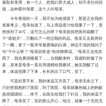
索取和享用，有一个人，把我们养大成人，却不求任何回
报，这种爱叫母爱，这个人叫母亲。
今年寒假的一天，我不知为啥感冒了，那是正在我的
老家孝义，母亲知道了，马上用温度计给我量了一下，竟
然快到了40℃，这可怎么办呀？母亲急得把医药箱翻了
个“底朝天”，只翻出了一些过期的药品。母亲又去厨房转
了一圈，拿了一瓶爷爷最爱喝的白酒，神志不清的我问了
句“干什么呀？”母亲回答道“给你降降温。”母亲又去找东
西了，我也累得睡着了……当我醒来时，我感到舒服了许
多，原来是母亲一直在用酒精给我擦拭，她见我醒了过
来，体温也降了下来，长长的出了口气，笑了。
可是好景不长，我的体温又升高了，母亲无奈之下，
只好把我抱到了医院，到了医院，母亲就像热锅上的蚂蚁
急得团团转……终于，在医生给我打了针后，我的体温下
降了，母亲笑了，笑的那么开心，纯洁，就像一个无忧无