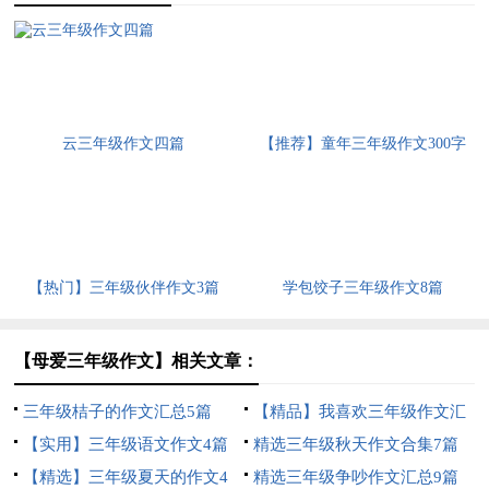
云三年级作文四篇
【推荐】童年三年级作文300字
10篇
【热门】三年级伙伴作文3篇
学包饺子三年级作文8篇
【母爱三年级作文】相关文章：
三年级桔子的作文汇总5篇
【精品】我喜欢三年级作文汇
【实用】三年级语文作文4篇
编五篇
精选三年级秋天作文合集7篇
【精选】三年级夏天的作文4
精选三年级争吵作文汇总9篇