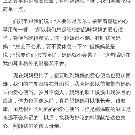
上还要早起起准备便当，有时妈妈晚下班，我们就会吃得
简单一点。
妈妈常跟我们说：“人要知足常乐，要带着感恩的心
享用每一餐。”所以我们总是细细的品味妈妈的爱心便
当，将便当吃得精光，连一粒饭都不剩。有时我问妈
妈：“您会不会累，要不要休息一下？”但妈妈总是
说：“只要你们把书读好，妈妈就不会累了。”这句话听在
我的耳里格外的温馨又不舍。
现在妈妈更忙了，想要吃到妈妈的爱心便当也更加困
难，我们的午餐都得在外面买，我真怀念以前那带有妈妈
味的爱心便当。岁月不饶人，妈妈的脸上慢慢出现岁月的
痕迹，体力也不像从前，真希望妈妈可以很长寿、很健
康。虽然很难吃到妈妈的爱心便当，但是那温暖的滋味是
永远不会忘记的，以后，换我做好吃的料理献给这位关
心、照顾我们的伟大母亲。