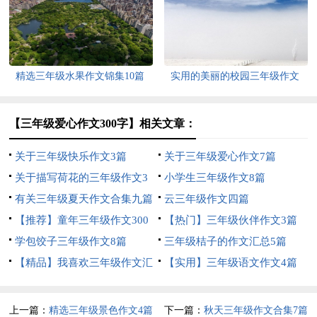
精选三年级水果作文锦集10篇
实用的美丽的校园三年级作文
300字4篇
【三年级爱心作文300字】相关文章：
关于三年级快乐作文3篇
关于三年级爱心作文7篇
关于描写荷花的三年级作文3
小学生三年级作文8篇
篇
有关三年级夏天作文合集九篇
云三年级作文四篇
【推荐】童年三年级作文300
【热门】三年级伙伴作文3篇
字10篇
学包饺子三年级作文8篇
三年级桔子的作文汇总5篇
【精品】我喜欢三年级作文汇
【实用】三年级语文作文4篇
编五篇
上一篇：
精选三年级景色作文4篇
下一篇：
秋天三年级作文合集7篇